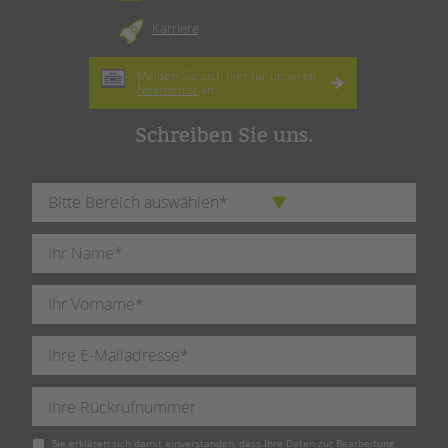
Karriere
Melden Sie sich hier für unseren
Newsletter
an.
Schreiben Sie uns.
Pflichtfeld
Sie erklären sich damit einverstanden, dass Ihre Daten zur Bearbeitung