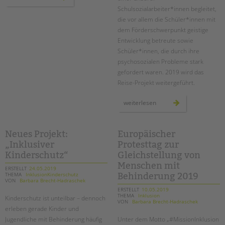
mädchen
–
Schulsozialarbeiter*innen begleitet,
selbstbehauptung
die vor allem die Schüler*innen mit
inklusiv
dem Förderschwerpunkt geistige
Entwicklung betreute sowie
Schüler*innen, die durch ihre
psychosozialen Probleme stark
gefordert waren. 2019 wird das
Reise-Projekt weitergeführt.
plastik
weiterlesen
im
meer
–
eine
inklusive
Neues Projekt:
Europäischer
türkeireise
„Inklusiver
Protesttag zur
Kinderschutz“
Gleichstellung von
Menschen mit
ERSTELLT
24.05.2019
THEMA
InklusionKinderschutz
Behinderung 2019
VON
Barbara Brecht-Hadraschek
ERSTELLT
10.05.2019
THEMA
Inklusion
Kinderschutz ist unteilbar – dennoch
VON
Barbara Brecht-Hadraschek
erleben gerade Kinder und
Jugendliche mit Behinderung häufig
Unter dem Motto „#MissionInklusion