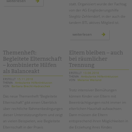
2019
weiterlesen
startet
statt. Organisiert wurde der Fachtag
unser
von der AG Eingliederungshilfe
projekt
„inklusiver
Steglitz-Zehlendorf, in der auch die
kinderschutz“
tandem BTL aktives Mitglied ist.
fachtag
weiterlesen
zur
pädagogischen
qualität
in
der
Themenheft:
Eltern bleiben – auch
ambulanten
Begleitete Elternschaft
bei räumlicher
einzelfallhilfe
–
– kombinierte Hilfen
Trennung
ein
bericht
als Balanceakt
ERSTELLT
13.08.2018
THEMA
Ambulante HilfenInklusion
ERSTELLT
15.11.2018
VON
Melanie Weiland
THEMA
Ambulante HilfenInklusion
VON
Barbara Brecht-Hadraschek
Trotz intensiver Bemühungen
Das neue Themenheft "Begleitete
können Kinder von Eltern mit
Elternschaft" gibt einen Überblick
Beeinträchtigungen nicht immer im
über rechtliche Rahmenbedingungen
elterlichen Haushalt aufwachsen.
dieser Unterstützungsform und zeigt
Dann müssen die Eltern
an vielen Beispielen, wie Begleitete
entsprechend ihren Möglichkeiten in
Elternschaft in der Praxis
die Erziehung ihres Kindes