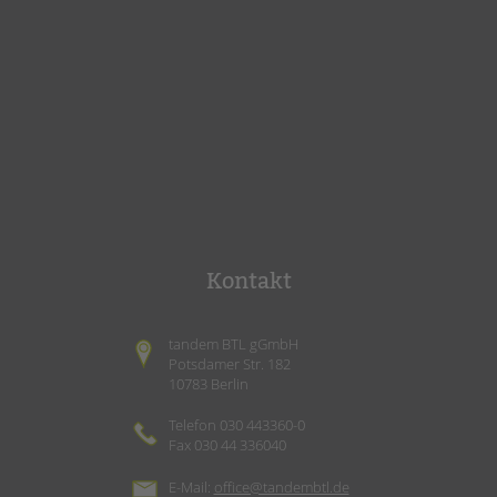
Kontakt
tandem BTL gGmbH
Potsdamer Str. 182
10783 Berlin
Telefon 030 443360-0
Fax 030 44 336040
E-Mail:
office@tandembtl.de