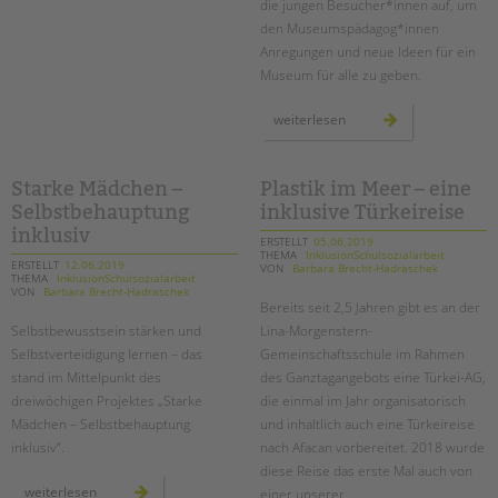
die jungen Besucher*innen auf, um
den Museumspädagog*innen
Anregungen und neue Ideen für ein
Museum für alle zu geben.
ambulante
weiterlesen
hilfen:
deutsches
technikmuseum
inklusiv
Starke Mädchen –
Plastik im Meer – eine
Selbstbehauptung
inklusive Türkeireise
inklusiv
ERSTELLT
05.06.2019
THEMA
InklusionSchulsozialarbeit
ERSTELLT
12.06.2019
VON
Barbara Brecht-Hadraschek
THEMA
InklusionSchulsozialarbeit
VON
Barbara Brecht-Hadraschek
Bereits seit 2,5 Jahren gibt es an der
Selbstbewusstsein stärken und
Lina-Morgenstern-
Selbstverteidigung lernen – das
Gemeinschaftsschule im Rahmen
stand im Mittelpunkt des
des Ganztagangebots eine Türkei-AG,
dreiwöchigen Projektes „Starke
die einmal im Jahr organisatorisch
Mädchen – Selbstbehauptung
und inhaltlich auch eine Türkeireise
inklusiv“.
nach Afacan vorbereitet. 2018 wurde
diese Reise das erste Mal auch von
starke
weiterlesen
einer unserer