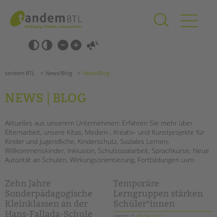
Zum
Navigation
Inhalt
überspringen
springen
Navigation
Barrierefrei-
überspringen
Einstellungen
überspringen
ANGEBOTE
tandem BTL
News/Blog
News/Blog
KITA & FRÜHE HILFEN
NEWS | BLOG
SCHULE & GANZTAG
Grundschulen
Aktuelles aus unserem Unternehmen: Erfahren Sie mehr über
Elternarbeit, unsere Kitas, Medien-, Kreativ- und Kunstprojekte für
Oberschulen
Kinder und Jugendliche, Kinderschutz, Soziales Lernen,
Förderzentren
Willkommenskinder, Inklusion, Schulsozialarbeit, Sprachkurse, Neue
Kollegs
Autorität an Schulen, Wirkungsorientierung, Fortbildungen uvm:
EFöB
Schulbezogene Sozialarbeit
Zehn Jahre
Temporäre
Tagesgruppen
Sonderpädagogische
Lerngruppen stärken
Kleinklassen an der
Schüler*innen
HILFEN ZUR ERZIEHUNG
Hans-Fallada-Schule
ERSTELLT
08.09.2022