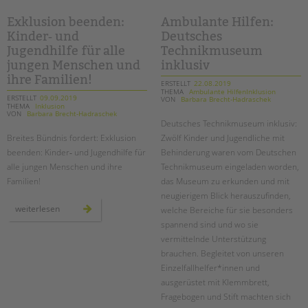
inklusiv“
„begleitete
elternschaft“
Exklusion beenden:
Ambulante Hilfen:
Kinder‐ und
Deutsches
Jugendhilfe für alle
Technikmuseum
jungen Menschen und
inklusiv
ihre Familien!
ERSTELLT
22.08.2019
THEMA
Ambulante HilfenInklusion
ERSTELLT
09.09.2019
VON
Barbara Brecht-Hadraschek
THEMA
Inklusion
VON
Barbara Brecht-Hadraschek
Deutsches Technikmuseum inklusiv:
Breites Bündnis fordert: Exklusion
Zwölf Kinder und Jugendliche mit
beenden: Kinder‐ und Jugendhilfe für
Behinderung waren vom Deutschen
alle jungen Menschen und ihre
Technikmuseum eingeladen worden,
Familien!
das Museum zu erkunden und mit
neugierigem Blick herauszufinden,
exklusion
weiterlesen
welche Bereiche für sie besonders
beenden:
kinder‐
spannend sind und wo sie
und
vermittelnde Unterstützung
jugendhilfe
für
brauchen. Begleitet von unseren
alle
jungen
Einzelfallhelfer*innen und
menschen
und
ausgerüstet mit Klemmbrett,
ihre
Fragebogen und Stift machten sich
familien!