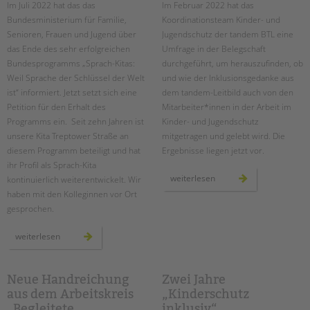
tandem international
Im Juli 2022 hat das das
Im Februar 2022 hat das
Bundesministerium für Familie,
Koordinationsteam Kinder- und
KARRIERE
Senioren, Frauen und Jugend über
Jugendschutz der tandem BTL eine
Stellenangebote
das Ende des sehr erfolgreichen
Umfrage in der Belegschaft
Bundesprogramms „Sprach-Kitas:
durchgeführt, um herauszufinden, ob
tandem als Arbeitgeberin
Weil Sprache der Schlüssel der Welt
und wie der Inklusionsgedanke aus
NEWS/BLOG
ist“ informiert. Jetzt setzt sich eine
dem tandem-Leitbild auch von den
Petition für den Erhalt des
Mitarbeiter*innen in der Arbeit im
unkuerzbar
Programms ein. Seit zehn Jahren ist
Kinder- und Jugendschutz
Briefe an Kai
unsere Kita Treptower Straße an
mitgetragen und gelebt wird. Die
diesem Programm beteiligt und hat
Ergebnisse liegen jetzt vor.
ihr Profil als Sprach-Kita
PRESSE
umfrage
weiterlesen
kontinuierlich weiterentwickelt. Wir
zum
haben mit den Kolleginnen vor Ort
kinder-
Magazin
und
gesprochen.
jugendschutz
KONTAKT
inklusiv
Impressum
sprach-
weiterlesen
kitas
Datenschutz
retten
–
vor
Hinweisgebersystem
ort
Neue Handreichung
Zwei Jahre
in
Intranet
aus dem Arbeitskreis
„Kinderschutz
der
kita
„Begleitete
inklusiv“