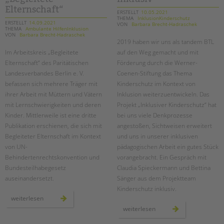
treptower
straße
Elternschaft“
ERSTELLT
10.05.2021
THEMA
InklusionKinderschutz
ERSTELLT
14.09.2021
VON
Barbara Brecht-Hadraschek
THEMA
Ambulante HilfenInklusion
VON
Barbara Brecht-Hadraschek
2019 haben wir uns als tandem BTL
Im Arbeitskreis „Begleitete
auf den Weg gemacht und mit
Elternschaft“ des Paritätischen
Förderung durch die Werner-
Landesverbandes Berlin e. V.
Coenen-Stiftung das Thema
befassen sich mehrere Träger mit
Kinderschutz im Kontext von
ihrer Arbeit mit Müttern und Vätern
Inklusion weiterzuentwickeln. Das
mit Lernschwierigkeiten und deren
Projekt „Inklusiver Kinderschutz“ hat
Kinder. Mittlerweile ist eine dritte
bei uns viele Denkprozesse
Publikation erschienen, die sich mit
angestoßen, Sichtweisen erweitert
Begleiteter Elternschaft im Kontext
und uns in unserer inklusiven
von UN-
pädagogischen Arbeit ein gutes Stück
Behindertenrechtskonvention und
vorangebracht. Ein Gespräch mit
Bundesteilhabegesetz
Claudia Spieckermann und Bettina
auseinandersetzt.
Sänger aus dem Projektteam
Kinderschutz inklusiv.
neue
weiterlesen
handreichung
zwei
weiterlesen
aus
jahre
dem
„kinderschutz
arbeitskreis