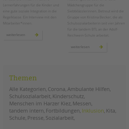
Lernerfahrungen für die Kinder und
Mädchengruppe für die
eine gute soziale Integration in die
Siebtklässlerinnen. Betreut wird die
Regelklasse. Ein Interview mit den
Gruppe von Kristina Becker, die als
Mitarbeiter*innen.
Schulsozialarbeiterin seit vier Jahren
für die tandem BTL an der Adolf-
temporäre
weiterlesen
Reichwein-Schule arbeitet.
lerngruppen
an
der
mädchenarbeit
weiterlesen
wedding-
an
schule
der
adolf-
reichwein-
schule
Themen
Alle Kategorien
Corona
Ambulante Hilfen
Schulsozialarbeit
Kinderschutz
Menschen im Harzer Kiez
Messen
tandem intern
Fortbildungen
Inklusion
Kita
Schule
Presse
Sozialarbeit