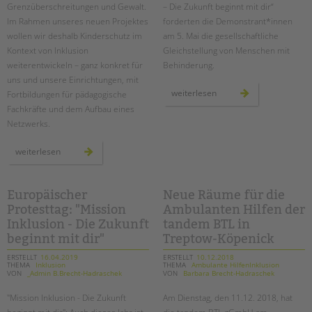
Grenzüberschreitungen und Gewalt.
– Die Zukunft beginnt mit dir“
Im Rahmen unseres neuen Projektes
forderten die Demonstrant*innen
wollen wir deshalb Kinderschutz im
am 5. Mai die gesellschaftliche
Kontext von Inklusion
Gleichstellung von Menschen mit
weiterentwickeln – ganz konkret für
Behinderung.
uns und unsere Einrichtungen, mit
europäischer
weiterlesen
Fortbildungen für pädagogische
protesttag
Fachkräfte und dem Aufbau eines
zur
gleichstellung
Netzwerks.
von
menschen
mit
neues
behinderung
weiterlesen
projekt:
2019
„inklusiver
kinderschutz“
Europäischer
Neue Räume für die
Protesttag: "Mission
Ambulanten Hilfen der
Inklusion - Die Zukunft
tandem BTL in
beginnt mit dir"
Treptow-Köpenick
ERSTELLT
16.04.2019
ERSTELLT
10.12.2018
THEMA
Inklusion
THEMA
Ambulante HilfenInklusion
VON
_Admin B.Brecht-Hadraschek
VON
Barbara Brecht-Hadraschek
"Mission Inklusion - Die Zukunft
Am Dienstag, den 11.12. 2018, hat