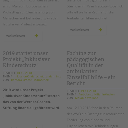
beginnt mit dir": Auch dieses Jahr ist
die tandem BTL gGmbH am
am 5. Mai zum Europäischen
Sterndamm 79 in Treptow-Köpenick
Protesttag zur Gleichstellung von
offiziell weitere Räume für die
Menschen mit Behinderung wieder
Ambulante Hilfen eröffnet.
lautstarker Protest angesagt.
neue
weiterlesen
räume
europäischer
weiterlesen
für
protesttag:
die
"mission
ambulanten
inklusion
hilfen
-
der
die
2019 startet unser
Fachtag zur
tandem
zukunft
btl
Projekt „Inklusiver
pädagogischen
beginnt
in
mit
treptow-
Kinderschutz“
Qualität in der
dir"
köpenick
ambulanten
ERSTELLT
10.12.2018
THEMA
InklusionKinderschutztandem intern
Einzelfallhilfe – ein
VON
Barbara Brecht-Hadraschek
Bericht
2019 wird unser Projekt
ERSTELLT
19.11.2018
THEMA
Ambulante HilfenInklusion
„Inklusiver Kinderschutz“ starten,
VON
Melanie Weiland
das von der Werner-Coenen-
Stiftung finanziell gefördert wird.
Am 12.10.2018 fand in den Räumen
der AWO ein Fachtag zur ambulanten
Förderung von Kindern und
Jugendlichen mit Behinderungen