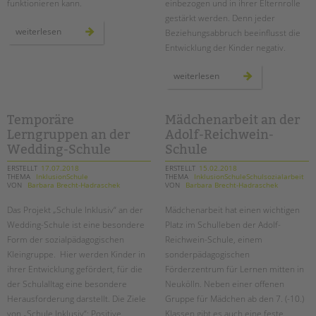
funktionieren kann.
einbezogen und in ihrer Elternrolle
gestärkt werden. Denn jeder
themenheft:
weiterlesen
Beziehungsabbruch beeinflusst die
begleitete
elternschaft
Entwicklung der Kinder negativ.
–
kombinierte
hilfen
eltern
weiterlesen
als
bleiben
balanceakt
–
auch
bei
räumlicher
Temporäre
Mädchenarbeit an der
trennung
Lerngruppen an der
Adolf-Reichwein-
Wedding-Schule
Schule
ERSTELLT
17.07.2018
ERSTELLT
15.02.2018
THEMA
InklusionSchule
THEMA
InklusionSchuleSchulsozialarbeit
VON
Barbara Brecht-Hadraschek
VON
Barbara Brecht-Hadraschek
Das Projekt „Schule Inklusiv“ an der
Mädchenarbeit hat einen wichtigen
Wedding-Schule ist eine besondere
Platz im Schulleben der Adolf-
Form der sozialpädagogischen
Reichwein-Schule, einem
Kleingruppe. Hier werden Kinder in
sonderpädagogischen
ihrer Entwicklung gefördert, für die
Förderzentrum für Lernen mitten in
der Schulalltag eine besondere
Neukölln. Neben einer offenen
Herausforderung darstellt. Die Ziele
Gruppe für Mädchen ab den 7. (-10.)
von „Schule Inklusiv“: Positive
Klassen gibt es auch eine feste