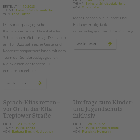
THEMA
InklusionSchulsozialarbeit
ERSTELLT
11.10.2023
VON
Sasche Mase
EINGLIEDERUNGSHILFE
THEMA
InklusionSchulsozialarbeit
VON
Lena Rotter
Mehr Chancen auf Teilhabe und
BETREUTES WOHNEN
Die Sonderpädagogischen
Bildungserfolg dank
Kleinklassen an der Hans-Fallada-
sozialpädagogischer Unterstützung
Suchen
Schule haben Geburtstag! Das haben
TANDEM BTL AKADEMIE
temporäre
weiterlesen
am 10.10.23 zahlreiche Gäste und
lerngruppen
Zertfikatskurse
Kooperationspartner*innen mit dem
stärken
schüler*innen
Team der Sonderpädagogischen
Seminarkalender
Kleinklassen der tandem BTL
Seminarräume
gemeinsam gefeiert.
STADTTEILARBEIT
zehn
weiterlesen
jahre
sonderpädagogische
PROFIL | LEITBILD
kleinklassen
an
der
Sprach-Kitas retten –
Umfrage zum Kinder-
Bereiche im Überblick
hans-
vor Ort in der Kita
und Jugendschutz
fallada-
Kinder- und Jugendschutz
schule
Treptower Straße
inklusiv
Unsere Videos
ERSTELLT
23.08.2022
ERSTELLT
28.06.2022
Gesellschafter VdK
THEMA
InklusionKita
THEMA
InklusionKinderschutz
VON
Barbara Brecht-Hadraschek
VON
Franziska Hofmann
schoolcoach BTL