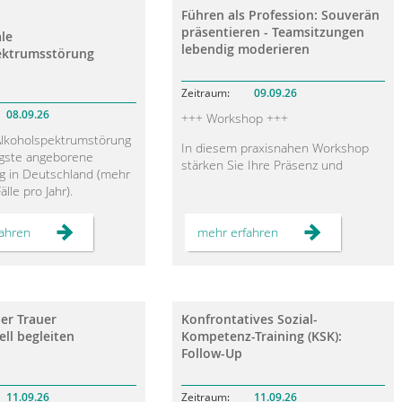
Magazin
Führen als Profession: Souverän
präsentieren - Teamsitzungen
ale
lebendig moderieren
ektrumsstörung
09.09.26
08.09.26
+++ Workshop +++
Alkoholspektrumstörung
In diesem praxisnahen Workshop
figste angeborene
stärken Sie Ihre Präsenz und
g in Deutschland (mehr
kommunikative Wirkung, um Inhalte
älle pro Jahr).
und Präsentationen klar,
überzeugend und einprägsam zu
ale Alkoholexposition
FASD
Führen
ahren
mehr erfahren
vermitteln.
nur körperliche
–
als
n haben, viel häufiger
fetale
Profession:
Sie lernen, Teamsitzungen
Alkoholspektrumsstörung
Souverän
ehirnschädigung auf.
zielgerichtet zu moderieren und mit
präsentieren
rganische
-
klarer Struktur, authentischem
igung erschwert die
Teamsitzungen
Auftreten und bewusster
der Trauer
Konfrontatives Sozial-
lebendig
 von Alltagsaufgaben für
Kommunikation Motivation zu
moderieren
ell begleiten
Kompetenz-Training (KSK):
enen immens.
wecken. Dabei üben Sie, Dynamiken
Follow-Up
 und gezielte,
zu lenken und gemeinsam effektive
 Interventionen sind
Ergebnisse zu erzielen.
ne erfolgreiche
11.09.26
11.09.26