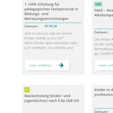
1. Hilfe Schulung für
pädagogisches Fachpersonal in
STADTTEILARBEIT
FASD – fet
Bildungs- und
Alkoholsp
Betreuungseinrichtungen
07.09.26
„Gut zu wissen, was bei einem
Kinder-Notfall zu tun ist!“
Die Fetale 
Wenn Kinder akut erkranken oder
ist die häu
sich verletzen, ist schnelle und
Behinderun
sichere Erste-Hilfe-Leistung
als 16.000 F
notwendig.
Eine pränat
1.
mehr erfahren
mehr erf
Erste Hilfe ist nicht schwer, jedoch
kann nicht 
Hilfe
fühlen sich viele in der ersten
Auswirkunge
Schulung
für
Konfrontation mit einem Notfall
tritt eine G
pädagogisches
eines Kindes hilflos.
Diese hirno
Fachpersonal
Dieses Seminar vermittelt die
Beeinträcht
in
Bildungs-
Kinder in 
notwendigen Informationen für
Bewältigung
und
profession
einen sicheren und
die Betroff
Basisschulung Kinder- und
Betreuungseinrichtungen
verantwortungsvollen Umgang mit
Anpassungen
Jugendschutz nach § 8a SGB VIII
Krankheiten und Notfallsituationen
individuelle
von Kindern wie z. B.
nötig für ei