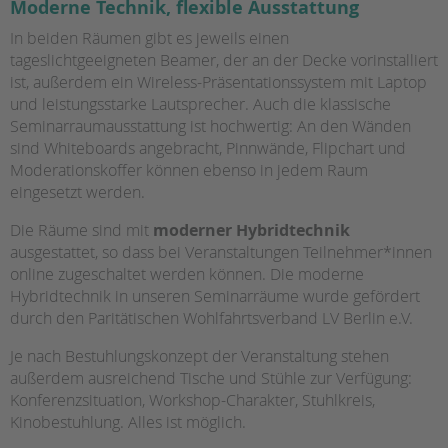
Moderne Technik, flexible Ausstattung
HILFEN ZUR ERZIEHUNG
In beiden Räumen gibt es jeweils einen
tageslichtgeeigneten Beamer, der an der Decke vorinstalliert
EINGLIEDERUNGSHILFE
ist, außerdem ein Wireless-Präsentationssystem mit Laptop
und leistungsstarke Lautsprecher. Auch die klassische
BETREUTES WOHNEN
Seminarraumausstattung ist hochwertig: An den Wänden
sind Whiteboards angebracht, Pinnwände, Flipchart und
TANDEM BTL AKADEMIE
Moderationskoffer können ebenso in jedem Raum
eingesetzt werden.
Zertfikatskurse
Seminarkalender
Die Räume sind mit
moderner Hybridtechnik
Seminarräume
ausgestattet, so dass bei Veranstaltungen Teilnehmer*innen
online zugeschaltet werden können. Die moderne
STADTTEILARBEIT
Hybridtechnik in unseren Seminarräume wurde gefördert
durch den Paritätischen Wohlfahrtsverband LV Berlin e.V.
PROFIL | LEITBILD
Je nach Bestuhlungskonzept der Veranstaltung stehen
außerdem ausreichend Tische und Stühle zur Verfügung:
Bereiche im Überblick
Konferenzsituation, Workshop-Charakter, Stuhlkreis,
Kinder- und Jugendschutz
Kinobestuhlung. Alles ist möglich.
Unsere Videos