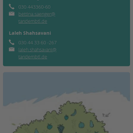
Impressum
030
443360-60
Datenschutz
bettina.saenger@
Hinweisgebersystem
tandembtl.de
Intranet
Laleh Shahsavani
030 44 33 60 -267
laleh.shahsavani@
tandembtl.de