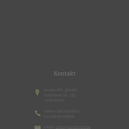
Kontakt
tandem BTL gGmbH
Potsdamer Str. 182
10783 Berlin
Telefon 030 443360-0
Fax 030 44 336040
E-Mail:
office@tandembtl.de