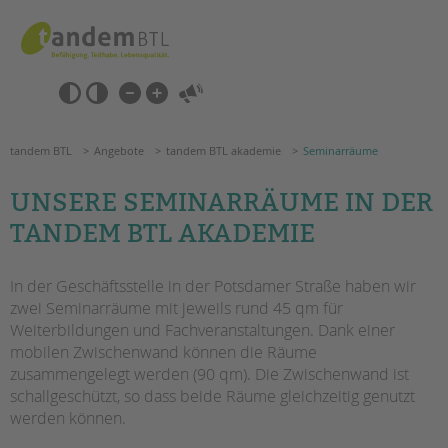
Zum
Navigation
Inhalt
überspringen
springen
Navigation
Barrierefrei-
überspringen
Einstellungen
überspringen
ANGEBOTE
tandem BTL
Angebote
tandem BTL akademie
Seminarräume
UNSERE SEMINARRÄUME IN DER
KITA & FRÜHE HILFEN
TANDEM BTL AKADEMIE
SCHULE & GANZTAG
Grundschulen
In der Geschäftsstelle in der Potsdamer Straße haben wir
Oberschulen
zwei Seminarräume mit jeweils rund 45 qm für
Weiterbildungen und Fachveranstaltungen. Dank einer
Förderzentren
mobilen Zwischenwand können die Räume
Kollegs
zusammengelegt werden (90 qm). Die Zwischenwand ist
EFöB
Suchen
schallgeschützt, so dass beide Räume gleichzeitig genutzt
Schulbezogene Sozialarbeit
werden können.
Tagesgruppen