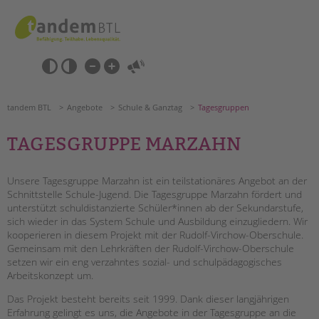
Zum
Navigation
Inhalt
überspringen
springen
Navigation
Barrierefrei-
überspringen
Einstellungen
überspringen
ANGEBOTE
tandem BTL
Angebote
Schule & Ganztag
Tagesgruppen
TAGESGRUPPE MARZAHN
KITA & FRÜHE HILFEN
SCHULE & GANZTAG
Unsere Tagesgruppe Marzahn ist ein teilstationäres Angebot an der
Schnittstelle Schule-Jugend. Die Tagesgruppe Marzahn fördert und
Grundschulen
unterstützt schuldistanzierte Schüler*innen ab der Sekundarstufe,
Oberschulen
sich wieder in das System Schule und Ausbildung einzugliedern. Wir
kooperieren in diesem Projekt mit der Rudolf-Virchow-Oberschule.
Förderzentren
Gemeinsam mit den Lehrkräften der Rudolf-Virchow-Oberschule
Kollegs
setzen wir ein eng verzahntes sozial- und schulpädagogisches
EFöB
Arbeitskonzept um.
Schulbezogene Sozialarbeit
Das Projekt besteht bereits seit 1999. Dank dieser langjährigen
Suchen
Tagesgruppen
Erfahrung gelingt es uns, die Angebote in der Tagesgruppe an die