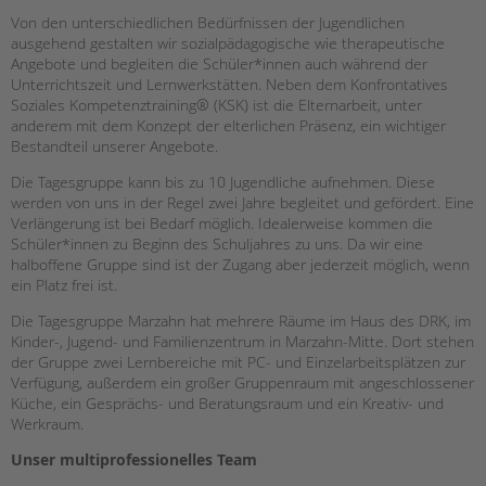
Gesellschafter VdK
Von den unterschiedlichen Bedürfnissen der Jugendlichen
ausgehend gestalten wir sozialpädagogische wie therapeutische
schoolcoach BTL
Angebote und begleiten die Schüler*innen auch während der
tandem international
Unterrichtszeit und Lernwerkstätten. Neben dem Konfrontatives
Soziales Kompetenztraining® (KSK) ist die Elternarbeit, unter
KARRIERE
anderem mit dem Konzept der elterlichen Präsenz, ein wichtiger
Bestandteil unserer Angebote.
Stellenangebote
Die Tagesgruppe kann bis zu 10 Jugendliche aufnehmen. Diese
werden von uns in der Regel zwei Jahre begleitet und gefördert. Eine
tandem als Arbeitgeberin
Verlängerung ist bei Bedarf möglich. Idealerweise kommen die
Schüler*innen zu Beginn des Schuljahres zu uns. Da wir eine
NEWS/BLOG
halboffene Gruppe sind ist der Zugang aber jederzeit möglich, wenn
ein Platz frei ist.
unkuerzbar
Briefe an Kai
Die Tagesgruppe Marzahn hat mehrere Räume im Haus des DRK, im
Kinder-, Jugend- und Familienzentrum in Marzahn-Mitte. Dort stehen
der Gruppe zwei Lernbereiche mit PC- und Einzelarbeitsplätzen zur
PRESSE
Verfügung, außerdem ein großer Gruppenraum mit angeschlossener
Magazin
Küche, ein Gesprächs- und Beratungsraum und ein Kreativ- und
KONTAKT
Werkraum.
Unser multiprofessionelles Team