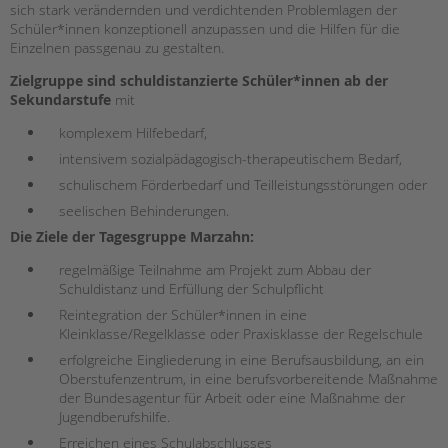
sich stark verändernden und verdichtenden Problemlagen der
HILFEN ZUR ERZIEHUNG
Schüler*innen konzeptionell anzupassen und die Hilfen für die
Einzelnen passgenau zu gestalten.
EINGLIEDERUNGSHILFE
Zielgruppe sind schuldistanzierte Schüler*innen ab der
Sekundarstufe
mit
BETREUTES WOHNEN
komplexem Hilfebedarf,
TANDEM BTL AKADEMIE
intensivem sozialpädagogisch-therapeutischem Bedarf,
schulischem Förderbedarf und Teilleistungsstörungen oder
Zertfikatskurse
seelischen Behinderungen.
Seminarkalender
Die Ziele der Tagesgruppe Marzahn:
Seminarräume
regelmäßige Teilnahme am Projekt zum Abbau der
STADTTEILARBEIT
Schuldistanz und Erfüllung der Schulpflicht
Reintegration der Schüler*innen in eine
PROFIL | LEITBILD
Kleinklasse/Regelklasse oder Praxisklasse der Regelschule
erfolgreiche Eingliederung in eine Berufsausbildung, an ein
Oberstufenzentrum, in eine berufsvorbereitende Maßnahme
Bereiche im Überblick
der Bundesagentur für Arbeit oder eine Maßnahme der
Kinder- und Jugendschutz
Jugendberufshilfe.
Unsere Videos
Erreichen eines Schulabschlusses