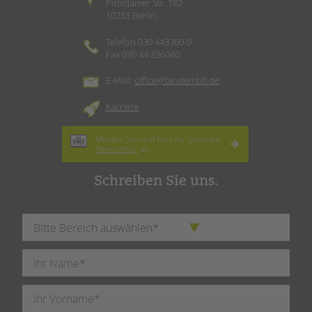
Potsdamer Str. 182
10783 Berlin
Telefon 030 443360-0
Fax 030 44 336040
E-Mail:
office@tandembtl.de
Karriere
Melden Sie sich hier für unseren
Newsletter
an.
Schreiben Sie uns.