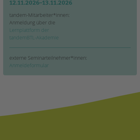
12.11.2026–13.11.2026
tandem-Mitarbeiter*innen:
Anmeldung über die
Lernplattform der
tandemBTL-Akademie
externe Seminarteilnehmer*innen:
Anmeldeformular