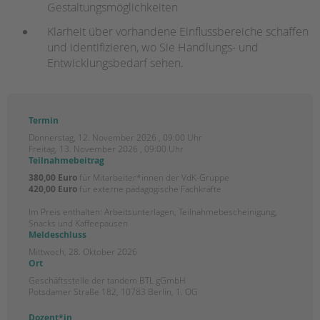
Gestaltungsmöglichkeiten
Gesellschafter VdK
Klarheit über vorhandene Einflussbereiche schaffen
schoolcoach BTL
und identifizieren, wo Sie Handlungs- und
tandem international
Entwicklungsbedarf sehen.
KARRIERE
Stellenangebote
Termin
tandem als Arbeitgeberin
Donnerstag, 12. November 2026 , 09:00 Uhr
Freitag, 13. November 2026 , 09:00 Uhr
Teilnahmebeitrag
NEWS/BLOG
380,00 Euro
für Mitarbeiter*innen der VdK-Gruppe
420,00 Euro
für externe pädagogische Fachkräfte
unkuerzbar
Briefe an Kai
Im Preis enthalten: Arbeitsunterlagen, Teilnahmebescheinigung,
Snacks und Kaffeepausen
Meldeschluss
PRESSE
Mittwoch, 28. Oktober 2026
Magazin
Ort
KONTAKT
Geschäftsstelle der tandem BTL gGmbH
Potsdamer Straße 182, 10783 Berlin, 1. OG
Dozent*in