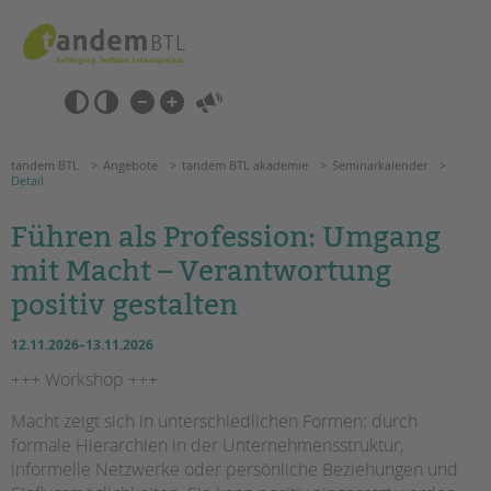
Zum
Navigation
Inhalt
überspringen
springen
Navigation
Barrierefrei-
überspringen
Einstellungen
überspringen
ANGEBOTE
tandem BTL
Angebote
tandem BTL akademie
Seminarkalender
Detail
KITA & FRÜHE HILFEN
Führen als Profession: Umgang
mit Macht – Verantwortung
SCHULE & GANZTAG
positiv gestalten
Grundschulen
Oberschulen
12.11.2026–13.11.2026
Förderzentren
+++ Workshop +++
Kollegs
EFöB
Macht zeigt sich in unterschiedlichen Formen: durch
Suchen
formale Hierarchien in der Unternehmensstruktur,
Schulbezogene Sozialarbeit
informelle Netzwerke oder persönliche Beziehungen und
Tagesgruppen