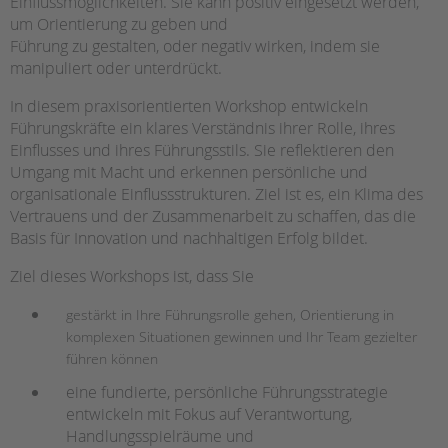
Einflussmöglichkeiten. Sie kann positiv eingesetzt werden,
HILFEN ZUR ERZIEHUNG
um Orientierung zu geben und
Führung zu gestalten, oder negativ wirken, indem sie
EINGLIEDERUNGSHILFE
manipuliert oder unterdrückt.
In diesem praxisorientierten Workshop entwickeln
BETREUTES WOHNEN
Führungskräfte ein klares Verständnis ihrer Rolle, ihres
Einflusses und ihres Führungsstils. Sie reflektieren den
TANDEM BTL AKADEMIE
Umgang mit Macht und erkennen persönliche und
organisationale Einflussstrukturen. Ziel ist es, ein Klima des
Zertfikatskurse
Vertrauens und der Zusammenarbeit zu schaffen, das die
Seminarkalender
Basis für Innovation und nachhaltigen Erfolg bildet.
Seminarräume
Ziel dieses Workshops ist, dass Sie
STADTTEILARBEIT
gestärkt in Ihre Führungsrolle gehen, Orientierung in
PROFIL | LEITBILD
komplexen Situationen gewinnen und Ihr Team gezielter
führen können
eine fundierte, persönliche Führungsstrategie
Bereiche im Überblick
entwickeln mit Fokus auf Verantwortung,
Kinder- und Jugendschutz
Handlungsspielräume und
Unsere Videos