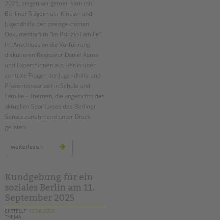
2025, zeigen wir gemeinsam mit
Berliner Trägern der Kinder- und
EINGLIEDERUNGSHILFE
Jugendhilfe den preisgekrönten
Dokumentarfilm "Im Prinzip Familie".
BETREUTES WOHNEN
Im Anschluss an die Vorführung
diskutieren Regisseur Daniel Abma
TANDEM BTL AKADEMIE
und Expert*innen aus Berlin über
zentrale Fragen der Jugendhilfe und
Zertfikatskurse
Präventionsarbeit in Schule und
Seminarkalender
Familie – Themen, die angesichts des
Seminarräume
aktuellen Sparkurses des Berliner
Senats zunehmend unter Druck
STADTTEILARBEIT
geraten.
PROFIL | LEITBILD
film
weiterlesen
&
gespräch
Bereiche im Überblick
„im
prinzip
Kinder- und Jugendschutz
familie“
Kundgebung für ein
im
Unsere Videos
soziales Berlin am 11.
city
kino
September 2025
Gesellschafter VdK
wedding
schoolcoach BTL
ERSTELLT
13.08.2025
THEMA