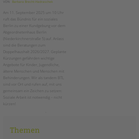
tandem international
VON
Barbara Brecht-Hadraschek
KARRIERE
Am 11. September 2025 um 10 Uhr
ruft das Bündnis für ein soziales
Stellenangebote
Berlin zu einer Kundgebung vor dem
tandem als Arbeitgeberin
Abgeordnetenhaus Berlin
(Niederkirchnerstraße 5) auf. Anlass
NEWS/BLOG
sind die Beratungen zum
Doppelhaushalt 2026/2027. Geplante
unkuerzbar
Kürzungen gefährden wichtige
Briefe an Kai
Angebote für Kinder, Jugendliche,
ältere Menschen und Menschen mit
PRESSE
Behinderungen. Wir als tandem BTL
sind vor Ort und rufen auf, mit uns
Magazin
gemeinsam ein Zeichen zu setzen:
KONTAKT
Soziale Arbeit ist notwendig – nicht
kürzen!
Impressum
Datenschutz
kundgebung
weiterlesen
für
Hinweisgebersystem
ein
soziales
Intranet
Themen
berlin
am
11.