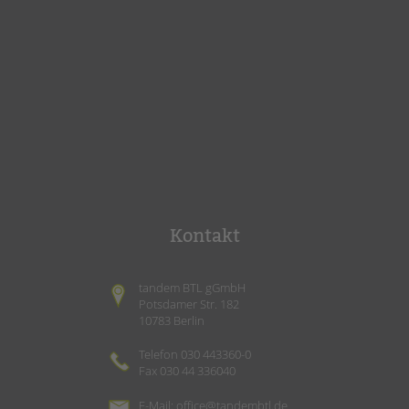
Kontakt
tandem BTL gGmbH
Potsdamer Str. 182
10783 Berlin
Telefon 030 443360-0
Fax 030 44 336040
E-Mail:
office@tandembtl.de