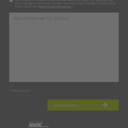
Sie erklären sich damit einverstanden, dass Ihre Daten zur Bearbeitung
Ihres Anliegens verwendet werden. Informationen und Widerrufshinweise
finden Sie in der
Datenschutzinformation
.
*
* Pflichtfelder
abschicken