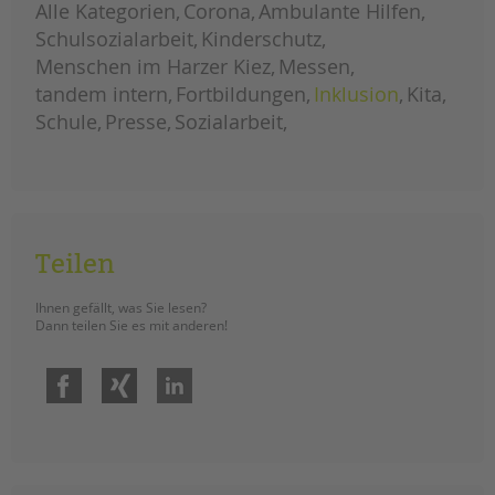
Alle Kategorien
Corona
Ambulante Hilfen
september
2025
Schulsozialarbeit
Kinderschutz
Menschen im Harzer Kiez
Messen
tandem intern
Fortbildungen
Inklusion
Kita
Schule
Presse
Sozialarbeit
Teilen
Ihnen gefällt, was Sie lesen?
Dann teilen Sie es mit anderen!
Facebook
Xing
LinkedIn