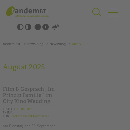
Zum
Navigation
Inhalt
überspringen
springen
Navigation
Barrierefrei-
überspringen
Einstellungen
überspringen
ANGEBOTE
tandem BTL
News/Blog
News/Blog
Archiv
KITA & FRÜHE HILFEN
SCHULE & GANZTAG
August 2025
Grundschulen
Oberschulen
Förderzentren
Film & Gespräch „Im
Kollegs
Prinzip Familie“ im
City Kino Wedding
EFöB
Schulbezogene Sozialarbeit
ERSTELLT
18.08.2025
THEMA
Tagesgruppen
VON
Barbara Brecht-Hadraschek
HILFEN ZUR ERZIEHUNG
Am Dienstag, den 23. September
Suchen