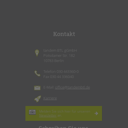
Kontakt
tandem BTL gGmbH
Potsdamer Str. 182
10783 Berlin
Telefon 030 443360-0
Fax 030 44 336040
E-Mail:
office@tandembtl.de
Karriere
Melden Sie sich hier für unseren
Newsletter
an.