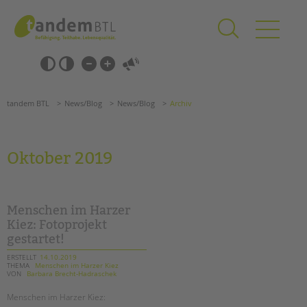
Zum
Navigation
Inhalt
überspringen
springen
Navigation
Barrierefrei-
überspringen
Einstellungen
überspringen
ANGEBOTE
tandem BTL
News/Blog
News/Blog
Archiv
KITA & FRÜHE HILFEN
SCHULE & GANZTAG
Oktober 2019
Grundschulen
Oberschulen
Förderzentren
Menschen im Harzer
Kollegs
Kiez: Fotoprojekt
gestartet!
EFöB
Schulbezogene Sozialarbeit
ERSTELLT
14.10.2019
THEMA
Menschen im Harzer Kiez
Tagesgruppen
VON
Barbara Brecht-Hadraschek
Suchen
HILFEN ZUR ERZIEHUNG
Menschen im Harzer Kiez: