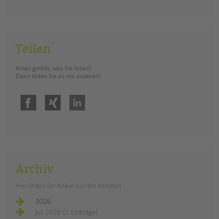
tandem international
KARRIERE
Stellenangebote
Teilen
tandem als Arbeitgeberin
NEWS/BLOG
Ihnen gefällt, was Sie lesen?
Dann teilen Sie es mit anderen!
unkuerzbar
Briefe an Kai
Facebook
Xing
LinkedIn
PRESSE
Magazin
KONTAKT
Impressum
Archiv
Datenschutz
Hier finden Sie Artikel aus den Monaten
Hinweisgebersystem
2026
Intranet
Juli 2026 (2 Einträge)