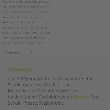
Fotoprojekt auf Instagram gestartet!
Ab Oktober stellen wir jede Woche
EINGLIEDERUNGSHILFE
einen Menschen vor, der im Harzer
Kiez lebt, arbeitet oder sich dort
BETREUTES WOHNEN
ehrenamtlich bzw. politisch
engagiert. Ungefähr ein Jahr lang
TANDEM BTL AKADEMIE
wollen wir die Menschen in diesem
Kiez in Nord-Neukölln auf diese
Zertfikatskurse
Weise begleiten und vorstellen.
Seminarkalender
Seminarräume
menschen
weiterlesen
im
harzer
kiez:
STADTTEILARBEIT
fotoprojekt
gestartet!
Themen
PROFIL | LEITBILD
Alle Kategorien
Corona
Ambulante Hilfen
Bereiche im Überblick
Schulsozialarbeit
Kinderschutz
Kinder- und Jugendschutz
Menschen im Harzer Kiez
Messen
Unsere Videos
tandem intern
Fortbildungen
Inklusion
Kita
Gesellschafter VdK
Schule
Presse
Sozialarbeit
schoolcoach BTL