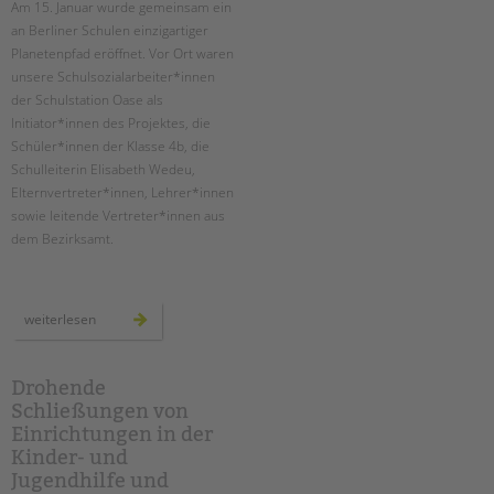
Am 15. Januar wurde gemeinsam ein
an Berliner Schulen einzigartiger
EINGLIEDERUNGSHILFE
Planetenpfad eröffnet. ­Vor Ort waren
unsere Schulsozialarbeiter*innen
BETREUTES WOHNEN
der Schulstation Oase als
Initiator*innen des Projektes, die
TANDEM BTL AKADEMIE
Schüler*innen der Klasse 4b, die
Schulleiterin Elisabeth Wedeu,
Zertfikatskurse
Elternvertreter*innen, Lehrer*innen
Seminarkalender
sowie leitende Vertreter*innen aus
Seminarräume
dem Bezirksamt.
STADTTEILARBEIT
einweihung
weiterlesen
PROFIL | LEITBILD
des
planetenpfades
an
Bereiche im Überblick
der
ludwig-
Drohende
Kinder- und Jugendschutz
cauer-
Schließungen von
grundschule
Unsere Videos
Einrichtungen in der
Gesellschafter VdK
Kinder- und
schoolcoach BTL
Jugendhilfe und