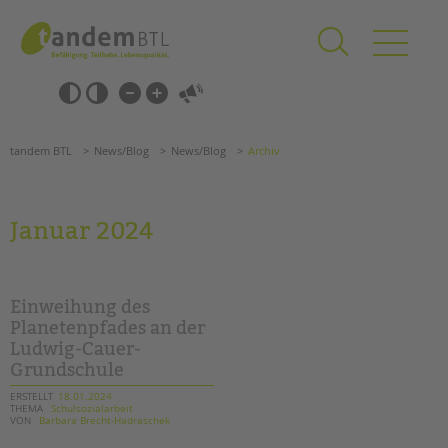
Zum
Navigation
Inhalt
überspringen
springen
Navigation
Barrierefrei-
überspringen
Einstellungen
überspringen
ANGEBOTE
tandem BTL
News/Blog
News/Blog
Archiv
KITA & FRÜHE HILFEN
SCHULE & GANZTAG
Januar 2024
Grundschulen
Oberschulen
Förderzentren
Einweihung des
Kollegs
Planetenpfades an der
Ludwig-Cauer-
EFöB
Grundschule
Schulbezogene Sozialarbeit
Tagesgruppen
ERSTELLT
18.01.2024
THEMA
Schulsozialarbeit
VON
Barbara Brecht-Hadraschek
HILFEN ZUR ERZIEHUNG
Suchen