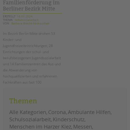
tandem international
Familienförderung im
Berliner Bezirk Mitte
KARRIERE
ERSTELLT
16.01.2024
THEMA
Schulsozialarbeit
Stellenangebote
VON
Barbara Brecht-Hadraschek
tandem als Arbeitgeberin
Im Bezirk Berlin-Mitte drohen 53
NEWS/BLOG
Kinder- und
Jugendfreizeiteinrichtungen, 28
unkuerzbar
Einrichtungen der schul- und
Briefe an Kai
berufsbezogenen Jugendsozialarbeit
und 14 Familienzentren das Aus und
die Abwanderung von
PRESSE
hochqualifizierten und erfahrenen
Fachkräften aus fast 100
Magazin
Einrichtungen! Lesen Sie den ganzen
KONTAKT
offenen (Protest-) Brief.
Impressum
Themen
Datenschutz
drohende
weiterlesen
schließungen
Alle Kategorien
Corona
Ambulante Hilfen
von
Hinweisgebersystem
einrichtungen
Schulsozialarbeit
Kinderschutz
in
Intranet
der
Menschen im Harzer Kiez
Messen
kinder-