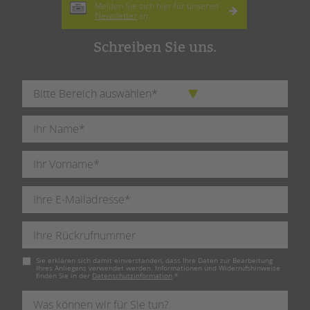
Melden Sie sich hier für unseren
Newsletter
an.
Schreiben Sie uns.
Pflichtfeld
Sie erklären sich damit einverstanden, dass Ihre Daten zur Bearbeitung
Ihres Anliegens verwendet werden. Informationen und Widerrufshinweise
finden Sie in der
Datenschutzinformation
.
*