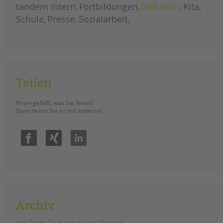
und
tandem intern
Fortbildungen
Inklusion
Kita
jugendhilfe
und
Schule
Presse
Sozialarbeit
familienförderung
im
berliner
bezirk
mitte
Teilen
Ihnen gefällt, was Sie lesen?
Dann teilen Sie es mit anderen!
Facebook
Xing
LinkedIn
Archiv
Hier finden Sie Artikel aus den Monaten