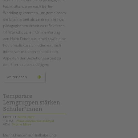
Fachkräfte waren nach Berlin-
Wedding gekommen, um gemeinsam
die Elternarbeit als zentralen Teil der
pädagogischen Arbeit zu reflektieren.
14 Workshops, ein Online-Vortrag
von Haim Omer aus Israel sowie eine
Podiumsdiskussion luden ein, sich
intensiver mit unterschiedlichen
Aspekten der Beziehungsarbeit zu
den Eltern zu beschäftigen.
fachtag
weiterlesen
„wege
zur
erziehungspartnerschaft“
Temporäre
Lerngruppen stärken
Schüler*innen
ERSTELLT
08.09.2022
THEMA
InklusionSchulsozialarbeit
VON
Sasche Mase
Mehr Chancen auf Teilhabe und