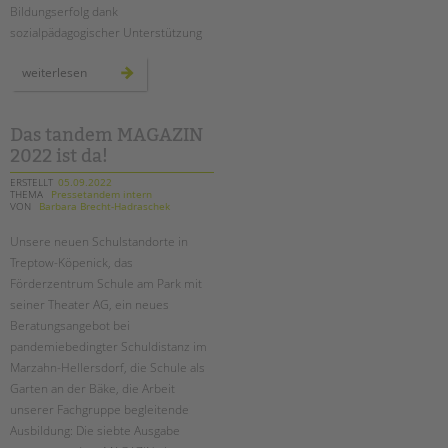
Bildungserfolg dank
sozialpädagogischer Unterstützung
temporäre
weiterlesen
lerngruppen
stärken
schüler*innen
Das tandem MAGAZIN
2022 ist da!
ERSTELLT
05.09.2022
THEMA
Pressetandem intern
VON
Barbara Brecht-Hadraschek
Unsere neuen Schulstandorte in
Treptow-Köpenick, das
Förderzentrum Schule am Park mit
seiner Theater AG, ein neues
Beratungsangebot bei
pandemiebedingter Schuldistanz im
Marzahn-Hellersdorf, die Schule als
Garten an der Bäke, die Arbeit
unserer Fachgruppe begleitende
Ausbildung: Die siebte Ausgabe