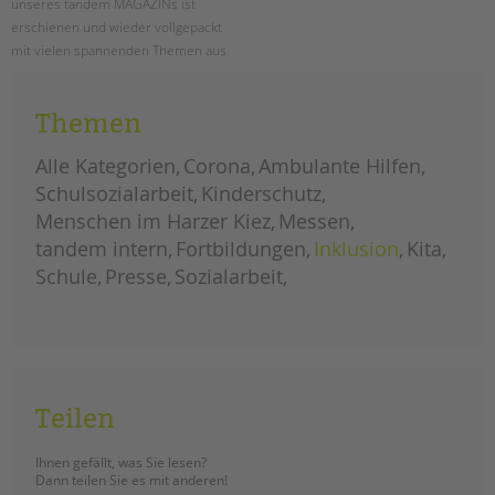
unseres tandem MAGAZINs ist
erschienen und wieder vollgepackt
mit vielen spannenden Themen aus
unseren Projekten und
Einrichtungen. Als PDF schon hier
Themen
zum kostenlosen Download!
Alle Kategorien
Corona
Ambulante Hilfen
das
weiterlesen
tandem
Schulsozialarbeit
Kinderschutz
magazin
2022
ist
Menschen im Harzer Kiez
Messen
da!
tandem intern
Fortbildungen
Inklusion
Kita
Schule
Presse
Sozialarbeit
Teilen
Ihnen gefällt, was Sie lesen?
Dann teilen Sie es mit anderen!