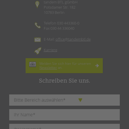
tandem BTL gGmbH
Potsdamer Str. 182
10783 Berlin
Telefon 030 443360-0
Fax 030 44 336040
E-Mail:
office@tandembtl.de
Karriere
Melden Sie sich hier für unseren
Newsletter
an.
Schreiben Sie uns.