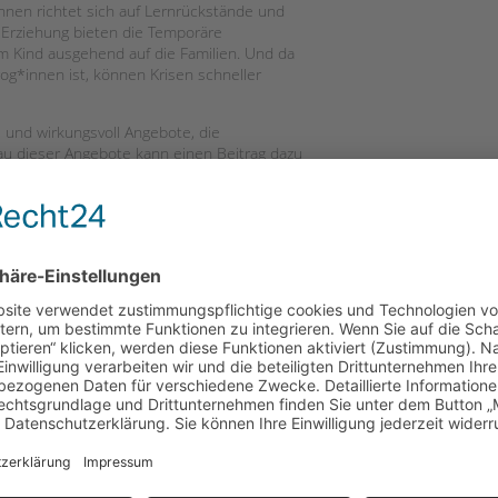
innen richtet sich auf Lernrückstände und
r Erziehung bieten die Temporäre
om Kind ausgehend auf die Familien. Und da
gog*innen ist, können Krisen schneller
und wirkungsvoll Angebote, die
bau dieser Angebote kann einen Beitrag dazu
(SBS)
uppen.html