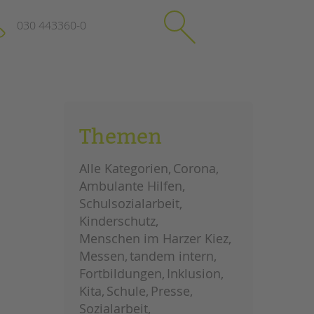
030 443360-0
schließen
KONTAKT
Themen
Suchen
e
Impressum
Alle Kategorien
Corona
itgeberin
Datenschutz
Ambulante Hilfen
Hinweisgebersystem
Schulsozialarbeit
Intranet
Kinderschutz
Menschen im Harzer Kiez
Messen
tandem intern
Fortbildungen
Inklusion
Kita
Schule
Presse
Sozialarbeit