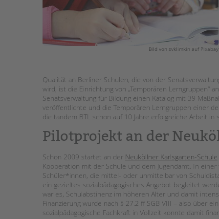
STADTTEILARBEIT
Bild von svklimkin auf Pixabay
Qualität an Berliner Schulen, die von der Senatsverwaltung
wird, ist die Einrichtung von „Temporären Lerngruppen“ an
Senatsverwaltung für Bildung einen Katalog mit 39 Maßn
veröffentlichte und die Temporären Lerngruppen einer 
die tandem BTL schon auf 10 Jahre erfolgreiche Arbeit in
Pilotprojekt an der Neukö
Schon 2009 startet an der
Neuköllner Karlsgarten-Schule
Kooperation mit der Schule und dem Jugendamt. In einer 
Schüler*innen, die mittel- oder unmittelbar von Schuldis
ein gezieltes sozialpädagogisches Angebot begleitet werd
war es, Schulabstinenz im höheren Alter und damit intens
Finanzierung wurde nach § 27.2 ff SGB VIII – also über ein 
sozialpädagogische Fachkraft in Vollzeit konnte damit fin