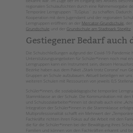
bekannt war. Im Zuge der im Eingang des Artikels beschr
regionalen Schulaufsichten durch eine Rahmenvorgabe de
Temporäre Lerngruppen `TLGplus` zu schaffen. Dadurch ko
Kooperation mit dem Jugendamt und der regionalen Schul
Lerngruppen eröffnen: an der
Mercator-Grundschule
, de
Grundschule
und der
Grundschule am Stadtpark Steglitz
.
Gestiegener Bedarf auch 
Die Schulschließungen aufgrund der Covid-19-Pandemie h
Unterstützungsangeboten für Schüler*innen noch mal en
Lerngruppen kann ein Instrument sein, diesen Herausfo
Bezirke haben aus dem Paket „Stark trotz Corona“ nun 
Gruppen an Schule aufzubauen. Aktuell beteiligen wir uns
weiteren Schulen mit Ressourcen von jeweils 0,5 Stellena
Schüler*innen, die sozialpädagogische temporäre Lerngru
Stammklasse an der Schule. Die Kommunikation mit den 
und Schulsozialarbeiter*innen ist deshalb auch eine „Achi
Integration der Schüler*innen in die Stammklasse erfolgre
Multiprofessionalität schafft ein Mehrwert der „Temporär
Fachkräfte richten ihren Fokus auf die Arbeit mit den Fam
die für die Schüler*innen bei der Bewältigung ihres Schula
Familien und können von den Fachkräften erkannt und b