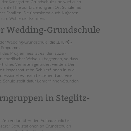
 der Karlsgarten-Grundschule und wird auch
ulante Hilfe zur Erziehung am Ort Schule mit
 der Familien. Sie übernimmt auch Aufgaben
t zum Wohle der Familien.
er Wedding-Grundschule
n der Wedding-Grundschule:
die „ETEP©-
m Programm
l des Programmes ist es, den sozial-
n spezifischer Weise zu begegnen, so dass
tliches Verhalten gefördert werden. Der
mit insgesamt zehn Schüler*innen in zwei
ofessionelles Team bestehend aus einer
e Schule stellt dafür Lehrer*innen-Stunden
rngruppen in Steglitz-
z-Zehlendorf über den Aufbau ähnlicher
unserer Schulstationen an Grundschulen