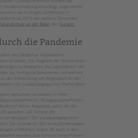
iebenen Qualitätsoffensive wurden die
r Senatsverwaltung ertüchtigt, sogenannte
nnten wir in Steglitz-Zehlendorf in
aufsicht ab 2019 vier weitere Temporäre
r
Grundschule an der Bäke
, der
Dunant-
durch die Pandemie
aben den Bedarf an individuellen
orm verstärkt. Das Angebot der Temporären
rderungen zu begegnen. Die Jugendämter der
Gelder zur Verfügung bekommen, um weitere
 an der Entwicklung von Angeboten an vier
nteilen von sozialpädagogischen Fachkräften.
ppen besuchen, verbleiben in ihrer
Klassenlehrer*innen, Bezugserzieher*innen
llesferse“ dieser Angebote, wenn die Re-
ich ablaufen soll. Gerade die
en Lerngruppen“. Die sozialpädagogischen
ilien. Die Gründe für die Herausforderungen,
lltages entstehen, liegen oft auch in den
earbeitet werden. Das können Lehrer*innen