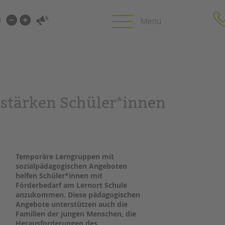
i-
gen
gen
PROFIL | LEITBILD
KARRIERE
stärken Schüler*innen
HUNG
Bereiche im Überblick
Stellenangebot
Kinder- und Jugendschutz
tandem als Arbe
Unsere Videos
LFE
Gesellschafter VdK
NEWS/BLOG
Temporäre Lerngruppen mit
schoolcoach BTL
N
sozialpädagogischen Angeboten
tandem international
helfen Schüler*innen mit
unkuerzbar
MIE
Förderbedarf am Lernort Schule
Briefe an Kai
anzukommen. Diese pädagogischen
Angebote unterstützen auch die
Familien der jungen Menschen, die
PRESSE
Herausforderungen des