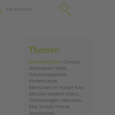
030 443360-0
schließen
KONTAKT
Themen
Suchen
e
Impressum
Alle Kategorien
Corona
itgeberin
Datenschutz
Ambulante Hilfen
Hinweisgebersystem
Schulsozialarbeit
Intranet
Kinderschutz
Menschen im Harzer Kiez
Messen
tandem intern
Fortbildungen
Inklusion
Kita
Schule
Presse
Sozialarbeit