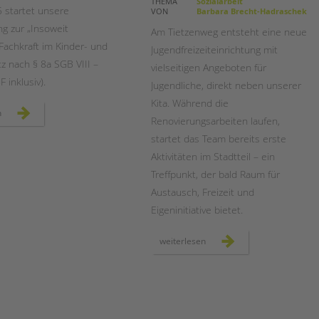
Magazin
THEMA
Sozialarbeit
 startet unsere
VON
Barbara Brecht-Hadraschek
ng zur „Insoweit
Am Tietzenweg entsteht eine neue
Fachkraft im Kinder- und
Jugendfreizeiteinrichtung mit
z nach § 8a SGB VIII –
vielseitigen Angeboten für
eF
inklusiv).
Jugendliche, direkt neben unserer
Kita. Während die
weiterbildung
n
Renovierungsarbeiten laufen,
kinderschutz
inklusiv
startet das Team bereits erste
Aktivitäten im Stadtteil – ein
Treffpunkt, der bald Raum für
Austausch, Freizeit und
Eigeninitiative bietet.
eine
weiterlesen
neue
jugendfreizeiteinrichtung
im
tietzenweg