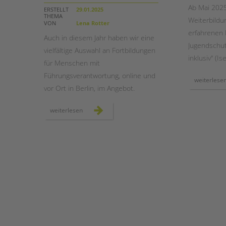
Ab Mai 2025
ERSTELLT
29.01.2025
THEMA
Weiterbildu
STADTTEILARBEIT
VON
Lena Rotter
erfahrenen 
Auch in diesem Jahr haben wir eine
Jugendschut
vielfältige Auswahl an Fortbildungen
inklusiv“ (
Is
für Menschen mit
Führungsverantwortung, online und
weiterlese
vor Ort in Berlin, im Angebot.
seminarreihe
weiterlesen
„führen
als
profession“
in
der
akademie
von
tandem
btl