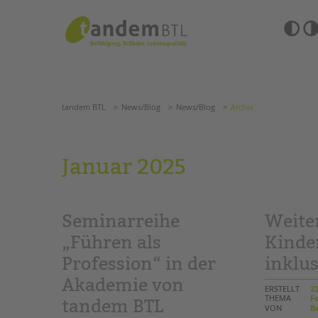
Zum
Navigation
Inhalt
überspringen
springen
Barrierefre
Einstellun
tandem BTL
News/Blog
News/Blog
Archiv
übersprin
Navigation
überspringen
SUCHE
tandem BTL
News/Blog
News/Blog
Archiv
ANGEBOTE
Januar 2025
KITA & FRÜHE HILFEN
HILFEN ZUR ERZIE
SCHULE & GANZTAG
EINGLIEDERUNGSHI
Seminarreihe
Weite
Grundschulen
BETREUTES WOHNE
Oberschulen
„Führen als
Kinde
Förderzentren
Profession“ in der
inklus
TANDEM BTL AKADE
Kollegs
Akademie von
EFöB
Zertfikatskurse
ERSTELLT
22
Schulbezogene Sozialarbeit
THEMA
Fo
Seminarkalender
tandem BTL
VON
Ba
Tagesgruppen
Seminarräume