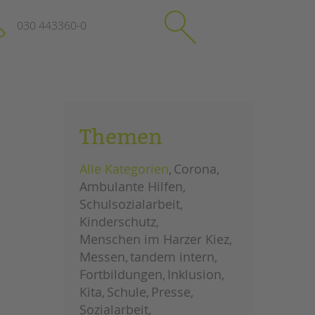
030 443360-0
schließen
KONTAKT
Themen
Suchen
e
Impressum
Alle Kategorien
Corona
itgeberin
Datenschutz
Ambulante Hilfen
Hinweisgebersystem
Schulsozialarbeit
Intranet
Kinderschutz
Menschen im Harzer Kiez
Messen
tandem intern
Fortbildungen
Inklusion
Kita
Schule
Presse
Sozialarbeit