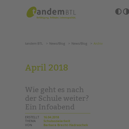
Zum
Navigation
Inhalt
überspringen
springen
Barrierefre
Einstellun
tandem BTL
News/Blog
News/Blog
Archiv
übersprin
Navigation
überspringen
SUCHE
tandem BTL
News/Blog
News/Blog
Archiv
ANGEBOTE
April 2018
KITA & FRÜHE HILFEN
HILFEN ZUR ERZIE
SCHULE & GANZTAG
EINGLIEDERUNGSHI
Wie geht es nach
Grundschulen
BETREUTES WOHNE
Oberschulen
der Schule weiter?
Förderzentren
Ein Infoabend
TANDEM BTL AKADE
Kollegs
EFöB
Zertfikatskurse
ERSTELLT
16.04.2018
Schulbezogene Sozialarbeit
THEMA
Schulsozialarbeit
Seminarkalender
VON
Barbara Brecht-Hadraschek
Tagesgruppen
Seminarräume