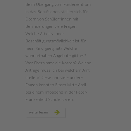
Beim Übergang vom Förderzentrum
in das Berufsleben stellen sich für
STADTTEILARBEIT
Eltern von Schüler*innen mit
Behinderungen viele Fragen:
Welche Arbeits- oder
Beschäftigungsmöglichkeit ist für
mein Kind geeignet? Welche
wohnortnahen Angebote gibt es?
Wer übernimmt die Kosten? Welche
Anträge muss ich bei welchem Amt
stellen? Diese und viele andere
Fragen konnten Eltern Mitte April
bei einem Infoabend in der Peter-
Frankenfeld-Schule klären.
wie
weiterlesen
geht
es
nach
der
schule