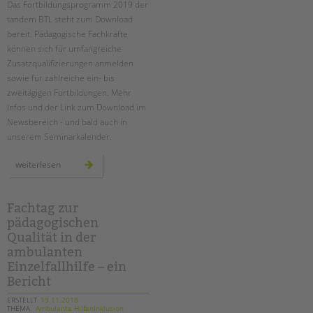
Das Fortbildungsprogramm 2019 der
Suchen
tandem BTL steht zum Download
EINGLIEDERUNGSHILFE
bereit. Pädagogische Fachkräfte
können sich für umfangreiche
BETREUTES WOHNEN
Zusatzqualifizierungen anmelden
sowie für zahlreiche ein- bis
TANDEM BTL AKADEMIE
zweitägigen Fortbildungen. Mehr
Infos und der Link zum Download im
Zertfikatskurse
Newsbereich - und bald auch in
Seminarkalender
unserem Seminarkalender.
Seminarräume
fort-
weiterlesen
und
STADTTEILARBEIT
weiterbildungen
2019
-
programm
Fachtag zur
PROFIL | LEITBILD
erschienen
pädagogischen
Bereiche im Überblick
Qualität in der
Kinder- und Jugendschutz
ambulanten
Unsere Videos
Einzelfallhilfe – ein
Bericht
Gesellschafter VdK
schoolcoach BTL
ERSTELLT
19.11.2018
THEMA
Ambulante HilfenInklusion