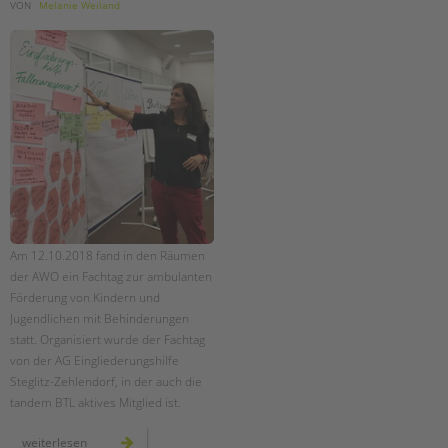
tandem international
VON
Melanie Weiland
KARRIERE
Stellenangebote
tandem als Arbeitgeberin
NEWS/BLOG
unkuerzbar
Briefe an Kai
PRESSE
Am 12.10.2018 fand in den Räumen
der AWO ein Fachtag zur ambulanten
Magazin
Förderung von Kindern und
KONTAKT
Jugendlichen mit Behinderungen
statt. Organisiert wurde der Fachtag
Impressum
von der AG Eingliederungshilfe
Datenschutz
Steglitz-Zehlendorf, in der auch die
Hinweisgebersystem
tandem BTL aktives Mitglied ist.
Intranet
fachtag
weiterlesen