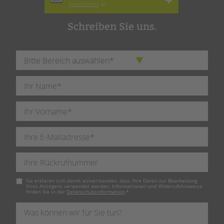
Newsletter
an.
Schreiben Sie uns.
Pflichtfeld
Sie erklären sich damit einverstanden, dass Ihre Daten zur Bearbeitung
Ihres Anliegens verwendet werden. Informationen und Widerrufshinweise
finden Sie in der
Datenschutzinformation
.
*