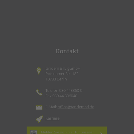
Kontakt
tandem BTL gGmbH
Potsdamer Str. 182
10783 Berlin
Telefon 030 443360-0
Fax 030 44 336040
E-Mail:
office@tandembtl.de
Karriere
Melden Sie sich hier für unseren