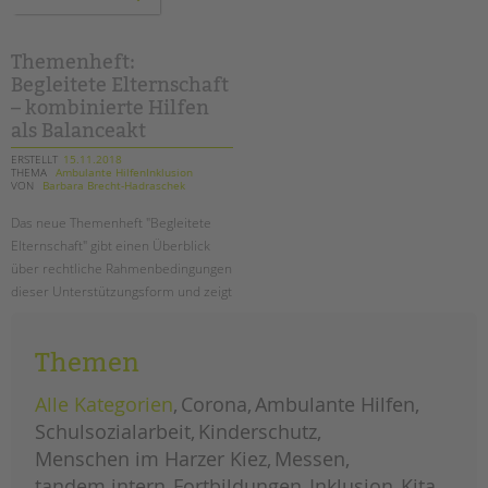
zur
pädagogischen
qualität
in
der
Themenheft:
ambulanten
Begleitete Elternschaft
einzelfallhilfe
–
– kombinierte Hilfen
ein
bericht
als Balanceakt
ERSTELLT
15.11.2018
THEMA
Ambulante HilfenInklusion
VON
Barbara Brecht-Hadraschek
Das neue Themenheft "Begleitete
Elternschaft" gibt einen Überblick
über rechtliche Rahmenbedingungen
dieser Unterstützungsform und zeigt
an vielen Beispielen, wie Begleitete
Elternschaft in der Praxis
Themen
funktionieren kann.
Alle Kategorien
Corona
Ambulante Hilfen
themenheft:
weiterlesen
begleitete
Schulsozialarbeit
Kinderschutz
elternschaft
–
Menschen im Harzer Kiez
kombinierte
Messen
hilfen
als
tandem intern
Fortbildungen
Inklusion
Kita