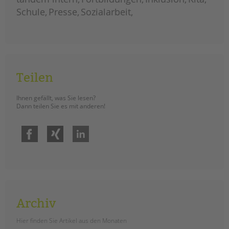
balanceakt
Schule
Presse
Sozialarbeit
Teilen
Ihnen gefällt, was Sie lesen?
Dann teilen Sie es mit anderen!
Facebook
Xing
LinkedIn
Archiv
Hier finden Sie Artikel aus den Monaten