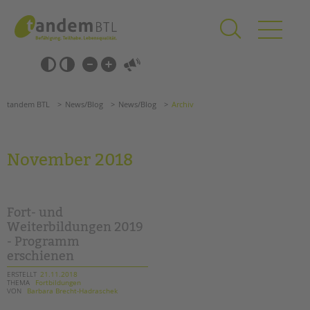
Zum
Navigation
Inhalt
überspringen
springen
Navigation
Barrierefrei-
überspringen
Einstellungen
überspringen
ANGEBOTE
tandem BTL
News/Blog
News/Blog
Archiv
KITA & FRÜHE HILFEN
SCHULE & GANZTAG
November 2018
Grundschulen
Oberschulen
Förderzentren
Fort- und
Kollegs
Weiterbildungen 2019
- Programm
EFöB
erschienen
Schulbezogene Sozialarbeit
Tagesgruppen
ERSTELLT
21.11.2018
THEMA
Fortbildungen
VON
Barbara Brecht-Hadraschek
HILFEN ZUR ERZIEHUNG