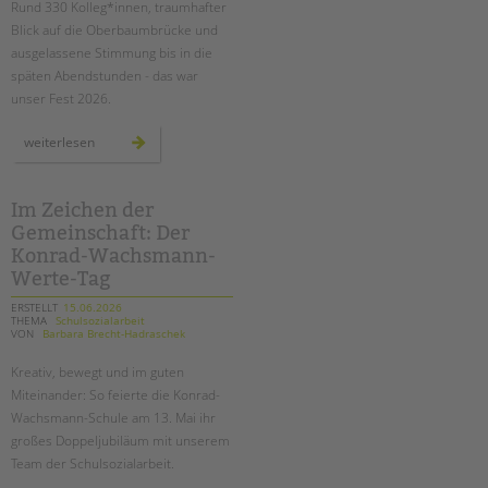
Rund 330 Kolleg*innen, traumhafter
Blick auf die Oberbaumbrücke und
EINGLIEDERUNGSHILFE
ausgelassene Stimmung bis in die
späten Abendstunden - das war
BETREUTES WOHNEN
unser Fest 2026.
TANDEM BTL AKADEMIE
sommer,
weiterlesen
sonne,
spreeufer:
Zertfikatskurse
das
war
Seminarkalender
unser
Im Zeichen der
tandem
Seminarräume
Gemeinschaft: Der
btl
sommerfest
Konrad-Wachsmann-
2026!
STADTTEILARBEIT
Werte-Tag
ERSTELLT
15.06.2026
THEMA
Schulsozialarbeit
PROFIL | LEITBILD
VON
Barbara Brecht-Hadraschek
Bereiche im Überblick
Kreativ, bewegt und
im guten
Kinder- und Jugendschutz
Miteinander
: So feierte die Konrad-
Unsere Videos
Wachsmann-Schule am 13. Mai ihr
Gesellschafter VdK
großes Doppeljubiläum mit unserem
Team der Schulsozialarbeit.
schoolcoach BTL