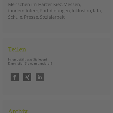
menschen
Menschen im Harzer Kiez
Messen
mit
komplexen
tandem intern
Fortbildungen
Inklusion
Kita
beeinträchtigungen
Schule
Presse
Sozialarbeit
Teilen
Ihnen gefällt, was Sie lesen?
Dann teilen Sie es mit anderen!
Facebook
Xing
LinkedIn
Archiv