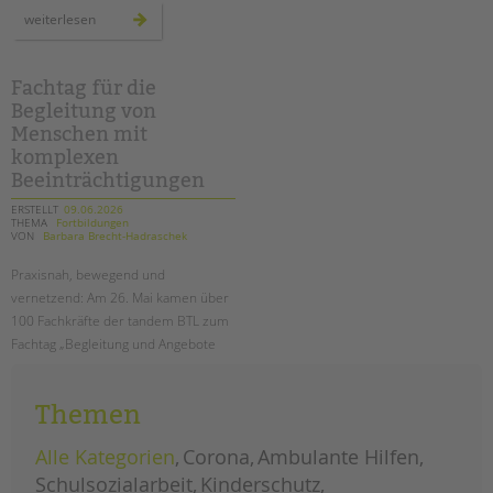
tandem international
im
weiterlesen
zeichen
KARRIERE
der
gemeinschaft:
der
Stellenangebote
konrad-
Fachtag für die
wachsmann-
tandem als Arbeitgeberin
Begleitung von
werte-
tag
Menschen mit
NEWS/BLOG
komplexen
Beeinträchtigungen
unkuerzbar
ERSTELLT
09.06.2026
Briefe an Kai
THEMA
Fortbildungen
VON
Barbara Brecht-Hadraschek
PRESSE
Praxisnah, bewegend und
vernetzend: Am 26. Mai kamen über
Magazin
100 Fachkräfte der tandem BTL zum
KONTAKT
Fachtag „Begleitung und Angebote
für Menschen mit komplexen
Impressum
Beeinträchtigungen“ zusammen.
Datenschutz
Themen
Hinweisgebersystem
fachtag
weiterlesen
für
Alle Kategorien
Corona
Ambulante Hilfen
Intranet
die
begleitung
Schulsozialarbeit
Kinderschutz
von