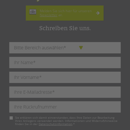
Melden Sie sich hier für unseren
Newsletter
an.
Schreiben Sie uns.
Pflichtfeld
Sie erklären sich damit einverstanden, dass Ihre Daten zur Bearbeitung
Ihres Anliegens verwendet werden. Informationen und Widerrufshinweise
finden Sie in der
Datenschutzinformation
.
*