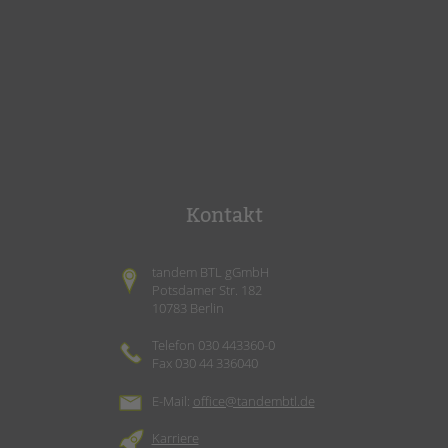
Kontakt
tandem BTL gGmbH
Potsdamer Str. 182
10783 Berlin
Telefon 030 443360-0
Fax 030 44 336040
E-Mail:
office@tandembtl.de
Karriere