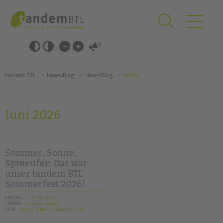
Zum
Navigation
Inhalt
überspringen
springen
Navigation
Barrierefrei-
überspringen
Einstellungen
überspringen
ANGEBOTE
tandem BTL
News/Blog
News/Blog
Archiv
KITA & FRÜHE HILFEN
SCHULE & GANZTAG
Juni 2026
Grundschulen
Oberschulen
Förderzentren
Sommer, Sonne,
Kollegs
Spreeufer: Das war
unser tandem BTL
EFöB
Sommerfest 2026!
Schulbezogene Sozialarbeit
Tagesgruppen
ERSTELLT
29.06.2026
THEMA
tandem intern
VON
Barbara Brecht-Hadraschek
HILFEN ZUR ERZIEHUNG
Suchen