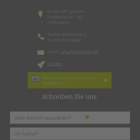
tandem BTL gGmbH
Potsdamer Str. 182
10783 Berlin
Telefon 030 443360-0
Fax 030 44 336040
E-Mail:
office@tandembtl.de
Karriere
Melden Sie sich hier für unseren
Newsletter
an.
Schreiben Sie uns.