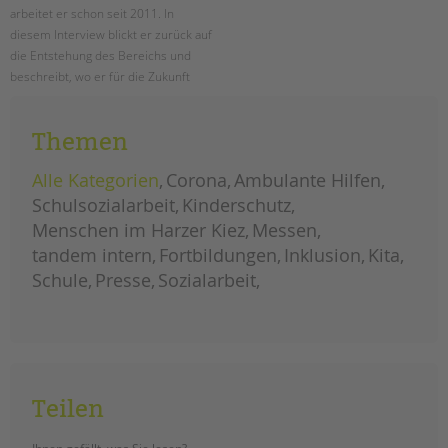
arbeitet er schon seit 2011. In
diesem Interview blickt er zurück auf
die Entstehung des Bereichs und
beschreibt, wo er für die Zukunft
neue Aufgaben und
Herausforderungen sieht und wie
Themen
sich der Bereich weiterentwickeln
wird.
Alle Kategorien
Corona
Ambulante Hilfen
herausforderungen
weiterlesen
Schulsozialarbeit
Kinderschutz
und
chancen
Menschen im Harzer Kiez
Messen
für
die
tandem intern
Fortbildungen
Inklusion
Kita
schulsozialarbeit
Schule
Presse
Sozialarbeit
Teilen