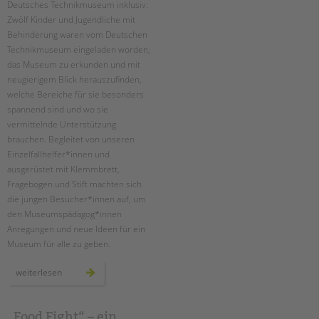
Deutsches Technikmuseum inklusiv:
Suchen
Zwölf Kinder und Jugendliche mit
EINGLIEDERUNGSHILFE
Behinderung waren vom Deutschen
Technikmuseum eingeladen worden,
BETREUTES WOHNEN
das Museum zu erkunden und mit
neugierigem Blick herauszufinden,
TANDEM BTL AKADEMIE
welche Bereiche für sie besonders
spannend sind und wo sie
Zertfikatskurse
vermittelnde Unterstützung
Seminarkalender
brauchen. Begleitet von unseren
Seminarräume
Einzelfallhelfer*innen und
ausgerüstet mit Klemmbrett,
STADTTEILARBEIT
Fragebogen und Stift machten sich
die jungen Besucher*innen auf, um
PROFIL | LEITBILD
den Museumspädagog*innen
Anregungen und neue Ideen für ein
Bereiche im Überblick
Museum für alle zu geben.
Kinder- und Jugendschutz
Unsere Videos
ambulante
weiterlesen
hilfen:
Gesellschafter VdK
deutsches
technikmuseum
schoolcoach BTL
inklusiv
„Food Fight“ – ein