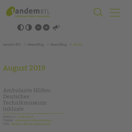
Zum
Navigation
Inhalt
überspringen
springen
Navigation
Barrierefrei-
überspringen
Einstellungen
überspringen
ANGEBOTE
tandem BTL
News/Blog
News/Blog
Archiv
KITA & FRÜHE HILFEN
SCHULE & GANZTAG
August 2019
Grundschulen
Oberschulen
Förderzentren
Ambulante Hilfen:
Kollegs
Deutsches
Technikmuseum
EFöB
inklusiv
Schulbezogene Sozialarbeit
Tagesgruppen
ERSTELLT
22.08.2019
THEMA
Ambulante HilfenInklusion
VON
Barbara Brecht-Hadraschek
HILFEN ZUR ERZIEHUNG