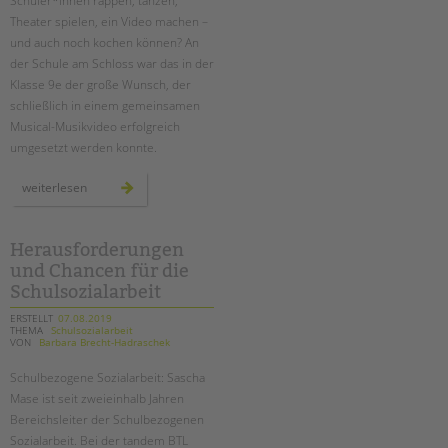
Schüler*innen rappen, tanzen,
Theater spielen, ein Video machen –
und auch noch kochen können? An
der Schule am Schloss war das in der
Klasse 9e der große Wunsch, der
schließlich in einem gemeinsamen
Musical-Musikvideo erfolgreich
umgesetzt werden konnte.
„food
weiterlesen
fight“
–
ein
musikvideo
der
Herausforderungen
klasse
und Chancen für die
9e
an
Schulsozialarbeit
der
schule
am
ERSTELLT
07.08.2019
schloss
THEMA
Schulsozialarbeit
VON
Barbara Brecht-Hadraschek
Schulbezogene Sozialarbeit: Sascha
Mase ist seit zweieinhalb Jahren
Bereichsleiter der Schulbezogenen
Sozialarbeit. Bei der tandem BTL