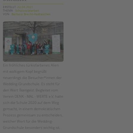
tandem international
ERSTELLT
22.04.2021
THEMA
Schulsozialarbeit
KARRIERE
VON
Barbara Brecht-Hadraschek
Stellenangebote
tandem als Arbeitgeberin
NEWS/BLOG
unkuerzbar
Briefe an Kai
Ein fröhliches türkisfarbenes Alien
mit wolkigem Kopf begrüßt
PRESSE
neuerdings die Besucher*innen der
Wedding-Grundschule. Es steht für
Magazin
den Wert
Teamgeist
. Begleitet vom
KONTAKT
Verein DENK - MAL - WERTE e.V. hatte
Impressum
sich die Schule 2020 auf dem Weg
Datenschutz
gemacht, in einem demokratischen
Prozess gemeinsam zu entscheiden,
Hinweisgebersystem
welcher Wert für die Wedding-
Intranet
Grundschule besonders wichtig ist.