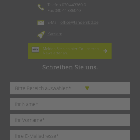
Telefon 030 443360-0
Fax 030 44 336040
E-Mail:
office@tandembtl.de
Karriere
Melden Sie sich hier für unseren
Newsletter
an.
Schreiben Sie uns.