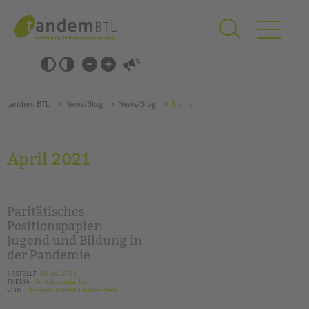
Zum
Navigation
Inhalt
überspringen
springen
Navigation
Barrierefrei-
überspringen
Einstellungen
überspringen
ANGEBOTE
tandem BTL
News/Blog
News/Blog
Archiv
KITA & FRÜHE HILFEN
SCHULE & GANZTAG
April 2021
Grundschulen
Oberschulen
Förderzentren
Paritätisches
Kollegs
Positionspapier:
Jugend und Bildung in
EFöB
der Pandemie
Schulbezogene Sozialarbeit
Tagesgruppen
ERSTELLT
30.04.2021
THEMA
Schulsozialarbeit
VON
Barbara Brecht-Hadraschek
HILFEN ZUR ERZIEHUNG