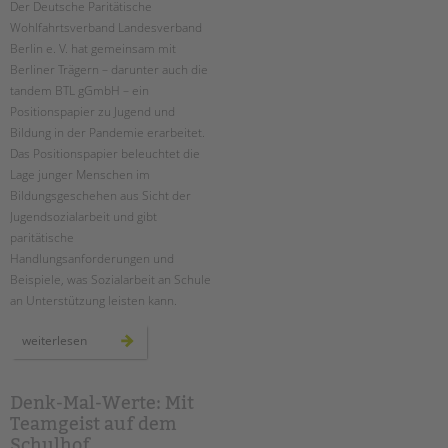
Suchen
Der Deutsche Paritätische
Wohlfahrtsverband Landesverband
EINGLIEDERUNGSHILFE
Berlin e. V. hat gemeinsam mit
Berliner Trägern – darunter auch die
BETREUTES WOHNEN
tandem BTL gGmbH – ein
Positionspapier zu Jugend und
TANDEM BTL AKADEMIE
Bildung in der Pandemie erarbeitet.
Das Positionspapier beleuchtet die
Zertfikatskurse
Lage junger Menschen im
Seminarkalender
Bildungsgeschehen aus Sicht der
Seminarräume
Jugendsozialarbeit und gibt
paritätische
STADTTEILARBEIT
Handlungsanforderungen und
Beispiele, was Sozialarbeit an Schule
PROFIL | LEITBILD
an Unterstützung leisten kann.
Bereiche im Überblick
paritätisches
weiterlesen
positionspapier:
Kinder- und Jugendschutz
jugend
und
Unsere Videos
bildung
in
Denk-Mal-Werte: Mit
Gesellschafter VdK
der
Teamgeist auf dem
pandemie
schoolcoach BTL
Schulhof