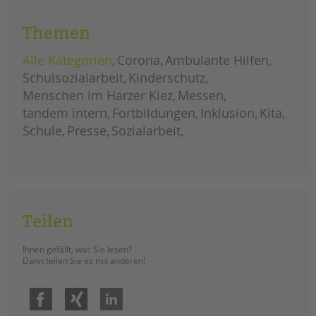
Die Wahl fiel auf den „Teamgeist“.
Themen
denk-
weiterlesen
mal-
werte:
mit
Alle Kategorien
Corona
Ambulante Hilfen
teamgeist
auf
Schulsozialarbeit
Kinderschutz
dem
schulhof
Menschen im Harzer Kiez
Messen
tandem intern
Fortbildungen
Inklusion
Kita
Schule
Presse
Sozialarbeit
Teilen
Ihnen gefällt, was Sie lesen?
Dann teilen Sie es mit anderen!
Facebook
Xing
LinkedIn