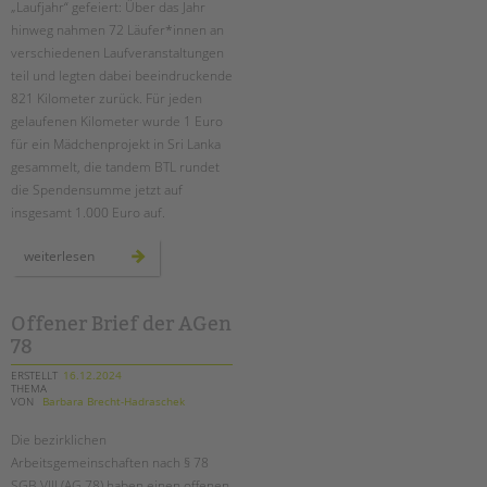
Suchen
„Laufjahr“ gefeiert: Über das Jahr
hinweg nahmen 72 Läufer*innen an
EINGLIEDERUNGSHILFE
verschiedenen Laufveranstaltungen
teil und legten dabei beeindruckende
BETREUTES WOHNEN
821 Kilometer zurück. Für jeden
gelaufenen Kilometer wurde 1 Euro
TANDEM BTL AKADEMIE
für ein Mädchenprojekt in Sri Lanka
gesammelt, die tandem BTL rundet
Zertfikatskurse
die Spendensumme jetzt auf
Seminarkalender
insgesamt 1.000 Euro auf.
Seminarräume
unser
weiterlesen
laufjahr
STADTTEILARBEIT
–
mit
sportlichem
teamgeist
Offener Brief der AGen
PROFIL | LEITBILD
durch
78
berlin
Bereiche im Überblick
ERSTELLT
16.12.2024
Kinder- und Jugendschutz
THEMA
VON
Barbara Brecht-Hadraschek
Unsere Videos
Gesellschafter VdK
Die bezirklichen
Arbeitsgemeinschaften nach § 78
schoolcoach BTL
SGB VIII (AG 78) haben einen offenen