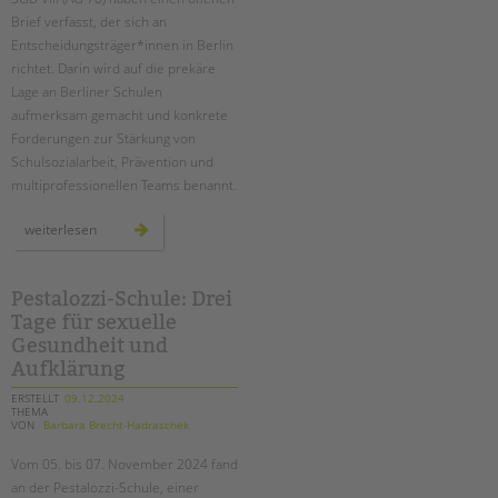
tandem international
Brief verfasst, der sich an
KARRIERE
Entscheidungsträger*innen in Berlin
richtet. Darin wird auf die prekäre
Stellenangebote
Lage an Berliner Schulen
tandem als Arbeitgeberin
aufmerksam gemacht und konkrete
Forderungen zur Stärkung von
NEWS/BLOG
Schulsozialarbeit, Prävention und
multiprofessionellen Teams benannt.
unkuerzbar
Briefe an Kai
offener
weiterlesen
brief
der
agen
PRESSE
78
Pestalozzi-Schule: Drei
Tage für sexuelle
Magazin
KONTAKT
Gesundheit und
Aufklärung
Impressum
ERSTELLT
09.12.2024
Datenschutz
THEMA
VON
Barbara Brecht-Hadraschek
Hinweisgebersystem
Intranet
Vom 05. bis 07. November 2024 fand
an der Pestalozzi-Schule, einer