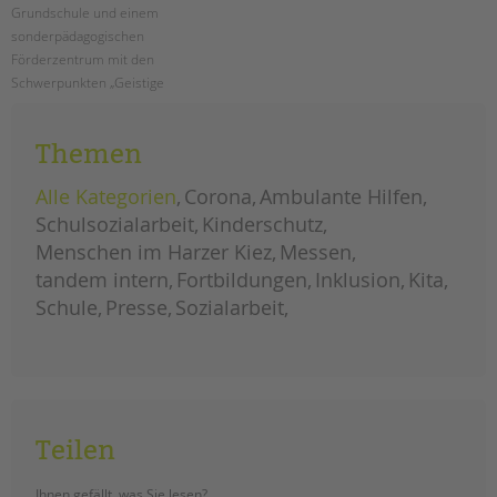
Grundschule und einem
sonderpädagogischen
Förderzentrum mit den
Schwerpunkten „Geistige
Entwicklung“ und „Lernen“, das
interaktive Präventionsprojekt
Themen
„LIEBESLEBEN“ statt.
Alle Kategorien
Corona
Ambulante Hilfen
pestalozzi-
weiterlesen
schule:
Schulsozialarbeit
Kinderschutz
drei
tage
Menschen im Harzer Kiez
Messen
für
sexuelle
tandem intern
gesundheit
Fortbildungen
Inklusion
Kita
und
aufklärung
Schule
Presse
Sozialarbeit
Teilen
Ihnen gefällt, was Sie lesen?