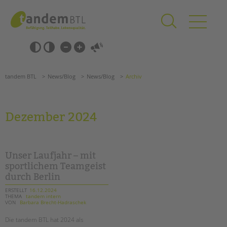
Zum
Navigation
Inhalt
überspringen
springen
Navigation
Barrierefrei-
überspringen
Einstellungen
überspringen
ANGEBOTE
tandem BTL
News/Blog
News/Blog
Archiv
KITA & FRÜHE HILFEN
SCHULE & GANZTAG
Dezember 2024
Grundschulen
Oberschulen
Förderzentren
Unser Laufjahr – mit
Kollegs
sportlichem Teamgeist
durch Berlin
EFöB
Schulbezogene Sozialarbeit
ERSTELLT
16.12.2024
THEMA
tandem intern
Tagesgruppen
VON
Barbara Brecht-Hadraschek
HILFEN ZUR ERZIEHUNG
Die tandem BTL hat 2024 als