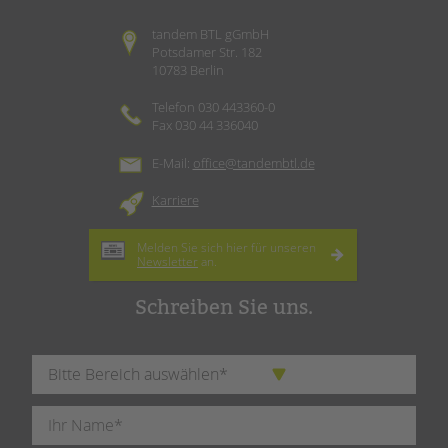
tandem BTL gGmbH
Potsdamer Str. 182
10783 Berlin
Telefon 030 443360-0
Fax 030 44 336040
E-Mail:
office@tandembtl.de
Karriere
Melden Sie sich hier für unseren
Newsletter
an.
Schreiben Sie uns.