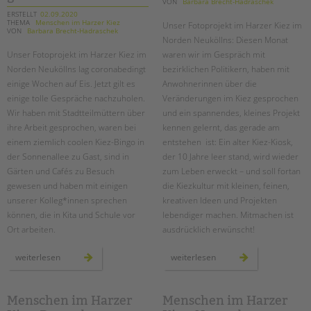
VON
Barbara Brecht-Hadraschek
Suchen
ERSTELLT
02.09.2020
EINGLIEDERUNGSHILFE
THEMA
Menschen im Harzer Kiez
Unser Fotoprojekt im Harzer Kiez im
VON
Barbara Brecht-Hadraschek
Norden Neuköllns: Diesen Monat
BETREUTES WOHNEN
Unser Fotoprojekt im Harzer Kiez im
waren wir im Gespräch mit
Norden Neuköllns lag coronabedingt
bezirklichen Politikern, haben mit
einige Wochen auf Eis. Jetzt gilt es
Anwohnerinnen über die
TANDEM BTL AKADEMIE
einige tolle Gespräche nachzuholen.
Veränderungen im Kiez gesprochen
Zertfikatskurse
Wir haben mit Stadtteilmüttern über
und ein spannendes, kleines Projekt
ihre Arbeit gesprochen, waren bei
kennen gelernt, das gerade am
Seminarkalender
einem ziemlich coolen Kiez-Bingo in
entstehen ist: Ein alter Kiez-Kiosk,
Seminarräume
der Sonnenallee zu Gast, sind in
der 10 Jahre leer stand, wird wieder
Gärten und Cafés zu Besuch
zum Leben erweckt – und soll fortan
STADTTEILARBEIT
gewesen und haben mit einigen
die Kiezkultur mit kleinen, feinen,
unserer Kolleg*innen sprechen
kreativen Ideen und Projekten
PROFIL | LEITBILD
können, die in Kita und Schule vor
lebendiger machen. Mitmachen ist
Bereiche im Überblick
Ort arbeiten.
ausdrücklich erwünscht!
Kinder- und Jugendschutz
menschen
menschen
weiterlesen
weiterlesen
Unsere Videos
im
im
harzer
harzer
Gesellschafter VdK
kiez:
kiez:
unser
januar
schoolcoach BTL
fotoprojekt
Menschen im Harzer
Menschen im Harzer
im