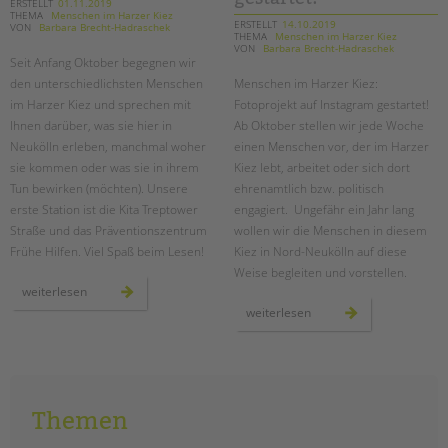
ERSTELLT
01.11.2019
THEMA
Menschen im Harzer Kiez
ERSTELLT
14.10.2019
VON
Barbara Brecht-Hadraschek
THEMA
Menschen im Harzer Kiez
VON
Barbara Brecht-Hadraschek
Seit Anfang Oktober begegnen wir
den unterschiedlichsten Menschen
Menschen im Harzer Kiez:
im Harzer Kiez und sprechen mit
Fotoprojekt auf Instagram gestartet!
Ihnen darüber, was sie hier in
Ab Oktober stellen wir jede Woche
Neukölln erleben, manchmal woher
einen Menschen vor, der im Harzer
sie kommen oder was sie in ihrem
Kiez lebt, arbeitet oder sich dort
Tun bewirken (möchten). Unsere
ehrenamtlich bzw. politisch
erste Station ist die Kita Treptower
engagiert. Ungefähr ein Jahr lang
Straße und das Präventionszentrum
wollen wir die Menschen in diesem
Frühe Hilfen. Viel Spaß beim Lesen!
Kiez in Nord-Neukölln auf diese
Weise begleiten und vorstellen.
menschen
weiterlesen
im
menschen
weiterlesen
harzer
im
kiez:
harzer
oktober
kiez:
fotoprojekt
gestartet!
Themen