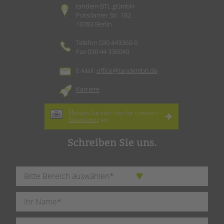
tandem BTL gGmbH
Potsdamer Str. 182
10783 Berlin
Telefon 030 443360-0
Fax 030 44 336040
E-Mail:
office@tandembtl.de
Karriere
Melden Sie sich hier für unseren
Newsletter
an.
Schreiben Sie uns.