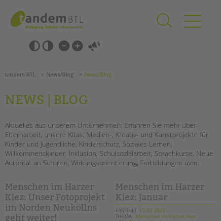
Zum
Navigation
Inhalt
überspringen
springen
Navigation
Barrierefrei-
überspringen
Einstellungen
überspringen
ANGEBOTE
tandem BTL
News/Blog
News/Blog
KITA & FRÜHE HILFEN
NEWS | BLOG
SCHULE & GANZTAG
Grundschulen
Aktuelles aus unserem Unternehmen: Erfahren Sie mehr über
Elternarbeit, unsere Kitas, Medien-, Kreativ- und Kunstprojekte für
Oberschulen
Kinder und Jugendliche, Kinderschutz, Soziales Lernen,
Förderzentren
Willkommenskinder, Inklusion, Schulsozialarbeit, Sprachkurse, Neue
Kollegs
Autorität an Schulen, Wirkungsorientierung, Fortbildungen uvm:
EFöB
Schulbezogene Sozialarbeit
Menschen im Harzer
Menschen im Harzer
Tagesgruppen
Kiez: Unser Fotoprojekt
Kiez: Januar
im Norden Neuköllns
ERSTELLT
13.02.2020
HILFEN ZUR ERZIEHUNG
THEMA
Menschen im Harzer Kiez
geht weiter!