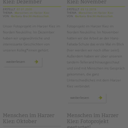
tandem international
Kiez: Dezember
Kiez: November
norden
neuköllns
geht
ERSTELLT
07.01.2020
ERSTELLT
03.12.2019
KARRIERE
weiter!
THEMA
Menschen im Harzer Kiez
THEMA
Menschen im Harzer Kiez
VON
Barbara Brecht-Hadraschek
VON
Barbara Brecht-Hadraschek
Stellenangebote
Unser Fotoprojekt im Harzer Kiez im
Fotoprojekt im Harzer Kiez im
tandem als Arbeitgeberin
Norden Neuköllns: Im Dezember
Norden Neuköllns: Im November
NEWS/BLOG
haben wir ungewöhnliche und
hatten wir die Arbeit an der Hans-
interessante Geschichten von
Fallada-Schule das erste Mal im Blick
unkuerzbar
unseren Kolleg*innen gehört.
(hier werden wir noch öfter sein!).
Briefe an Kai
Außerdem haben wir über unseren
menschen
weiterlesen
tandem-Tellerand hinausgeschaut
im
harzer
und sind mit Menschen ins Gespräch
PRESSE
kiez:
gekommen, die ganz
dezember
Unterschiedliches mit dem Harzer
Magazin
Kiez verbindet.
KONTAKT
Impressum
menschen
weiterlesen
im
Datenschutz
harzer
kiez:
november
Hinweisgebersystem
Menschen im Harzer
Menschen im Harzer
Intranet
Kiez: Oktober
Kiez: Fotoprojekt
gestartet!