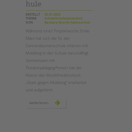
hule
STADTTEILARBEIT
ERSTELLT
05.07.2023
THEMA
SchuleSchulsozialarbeit
VON
Barbara Brecht-Hadraschek
Während einer Projektwoche Ende
März hat sich die 5c der
Sonnenblumenschule intensiv mit
Mobbing in der Schule beschäftigt.
Gemeinsam mit
Theaterpädagog*innen hat die
Klasse das Musiktheaterstück
„Stark gegen Mobbing“ erarbeitet
und aufgeführt.
mit
weiterlesen
theaterpädagogik
gegen
mobbing
an
der
sonnenblumenschule