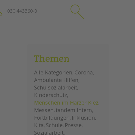
030 443360-0
schließen
KONTAKT
Themen
Suchen
e
Impressum
Alle Kategorien
Corona
itgeberin
Datenschutz
Ambulante Hilfen
Hinweisgebersystem
Schulsozialarbeit
Intranet
Kinderschutz
Menschen im Harzer Kiez
Messen
tandem intern
Fortbildungen
Inklusion
Kita
Schule
Presse
Sozialarbeit