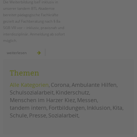
Die Weiterbildung IseF inklusiv in
unserer tandem BTL Akademie
EINGLIEDERUNGSHILFE
bereitet pädagogische Fachkräfte
gezielt auf Fachberatung nach § 8a
BETREUTES WOHNEN
SGB VIII vor – inklusiv, praxisnah und
interdisziplinär. Anmeldung ab sofort
TANDEM BTL AKADEMIE
möglich.
Zertfikatskurse
sicher
weiterlesen
handeln
Seminarkalender
im
kinderschutz:
Seminarräume
weiterbildung
isef
Themen
inklusiv
STADTTEILARBEIT
Alle Kategorien
Corona
Ambulante Hilfen
PROFIL | LEITBILD
Schulsozialarbeit
Kinderschutz
Menschen im Harzer Kiez
Messen
Bereiche im Überblick
tandem intern
Fortbildungen
Inklusion
Kita
Kinder- und Jugendschutz
Schule
Presse
Sozialarbeit
Unsere Videos
Gesellschafter VdK
schoolcoach BTL