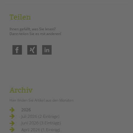
tandem international
KARRIERE
Teilen
Stellenangebote
tandem als Arbeitgeberin
Ihnen gefällt, was Sie lesen?
Dann teilen Sie es mit anderen!
NEWS/BLOG
Facebook
Xing
LinkedIn
unkuerzbar
Briefe an Kai
PRESSE
Magazin
Archiv
KONTAKT
Hier finden Sie Artikel aus den Monaten
Impressum
Datenschutz
2026
Hinweisgebersystem
Juli 2026 (2 Einträge)
Juni 2026 (3 Einträge)
Intranet
April 2026 (1 Eintrag)