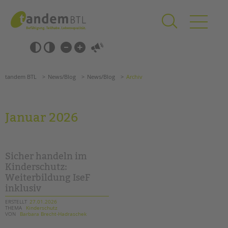
Zum
Navigation
Inhalt
überspringen
springen
Navigation
Barrierefrei-
überspringen
Einstellungen
überspringen
ANGEBOTE
tandem BTL
News/Blog
News/Blog
Archiv
KITA & FRÜHE HILFEN
SCHULE & GANZTAG
Januar 2026
Grundschulen
Oberschulen
Förderzentren
Sicher handeln im
Kollegs
Kinderschutz:
Weiterbildung IseF
EFöB
inklusiv
Schulbezogene Sozialarbeit
Tagesgruppen
ERSTELLT
27.01.2026
THEMA
Kinderschutz
VON
Barbara Brecht-Hadraschek
Suchen
HILFEN ZUR ERZIEHUNG