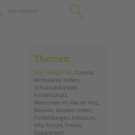
030 443360-0
schließen
KONTAKT
Themen
Suchen
e
Impressum
Alle Kategorien
Corona
itgeberin
Datenschutz
Ambulante Hilfen
Hinweisgebersystem
Schulsozialarbeit
Intranet
Kinderschutz
Menschen im Harzer Kiez
Messen
tandem intern
Fortbildungen
Inklusion
Kita
Schule
Presse
Sozialarbeit