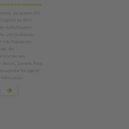
Magazin
rbara Brecht-Hadraschek
 feierte die tandem BTL
0 Gästen ihr 30+1-
der Kulturbrauerei.
he und Grußworte
e VdK-Präsidentin
ele, der
rsitzende des
n Berlins, Dominik Peter
atssekretär für Jugend
 Falko Liecke.
die
n
tandem
btl
feierte
mit
rund
400
gästen
ihr
jubiläum