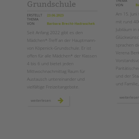
THEMA
Grundschule
VON
Ba
STADTTEILARBEIT
Am 15. Juni
ERSTELLT
23.06.2023
THEMA
mit rund 40
VON
Barbara Brecht-Hadraschek
Jubiläum in 
Seit Anfang 2022 gibt es den
Glückwünsc
Mädchen*-Treff an der Hauptmann-
sprachen di
von Köpenick-Grundschule. Er ist
Verena Bent
offen für alle Mädchen* der Klassen
Vorstandsvo
4 bis 6 und bietet jeden
Paritätische
Mittwochnachmittag Raum für
und der Sta
Austausch untereinander und
und Familie,
vielfältige Freizeitangebote.
weiterlese
zu
weiterlesen
besuch
im
mädchen*-
treff
an
der
hauptmann-
von
köpenick-
grundschule