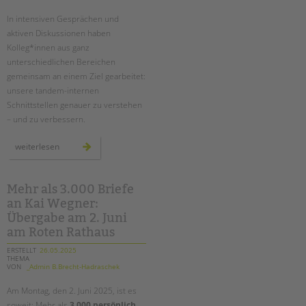
Suchen
In intensiven Gesprächen und
EINGLIEDERUNGSHILFE
aktiven Diskussionen haben
Kolleg*innen aus ganz
BETREUTES WOHNEN
unterschiedlichen Bereichen
gemeinsam an einem Ziel gearbeitet:
TANDEM BTL AKADEMIE
unsere tandem-internen
Schnittstellen genauer zu verstehen
Zertfikatskurse
– und zu verbessern.
Seminarkalender
Seminarräume
schnittstellengespräche:
weiterlesen
bereichsübergreifender
austausch
auf
STADTTEILARBEIT
augenhöhe
Mehr als 3.000 Briefe
an Kai Wegner:
PROFIL | LEITBILD
Übergabe am 2. Juni
Bereiche im Überblick
am Roten Rathaus
Kinder- und Jugendschutz
ERSTELLT
26.05.2025
Unsere Videos
THEMA
VON
_Admin B.Brecht-Hadraschek
Gesellschafter VdK
Am Montag, den 2. Juni 2025, ist es
schoolcoach BTL
soweit: Mehr als
3.000 persönlich