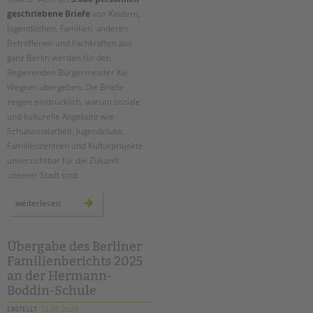
tandem international
geschriebene Briefe
von Kindern,
KARRIERE
Jugendlichen, Familien, anderen
Betroffenen und Fachkräften aus
Stellenangebote
ganz Berlin werden für den
tandem als Arbeitgeberin
Regierenden Bürgermeister Kai
Wegner übergeben. Die Briefe
NEWS/BLOG
zeigen eindrücklich, warum soziale
und kulturelle Angebote wie
unkuerzbar
Schulsozialarbeit, Jugendclubs,
Briefe an Kai
Familienzentren und Kulturprojekte
unverzichtbar für die Zukunft
PRESSE
unserer Stadt sind.
Magazin
mehr
weiterlesen
als
KONTAKT
3.000
briefe
an
Impressum
kai
Übergabe des Berliner
wegner:
Datenschutz
Familienberichts 2025
übergabe
am
Hinweisgebersystem
an der Hermann-
2.
juni
Boddin-Schule
Intranet
am
roten
ERSTELLT
12.05.2025
rathaus