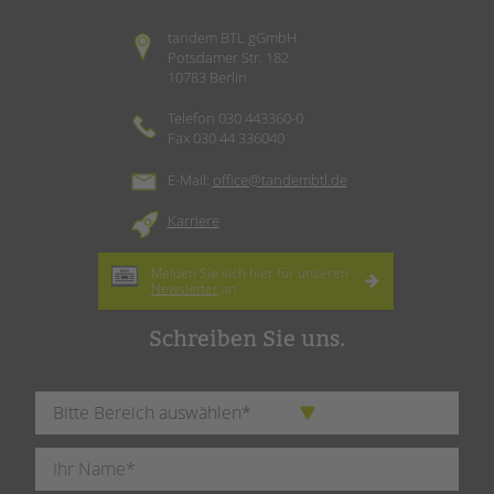
tandem BTL gGmbH
Potsdamer Str. 182
10783 Berlin
Telefon 030 443360-0
Fax 030 44 336040
E-Mail:
office@tandembtl.de
Karriere
Melden Sie sich hier für unseren
Newsletter
an.
Schreiben Sie uns.