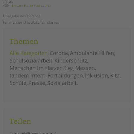
THEMA
VON
Barbara Brecht-Hadraschek
Übergabe des Berliner
Familienberichts 2025: Ein starkes
Signal für Familien – und für unser
Familienzentrum an der Hermann-
Themen
Boddin
-Schule
Alle Kategorien
Corona
Ambulante Hilfen
übergabe
weiterlesen
des
Schulsozialarbeit
Kinderschutz
berliner
familienberichts
Menschen im Harzer Kiez
Messen
2025
an
tandem intern
der
Fortbildungen
Inklusion
Kita
hermann-
boddin-
Schule
Presse
Sozialarbeit
schule
Teilen
Ihnen gefällt, was Sie lesen?