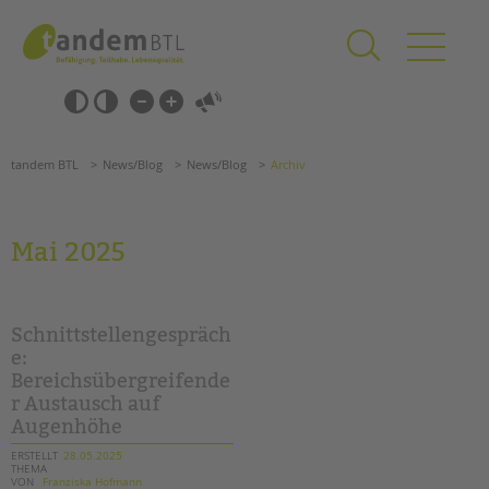
Zum
Navigation
Inhalt
überspringen
springen
Navigation
Barrierefrei-
überspringen
Einstellungen
überspringen
ANGEBOTE
tandem BTL
News/Blog
News/Blog
Archiv
KITA & FRÜHE HILFEN
SCHULE & GANZTAG
Mai 2025
Grundschulen
Oberschulen
Förderzentren
Schnittstellengespräch
Kollegs
e:
Bereichsübergreifende
EFöB
r Austausch auf
Schulbezogene Sozialarbeit
Augenhöhe
Tagesgruppen
ERSTELLT
28.05.2025
THEMA
HILFEN ZUR ERZIEHUNG
VON
Franziska Hofmann