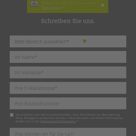
Melden Sie sich hier für unseren
Newsletter
an.
Schreiben Sie uns.
Pflichtfeld
Sie erklären sich damit einverstanden, dass Ihre Daten zur Bearbeitung
Ihres Anliegens verwendet werden. Informationen und Widerrufshinweise
finden Sie in der
Datenschutzinformation
.
*