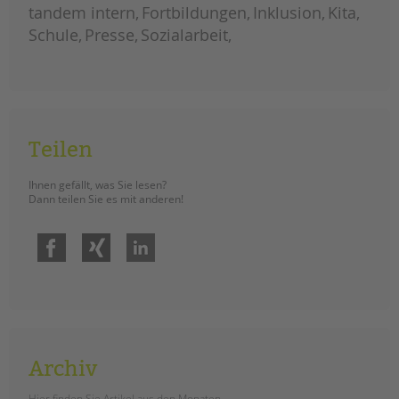
tandem intern
Fortbildungen
Inklusion
Kita
Schule
Presse
Sozialarbeit
Teilen
Ihnen gefällt, was Sie lesen?
Dann teilen Sie es mit anderen!
Facebook
Xing
LinkedIn
Archiv
Hier finden Sie Artikel aus den Monaten