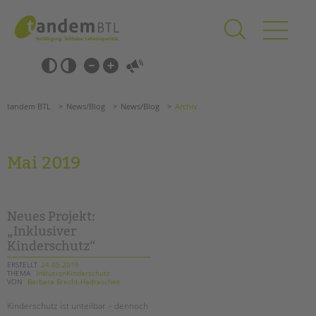
Zum
Navigation
Inhalt
überspringen
springen
Navigation
Barrierefrei-
überspringen
Einstellungen
überspringen
ANGEBOTE
tandem BTL
News/Blog
News/Blog
Archiv
KITA & FRÜHE HILFEN
SCHULE & GANZTAG
Mai 2019
Grundschulen
Oberschulen
Förderzentren
Neues Projekt:
Kollegs
„Inklusiver
Kinderschutz“
EFöB
Schulbezogene Sozialarbeit
ERSTELLT
24.05.2019
THEMA
InklusionKinderschutz
Tagesgruppen
VON
Barbara Brecht-Hadraschek
HILFEN ZUR ERZIEHUNG
Kinderschutz ist unteilbar – dennoch