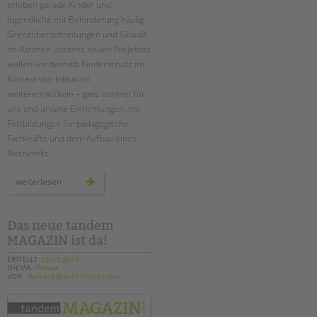
erleben gerade Kinder und
Suchen
Jugendliche mit Behinderung häufig
EINGLIEDERUNGSHILFE
Grenzüberschreitungen und Gewalt.
Im Rahmen unseres neuen Projektes
BETREUTES WOHNEN
wollen wir deshalb Kinderschutz im
Kontext von Inklusion
TANDEM BTL AKADEMIE
weiterentwickeln – ganz konkret für
uns und unsere Einrichtungen, mit
Zertfikatskurse
Fortbildungen für pädagogische
Seminarkalender
Fachkräfte und dem Aufbau eines
Seminarräume
Netzwerks.
STADTTEILARBEIT
neues
weiterlesen
projekt:
„inklusiver
kinderschutz“
PROFIL | LEITBILD
Das neue tandem
Bereiche im Überblick
MAGAZIN ist da!
Kinder- und Jugendschutz
ERSTELLT
15.05.2019
Unsere Videos
THEMA
Presse
VON
Barbara Brecht-Hadraschek
Gesellschafter VdK
schoolcoach BTL