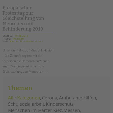
magazin
ist
da!
Europäischer
Protesttag zur
Gleichstellung von
Menschen mit
Behinderung 2019
ERSTELLT
10.05.2019
THEMA
Inklusion
VON
Barbara Brecht-Hadraschek
Unter dem Motto „#MissionInklusion
– Die Zukunft beginnt mit dir“
forderten die Demonstrant*innen
am 5. Mai die gesellschaftliche
Gleichstellung von Menschen mit
Behinderung.
Themen
europäischer
weiterlesen
protesttag
zur
gleichstellung
Alle Kategorien
Corona
Ambulante Hilfen
von
menschen
Schulsozialarbeit
Kinderschutz
mit
behinderung
Menschen im Harzer Kiez
Messen
2019