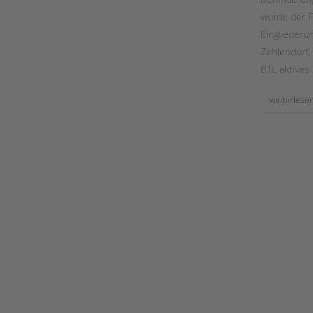
wurde der F
Eingliederun
Zehlendorf,
BTL aktives 
weiterlese