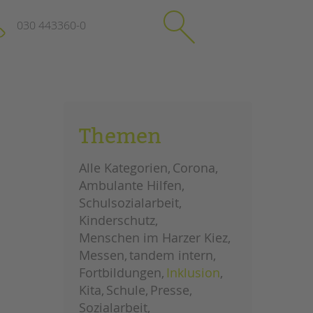
030 443360-0
schließen
KONTAKT
Themen
Suchen
e
Impressum
Alle Kategorien
Corona
itgeberin
Datenschutz
Ambulante Hilfen
Hinweisgebersystem
Schulsozialarbeit
Intranet
Kinderschutz
Menschen im Harzer Kiez
Messen
tandem intern
Fortbildungen
Inklusion
Kita
Schule
Presse
Sozialarbeit