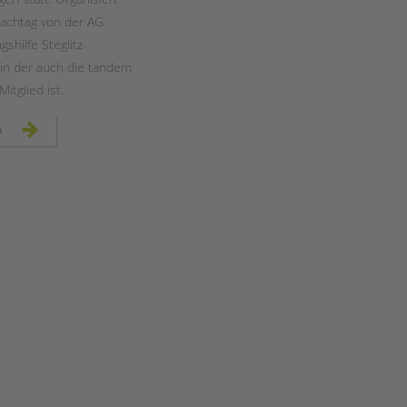
achtag von der AG
gshilfe Steglitz-
 in der auch die tandem
Mitglied ist.
fachtag
n
zur
pädagogischen
qualität
in
der
ambulanten
einzelfallhilfe
–
ein
bericht