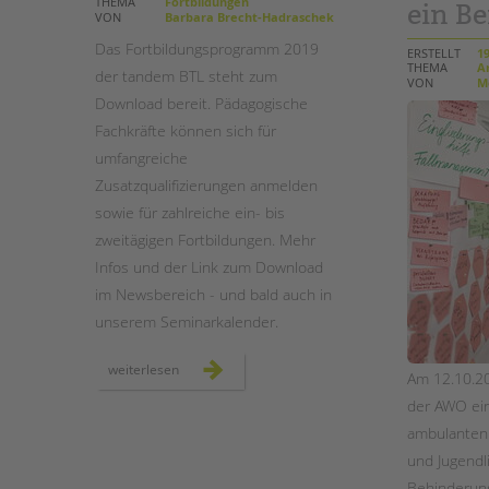
THEMA
Fortbildungen
ein Be
VON
Barbara Brecht-Hadraschek
STADTTEILARBEIT
Das Fortbildungsprogramm 2019
ERSTELLT
19
THEMA
Am
der tandem BTL steht zum
VON
Me
Download bereit. Pädagogische
Fachkräfte können sich für
umfangreiche
Zusatzqualifizierungen anmelden
sowie für zahlreiche ein- bis
zweitägigen Fortbildungen. Mehr
Infos und der Link zum Download
im Newsbereich - und bald auch in
unserem Seminarkalender.
fort-
weiterlesen
Am 12.10.2
und
weiterbildungen
der AWO ein
2019
-
ambulanten
programm
erschienen
und Jugendl
Behinderung