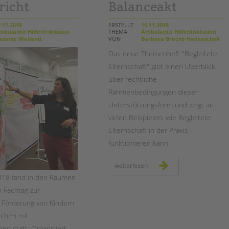
Magazin
richt
Balanceakt
.11.2018
ERSTELLT
15.11.2018
bulante HilfenInklusion
THEMA
Ambulante HilfenInklusion
lanie Weiland
VON
Barbara Brecht-Hadraschek
Das neue Themenheft "Begleitete
Elternschaft" gibt einen Überblick
über rechtliche
Rahmenbedingungen dieser
Unterstützungsform und zeigt an
vielen Beispielen, wie Begleitete
Elternschaft in der Praxis
funktionieren kann.
themenheft:
weiterlesen
begleitete
018 fand in den Räumen
elternschaft
–
 Fachtag zur
kombinierte
hilfen
als
 Förderung von Kindern
balanceakt
ichen mit
en statt. Organisiert