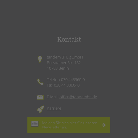
Kontakt
tandem BTL gGmbH
Potsdamer Str. 182
10783 Berlin
Telefon 030 443360-0
Fax 030 44 336040
E-Mail:
office@tandembtl.de
Karriere
Melden Sie sich hier für unseren
Newsletter
an.