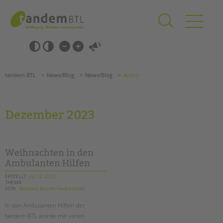
Zum
Navigation
Inhalt
überspringen
springen
Navigation
Barrierefrei-
überspringen
Einstellungen
überspringen
ANGEBOTE
tandem BTL
News/Blog
News/Blog
Archiv
KITA & FRÜHE HILFEN
SCHULE & GANZTAG
Dezember 2023
Grundschulen
Oberschulen
Förderzentren
Weihnachten in den
Kollegs
Ambulanten Hilfen
EFöB
ERSTELLT
22.12.2023
THEMA
Schulbezogene Sozialarbeit
VON
Barbara Brecht-Hadraschek
Tagesgruppen
In den Ambulanten Hilfen der
HILFEN ZUR ERZIEHUNG
tandem BTL wurde mit vielen
Suchen