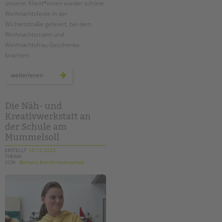
unserer Klient*innen wieder schöne
Weihnachtsfeste in der
EINGLIEDERUNGSHILFE
Wichertstraße gefeiert, bei dem
Weihnachtsmann und
BETREUTES WOHNEN
Weihnachtsfrau Geschenke
brachten.
TANDEM BTL AKADEMIE
weihnachten
weiterlesen
Zertfikatskurse
in
den
Seminarkalender
ambulanten
hilfen
Seminarräume
Die Näh- und
Kreativwerkstatt an
STADTTEILARBEIT
der Schule am
Mummelsoll
PROFIL | LEITBILD
ERSTELLT
15.12.2023
THEMA
Bereiche im Überblick
VON
Barbara Brecht-Hadraschek
Kinder- und Jugendschutz
Unsere Videos
Gesellschafter VdK
schoolcoach BTL