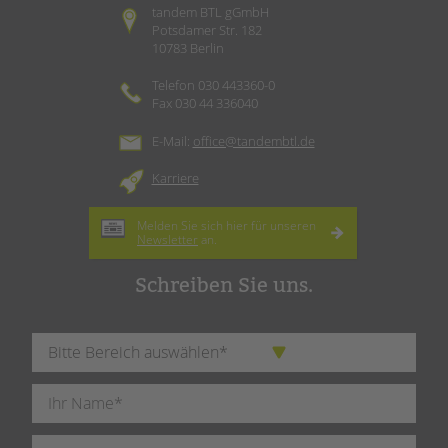
tandem BTL gGmbH
Potsdamer Str. 182
10783 Berlin
Telefon 030 443360-0
Fax 030 44 336040
E-Mail:
office@tandembtl.de
Karriere
Melden Sie sich hier für unseren
Newsletter
an.
Schreiben Sie uns.