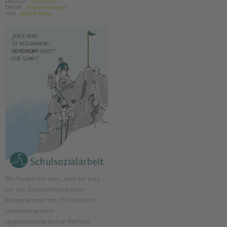
tandem international
ERSTELLT
10.09.2021
THEMA
Schulsozialarbeit
VON
Sasche Mase
KARRIERE
Stellenangebote
tandem als Arbeitgeberin
NEWS/BLOG
unkuerzbar
Briefe an Kai
PRESSE
Magazin
KONTAKT
Impressum
Wir freuen uns sehr, dass wir kurz
Datenschutz
vor den Sommerferien neue
Hinweisgebersystem
Kooperationen mit 26 Schulen im
Intranet
Landesprogramm
„Jugendsozialarbeit an Berliner