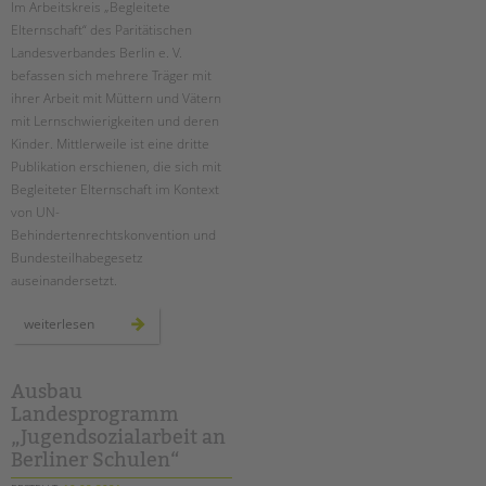
Suchen
Im Arbeitskreis „Begleitete
Elternschaft“ des Paritätischen
EINGLIEDERUNGSHILFE
Landesverbandes Berlin e. V.
befassen sich mehrere Träger mit
BETREUTES WOHNEN
ihrer Arbeit mit Müttern und Vätern
mit Lernschwierigkeiten und deren
TANDEM BTL AKADEMIE
Kinder. Mittlerweile ist eine dritte
Publikation erschienen, die sich mit
Zertfikatskurse
Begleiteter Elternschaft im Kontext
Seminarkalender
von UN-
Seminarräume
Behindertenrechtskonvention und
Bundesteilhabegesetz
STADTTEILARBEIT
auseinandersetzt.
PROFIL | LEITBILD
neue
weiterlesen
handreichung
aus
Bereiche im Überblick
dem
arbeitskreis
Kinder- und Jugendschutz
„begleitete
Ausbau
elternschaft“
Unsere Videos
Landesprogramm
„Jugendsozialarbeit an
Gesellschafter VdK
Berliner Schulen“
schoolcoach BTL