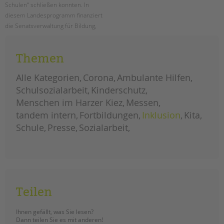
Schulen“ schließen konnten. In
diesem Landesprogramm finanziert
die Senatsverwaltung für Bildung,
Jugend und Familie Schulsozialarbeit
an den Berliner Schulen.
Themen
ausbau
weiterlesen
landesprogramm
Alle Kategorien
Corona
Ambulante Hilfen
„jugendsozialarbeit
an
Schulsozialarbeit
Kinderschutz
berliner
schulen“
Menschen im Harzer Kiez
Messen
tandem intern
Fortbildungen
Inklusion
Kita
Schule
Presse
Sozialarbeit
Teilen
Ihnen gefällt, was Sie lesen?
Dann teilen Sie es mit anderen!