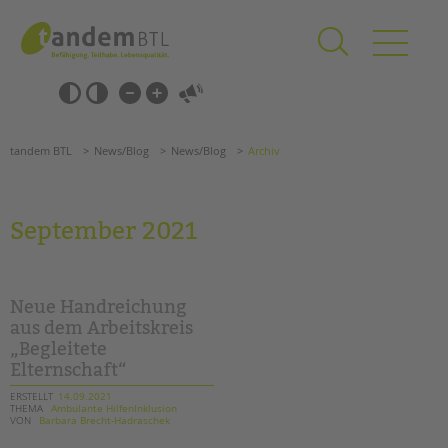
Zum
Navigation
Inhalt
überspringen
springen
Navigation
Barrierefrei-
überspringen
Einstellungen
überspringen
ANGEBOTE
tandem BTL
News/Blog
News/Blog
Archiv
KITA & FRÜHE HILFEN
SCHULE & GANZTAG
September 2021
Grundschulen
Oberschulen
Förderzentren
Neue Handreichung
Kollegs
aus dem Arbeitskreis
„Begleitete
EFöB
Elternschaft“
Schulbezogene Sozialarbeit
Tagesgruppen
ERSTELLT
14.09.2021
THEMA
Ambulante HilfenInklusion
VON
Barbara Brecht-Hadraschek
HILFEN ZUR ERZIEHUNG