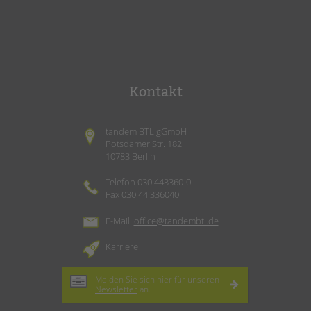
Kontakt
tandem BTL gGmbH
Potsdamer Str. 182
10783 Berlin
Telefon 030 443360-0
Fax 030 44 336040
E-Mail:
office@tandembtl.de
Karriere
Melden Sie sich hier für unseren
Newsletter
an.