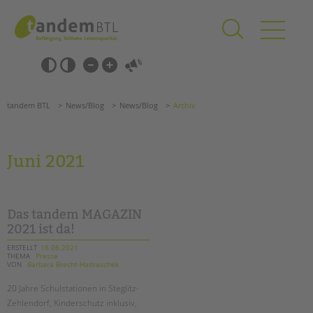
Zum
Navigation
Inhalt
überspringen
springen
Navigation
Barrierefrei-
überspringen
Einstellungen
überspringen
ANGEBOTE
tandem BTL
News/Blog
News/Blog
Archiv
KITA & FRÜHE HILFEN
SCHULE & GANZTAG
Juni 2021
Grundschulen
Oberschulen
Förderzentren
Das tandem MAGAZIN
Kollegs
2021 ist da!
EFöB
ERSTELLT
16.06.2021
THEMA
Presse
Schulbezogene Sozialarbeit
VON
Barbara Brecht-Hadraschek
Tagesgruppen
20 Jahre Schulstationen in Steglitz-
HILFEN ZUR ERZIEHUNG
Zehlendorf, Kinderschutz inklusiv,
Suchen