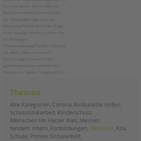
tandem international
Euro pro Monat. Der Paritätische
KARRIERE
Wohlfahrtsverband Berlin fordert,
die Hauptstadtzulage auch die
Stellenangebote
Mitarbeiter*innen der freien Träger
tandem als Arbeitgeberin
in der sozialen Arbeit zu zahlen. Bei
der Kampagne
NEWS/BLOG
#HauptstadtzulageFürAlle" sind auch
wir dabei, haben in unseren
unkuerzbar
Einrichtungen Unterschriften
Briefe an Kai
gesammelt und uns jetzt auf den
Kanälen von Twitter, Instagram & Co
PRESSE
zu Wort gemeldet.
Magazin
Themen
hauptstadtzulage
weiterlesen
für
KONTAKT
alle
Alle Kategorien
Corona
Ambulante Hilfen
Impressum
Schulsozialarbeit
Kinderschutz
Datenschutz
Menschen im Harzer Kiez
Messen
Hinweisgebersystem
tandem intern
Fortbildungen
Inklusion
Kita
Intranet
Schule
Presse
Sozialarbeit