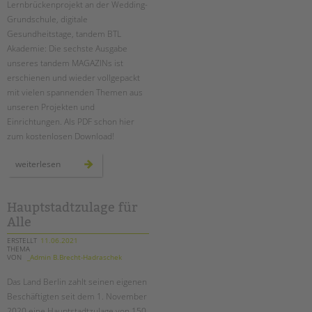
Lernbrückenprojekt an der Wedding-
Grundschule, digitale
EINGLIEDERUNGSHILFE
Gesundheitstage, tandem BTL
Akademie: Die sechste Ausgabe
BETREUTES WOHNEN
unseres tandem MAGAZINs ist
erschienen und wieder vollgepackt
TANDEM BTL AKADEMIE
mit vielen spannenden Themen aus
unseren Projekten und
Zertfikatskurse
Einrichtungen. Als PDF schon hier
Seminarkalender
zum kostenlosen Download!
Seminarräume
das
weiterlesen
tandem
STADTTEILARBEIT
magazin
2021
ist
da!
Hauptstadtzulage für
PROFIL | LEITBILD
Alle
Bereiche im Überblick
ERSTELLT
11.06.2021
Kinder- und Jugendschutz
THEMA
VON
_Admin B.Brecht-Hadraschek
Unsere Videos
Gesellschafter VdK
Das Land Berlin zahlt seinen eigenen
Beschäftigten seit dem 1. November
schoolcoach BTL
2020 eine Hauptstadtzulage von 150