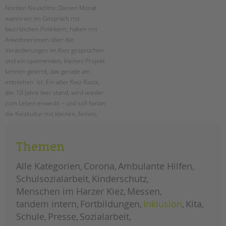
Norden Neuköllns: Diesen Monat
waren wir im Gespräch mit
bezirklichen Politikern, haben mit
Anwohnerinnen über die
Veränderungen im Kiez gesprochen
und ein spannendes, kleines Projekt
kennen gelernt, das gerade am
entstehen ist: Ein alter Kiez-Kiosk,
der 10 Jahre leer stand, wird wieder
zum Leben erweckt – und soll fortan
die Kiezkultur mit kleinen, feinen,
kreativen Ideen und Projekten
lebendiger machen. Mitmachen ist
Themen
ausdrücklich erwünscht!
Alle Kategorien
Corona
Ambulante Hilfen
menschen
weiterlesen
im
Schulsozialarbeit
Kinderschutz
harzer
kiez:
Menschen im Harzer Kiez
Messen
januar
tandem intern
Fortbildungen
Inklusion
Kita
Schule
Presse
Sozialarbeit