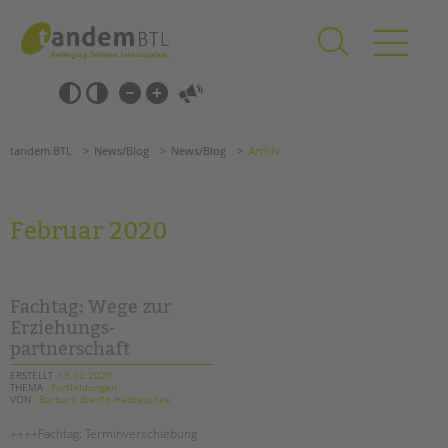
Zum
Navigation
Inhalt
überspringen
springen
Navigation
Barrierefrei-
überspringen
Einstellungen
überspringen
ANGEBOTE
tandem BTL
News/Blog
News/Blog
Archiv
KITA & FRÜHE HILFEN
SCHULE & GANZTAG
Februar 2020
Grundschulen
Oberschulen
Förderzentren
Fachtag: Wege zur
Kollegs
Erziehungs-
partnerschaft
EFöB
Schulbezogene Sozialarbeit
ERSTELLT
18.02.2020
THEMA
Fortbildungen
Tagesgruppen
VON
Barbara Brecht-Hadraschek
HILFEN ZUR ERZIEHUNG
++++Fachtag: Terminverschiebung