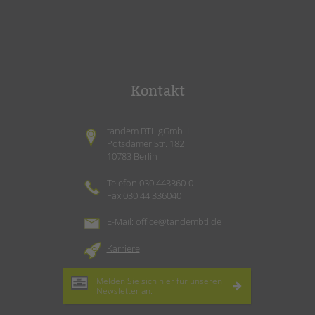
Kontakt
tandem BTL gGmbH
Potsdamer Str. 182
10783 Berlin
Telefon 030 443360-0
Fax 030 44 336040
E-Mail:
office@tandembtl.de
Karriere
Melden Sie sich hier für unseren
Newsletter
an.