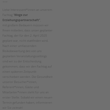
+++
Suchen
EINGLIEDERUNGSHILFE
Liebe Interessent*innen an unserem
Fachtag "
Wege zur
BETREUTES WOHNEN
Erziehungspartnerschaft"
,
mit großem Bedauern müssen wir
TANDEM BTL AKADEMIE
Ihnen mitteilen, dass unser geplanter
Fachtag, der für den 2. April 2020
Zertfikatskurse
geplant war, nicht stattfinden wird.
Seminarkalender
Nach einer umfassenden
Risikobewertung des von uns
Seminarräume
geplanten Veranstaltungssettings
sind wir zu der Entscheidung
STADTTEILARBEIT
gekommen, dass wir den Fachtag auf
einen späteren Zeitpunkt
PROFIL | LEITBILD
verschieben werden. Die Gesundheit
Bereiche im Überblick
unserer Besucher*innen,
Kinder- und Jugendschutz
Referent*innen, Gäste und
Mitarbeiter*innen steht für uns an
Unsere Videos
erster Stelle. Sobald wir einen neuen
Gesellschafter VdK
Termin gefunden haben, informieren
schoolcoach BTL
wir Sie zeitnah!