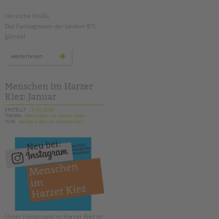
tandem international
Herzliche Grüße
KARRIERE
Das Fachtagsteam der tandem BTL
Stellenangebote
gGmbH
tandem als Arbeitgeberin
fachtag:
weiterlesen
wege
NEWS/BLOG
zur
erziehungs-
partnerschaft
unkuerzbar
Menschen im Harzer
Briefe an Kai
Kiez: Januar
ERSTELLT
13.02.2020
THEMA
Menschen im Harzer Kiez
PRESSE
VON
Barbara Brecht-Hadraschek
Magazin
KONTAKT
Impressum
Datenschutz
Hinweisgebersystem
Intranet
Unser Fotoprojekt im Harzer Kiez im