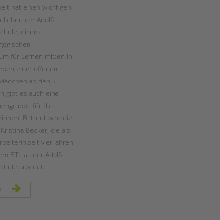
Magazin
it hat einen wichtigen
ulleben der Adolf-
chule, einem
gogischen
um für Lernen mitten in
eben einer offenen
 Mädchen ab den 7.
en gibt es auch eine
engruppe für die
rinnen. Betreut wird die
ristina Becker, die als
rbeiterin seit vier Jahren
dem BTL an der Adolf-
chule arbeitet.
mädchenarbeit
n
an
der
adolf-
reichwein-
schule