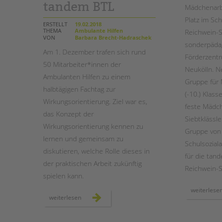
tandem BTL
Mädchenarbe
Platz im Sch
STADTTEILARBEIT
ERSTELLT
19.02.2018
THEMA
Ambulante Hilfen
Reichwein-S
VON
Barbara Brecht-Hadraschek
sonderpäda
Am 1. Dezember trafen sich rund
Förderzentr
50 Mitarbeiter*innen der
Neukölln. N
Ambulanten Hilfen zu einem
Gruppe für
halbtägigen Fachtag zur
(-10.) Klass
Wirkungsorientierung. Ziel war es,
feste Mädch
das Konzept der
Siebtklässle
Wirkungsorientierung kennen zu
Gruppe von K
lernen und gemeinsam zu
Schulsoziala
diskutieren, welche Rolle dieses in
für die tan
der praktischen Arbeit zukünftig
Reichwein-S
spielen kann.
weiterlese
wirkungsorientierung
weiterlesen
in
den
ambulanten
hilfen