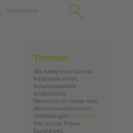
030 443360-0
schließen
KONTAKT
Themen
Suchen
e
Impressum
Alle Kategorien
Corona
itgeberin
Datenschutz
Ambulante Hilfen
Hinweisgebersystem
Schulsozialarbeit
Intranet
Kinderschutz
Menschen im Harzer Kiez
Messen
tandem intern
Fortbildungen
Inklusion
Kita
Schule
Presse
Sozialarbeit