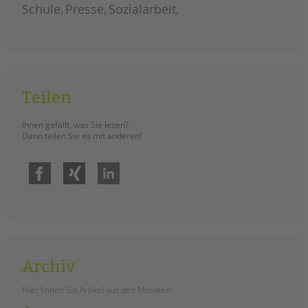
tandem international
Schule
Presse
Sozialarbeit
KARRIERE
Stellenangebote
tandem als Arbeitgeberin
NEWS/BLOG
Teilen
unkuerzbar
Ihnen gefällt, was Sie lesen?
Briefe an Kai
Dann teilen Sie es mit anderen!
Facebook
Xing
LinkedIn
PRESSE
Magazin
KONTAKT
Impressum
Datenschutz
Archiv
Hinweisgebersystem
Intranet
Hier finden Sie Artikel aus den Monaten