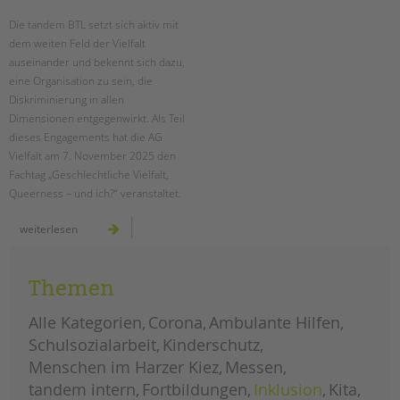
Die tandem BTL setzt sich aktiv mit
EINGLIEDERUNGSHILFE
dem weiten Feld der Vielfalt
auseinander und bekennt sich dazu,
BETREUTES WOHNEN
eine Organisation zu sein, die
Diskriminierung in allen
TANDEM BTL AKADEMIE
Dimensionen entgegenwirkt. Als Teil
dieses Engagements hat die AG
Zertfikatskurse
Vielfalt am 7. November 2025 den
Seminarkalender
Fachtag „Geschlechtliche Vielfalt,
Seminarräume
Queerness – und ich?“ veranstaltet.
STADTTEILARBEIT
vielfalt
weiterlesen
leben:
tandem
btl
PROFIL | LEITBILD
schärft
den
Themen
Bereiche im Überblick
blick
für
geschlechtliche
Kinder- und Jugendschutz
Alle Kategorien
Corona
Ambulante Hilfen
vielfalt
in
Unsere Videos
Schulsozialarbeit
Kinderschutz
schule
und
Gesellschafter VdK
Menschen im Harzer Kiez
Messen
jugendhilfe
schoolcoach BTL
tandem intern
Fortbildungen
Inklusion
Kita