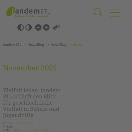
Zum
Navigation
Inhalt
überspringen
springen
Navigation
Barrierefrei-
überspringen
Einstellungen
überspringen
ANGEBOTE
tandem BTL
News/Blog
News/Blog
Archiv
KITA & FRÜHE HILFEN
SCHULE & GANZTAG
November 2025
Grundschulen
Oberschulen
Förderzentren
Vielfalt leben: tandem
Kollegs
BTL schärft den Blick
für geschlechtliche
EFöB
Vielfalt in Schule und
Schulbezogene Sozialarbeit
Jugendhilfe
Tagesgruppen
ERSTELLT
28.11.2025
THEMA
HILFEN ZUR ERZIEHUNG
Suchen
VON
Barbara Brecht-Hadraschek