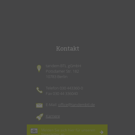
Kontakt
tandem BTL gGmbH
Potsdamer Str. 182
10783 Berlin
Telefon 030 443360-0
Fax 030 44 336040
E-Mail:
office@tandembtl.de
Karriere
Melden Sie sich hier für unseren
Newsletter
an.