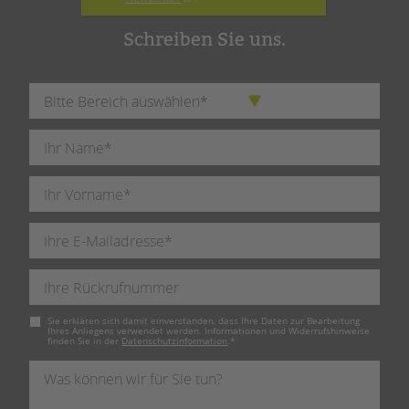
Schreiben Sie uns.
Pflichtfeld
Sie erklären sich damit einverstanden, dass Ihre Daten zur Bearbeitung
Ihres Anliegens verwendet werden. Informationen und Widerrufshinweise
finden Sie in der
Datenschutzinformation
.
*