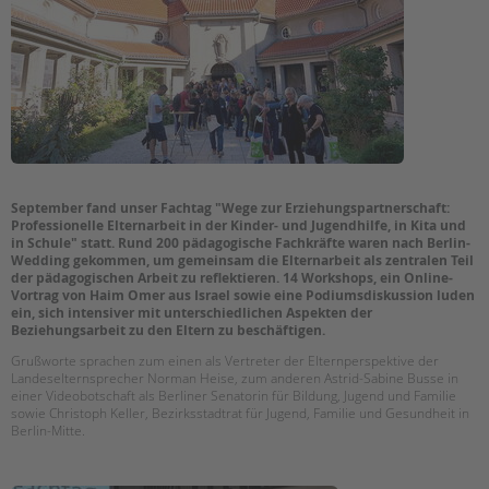
EINGLIEDERUNGSHILFE
BETREUTES WOHNEN
TANDEM BTL AKADEMIE
Suchen
Zertfikatskurse
Seminarkalender
September fand unser Fachtag "Wege zur Erziehungspartnerschaft:
Professionelle Elternarbeit in der Kinder- und Jugendhilfe, in Kita und
Seminarräume
in Schule" statt. Rund 200 pädagogische Fachkräfte waren nach Berlin-
Wedding gekommen, um gemeinsam die Elternarbeit als zentralen Teil
STADTTEILARBEIT
der pädagogischen Arbeit zu reflektieren. 14 Workshops, ein Online-
Vortrag von Haim Omer aus Israel sowie eine Podiumsdiskussion luden
ein, sich intensiver mit unterschiedlichen Aspekten der
PROFIL | LEITBILD
Beziehungsarbeit zu den Eltern zu beschäftigen.
Bereiche im Überblick
Grußworte sprachen zum einen als Vertreter der Elternperspektive der
Landeselternsprecher Norman Heise, zum anderen Astrid-Sabine Busse in
Kinder- und Jugendschutz
einer Videobotschaft als Berliner Senatorin für Bildung, Jugend und Familie
Unsere Videos
sowie Christoph Keller, Bezirksstadtrat für Jugend, Familie und Gesundheit in
Berlin-Mitte.
Gesellschafter VdK
schoolcoach BTL