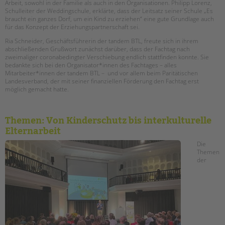
Arbeit, sowohl in der Familie als auch in den Organisationen. Philipp Lorenz,
Schulleiter der Weddingschule, erklärte, dass der Leitsatz seiner Schule „Es
braucht ein ganzes Dorf, um ein Kind zu erziehen“ eine gute Grundlage auch
für das Konzept der Erziehungspartnerschaft sei.
Ria Schneider, Geschäftsführerin der tandem BTL, freute sich in ihrem
abschließenden Grußwort zunächst darüber, dass der Fachtag nach
zweimaliger coronabedingter Verschiebung endlich stattfinden konnte. Sie
bedankte sich bei den Organisator*innen des Fachtages – alles
Mitarbeiter*innen der tandem BTL – und vor allem beim Paritätischen
Landesverband, der mit seiner finanziellen Förderung den Fachtag erst
möglich gemacht hatte.
Themen: Von Kinderschutz bis interkulturelle
Elternarbeit
Die
Themen
der