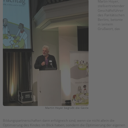
tandem international
Martin Hoyer,
stellvertretender
Geschäftsführer
KARRIERE
des Paritätischen
Berlins, betonte
Stellenangebote
in seinem
tandem als Arbeitgeberin
Grußwort, das
NEWS/BLOG
unkuerzbar
Briefe an Kai
PRESSE
Magazin
KONTAKT
Impressum
Datenschutz
Martin Hoyer begrüßt die Gäste
Hinweisgebersystem
Intranet
Bildungspartnerschaften dann erfolgreich sind, wenn sie nicht allein die
Optimierung des Kindes im Blick haben, sondern die Optimierung der eigenen