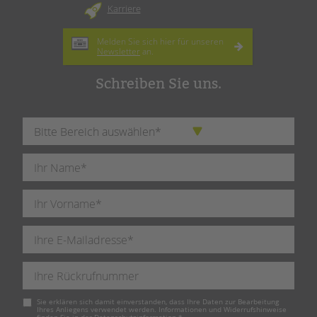
Karriere
Melden Sie sich hier für unseren
Newsletter
an.
Schreiben Sie uns.
Pflichtfeld
Sie erklären sich damit einverstanden, dass Ihre Daten zur Bearbeitung
Ihres Anliegens verwendet werden. Informationen und Widerrufshinweise