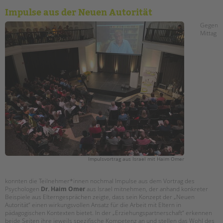
Impulse aus der Neuen Autorität
Gegen
Mittag
Impulsvortrag aus Israel mit Haim Omer
konnten die Teilnehmer*innen nochmal Impulse aus dem Vortrag des
Psychologen
Dr. Haim Omer
aus Israel mitnehmen, der anhand konkreter
Beispiele aus Elterngesprächen zeigte, dass sein Konzept der „Neuen
Autorität“ einen wirkungsvollen Ansatz für die Arbeit mit Eltern in
pädagogischen Kontexten bietet. In der „Erziehungspartnerschaft“ erkennen
beide Seiten ihre jeweils spezifische Kompetenz an und stellen das Wohl des