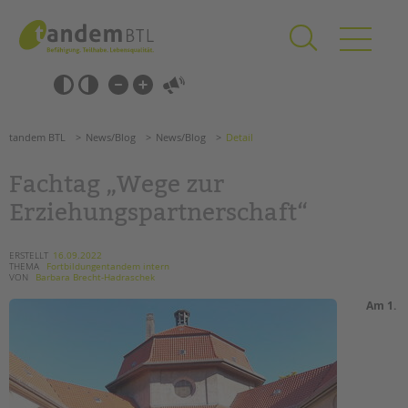
Zum
Navigation
Inhalt
überspringen
springen
Navigation
Barrierefrei-
überspringen
Einstellungen
überspringen
ANGEBOTE
tandem BTL
News/Blog
News/Blog
Detail
KITA & FRÜHE HILFEN
Fachtag „Wege zur
SCHULE & GANZTAG
Erziehungspartnerschaft“
Grundschulen
Oberschulen
ERSTELLT
16.09.2022
THEMA
Fortbildungentandem intern
Förderzentren
VON
Barbara Brecht-Hadraschek
Kollegs
Am 1.
EFöB
Schulbezogene Sozialarbeit
Tagesgruppen
HILFEN ZUR ERZIEHUNG