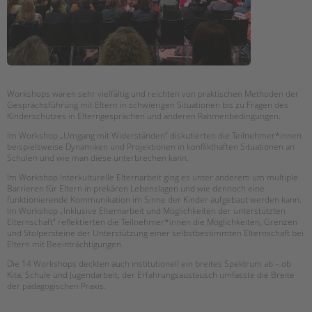
Workshops waren sehr vielfältig und reichten von praktischen Methoden der
Gesprächsführung mit Eltern in schwierigen Situationen bis zu Fragen des
Kinderschutzes in Elterngesprächen und anderen Rahmenbedingungen.
Im Workshop „Umgang mit Widerständen“ diskutierten die Teilnehmer*innen
beispielsweise Dynamiken und Projektionen in konflikthaften Situationen an
Schulen und wie man diese unterbrechen kann.
Im Workshop Interkulturelle Elternarbeit ging es unter anderem um multiple
Barrieren für Eltern in prekären Lebenslagen und wie dennoch eine
funktionierende Kommunikation im Sinne der Kinder aufgebaut werden kann.
Im Workshop „Inklusive Elternarbeit und Möglichkeiten der unterstützten
Elternschaft“ reflektierten die Teilnehmer*innen die Möglichkeiten, Grenzen
und Stolpersteine der Unterstützung einer selbstbestimmten Elternschaft bei
Eltern mit Beeinträchtigungen.
Die 14 Workshops deckten auch institutionell ein breites Spektrum ab – ob
Kita, Schule und Jugendarbeit, der Erfahrungsaustausch umfasste die Breite
der pädagogischen Praxis.