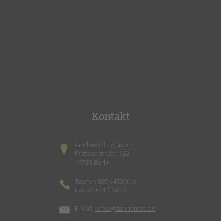
Kontakt
tandem BTL gGmbH
Potsdamer Str. 182
10783 Berlin
Telefon 030 443360-0
Fax 030 44 336040
E-Mail:
office@tandembtl.de