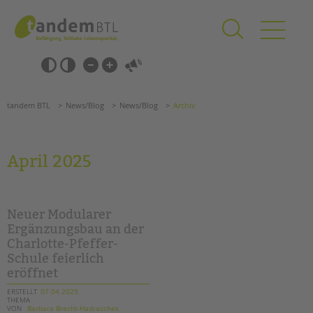
Zum
Navigation
Inhalt
überspringen
springen
Navigation
Barrierefrei-
überspringen
Einstellungen
überspringen
ANGEBOTE
tandem BTL
News/Blog
News/Blog
Archiv
KITA & FRÜHE HILFEN
SCHULE & GANZTAG
April 2025
Grundschulen
Oberschulen
Förderzentren
Neuer Modularer
Kollegs
Ergänzungsbau an der
Charlotte-Pfeffer-
EFöB
Schule feierlich
Schulbezogene Sozialarbeit
eröffnet
Tagesgruppen
ERSTELLT
07.04.2025
THEMA
HILFEN ZUR ERZIEHUNG
Suchen
VON
Barbara Brecht-Hadraschek