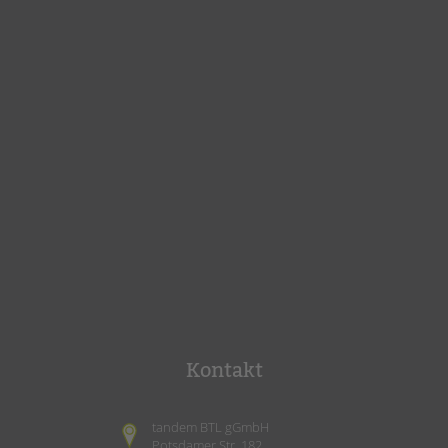
Kontakt
tandem BTL gGmbH
Potsdamer Str. 182