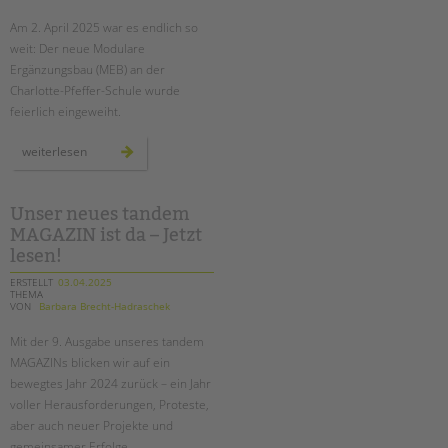
Am 2. April 2025 war es endlich so
EINGLIEDERUNGSHILFE
weit: Der neue Modulare
Ergänzungsbau (MEB) an der
BETREUTES WOHNEN
Charlotte-Pfeffer-Schule wurde
feierlich eingeweiht.
TANDEM BTL AKADEMIE
neuer
weiterlesen
Zertfikatskurse
modularer
ergänzungsbau
Seminarkalender
an
der
Seminarräume
charlotte-
Unser neues tandem
pfeffer-
MAGAZIN ist da – Jetzt
schule
feierlich
STADTTEILARBEIT
lesen!
eröffnet
ERSTELLT
03.04.2025
THEMA
PROFIL | LEITBILD
VON
Barbara Brecht-Hadraschek
Bereiche im Überblick
Mit der 9. Ausgabe unseres tandem
Kinder- und Jugendschutz
MAGAZINs blicken wir auf ein
Unsere Videos
bewegtes Jahr 2024 zurück – ein Jahr
Gesellschafter VdK
voller Herausforderungen, Proteste,
aber auch neuer Projekte und
schoolcoach BTL
gemeinsamer Erfolge.