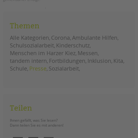
tandem international
unser
weiterlesen
KARRIERE
neues
tandem
Stellenangebote
magazin
Themen
ist
tandem als Arbeitgeberin
da
–
Alle Kategorien
Corona
Ambulante Hilfen
jetzt
NEWS/BLOG
lesen!
Schulsozialarbeit
Kinderschutz
Menschen im Harzer Kiez
Messen
unkuerzbar
tandem intern
Fortbildungen
Inklusion
Kita
Briefe an Kai
Schule
Presse
Sozialarbeit
PRESSE
Magazin
KONTAKT
Impressum
Teilen
Datenschutz
Hinweisgebersystem
Ihnen gefällt, was Sie lesen?
Dann teilen Sie es mit anderen!
Intranet