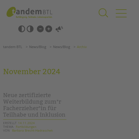
Zum
Navigation
Inhalt
überspringen
springen
Navigation
Barrierefrei-
überspringen
Einstellungen
überspringen
ANGEBOTE
tandem BTL
News/Blog
News/Blog
Archiv
KITA & FRÜHE HILFEN
SCHULE & GANZTAG
November 2024
Grundschulen
Oberschulen
Förderzentren
Neue zertifizierte
Kollegs
Weiterbildung zum*r
Facherzieher*in für
EFöB
Teilhabe und Inklusion
Schulbezogene Sozialarbeit
Tagesgruppen
ERSTELLT
14.11.2024
THEMA
Fortbildungen
VON
Barbara Brecht-Hadraschek
HILFEN ZUR ERZIEHUNG