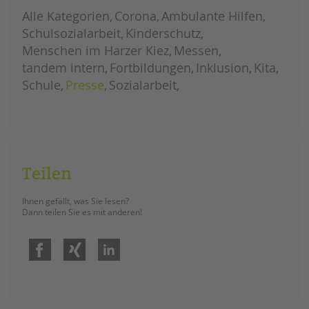
ein
weiterlesen
neuer
Alle Kategorien
Corona
Ambulante Hilfen
ort
für
Schulsozialarbeit
Kinderschutz
entfaltung:
die
Menschen im Harzer Kiez
Messen
kita
tietzenweg
tandem intern
Fortbildungen
Inklusion
Kita
in
steglitz-
Schule
Presse
Sozialarbeit
zehlendorf
Teilen
Ihnen gefällt, was Sie lesen?
Dann teilen Sie es mit anderen!
Facebook
Xing
LinkedIn