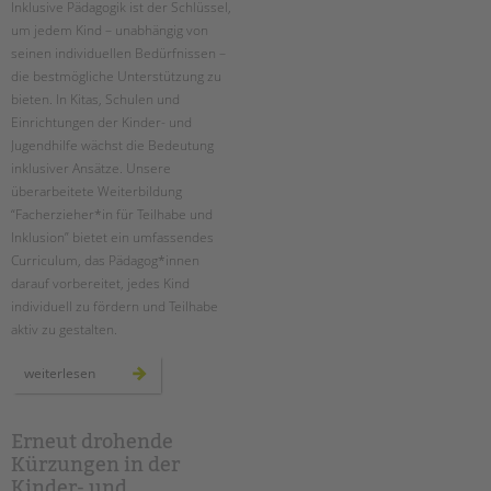
Inklusive Pädagogik ist der Schlüssel,
Suchen
um jedem Kind – unabhängig von
EINGLIEDERUNGSHILFE
seinen individuellen Bedürfnissen –
die bestmögliche Unterstützung zu
BETREUTES WOHNEN
bieten. In Kitas, Schulen und
Einrichtungen der Kinder- und
TANDEM BTL AKADEMIE
Jugendhilfe wächst die Bedeutung
inklusiver Ansätze. Unsere
Zertfikatskurse
überarbeitete Weiterbildung
Seminarkalender
“Facherzieher*in für Teilhabe und
Seminarräume
Inklusion” bietet ein umfassendes
Curriculum, das Pädagog*innen
STADTTEILARBEIT
darauf vorbereitet, jedes Kind
individuell zu fördern und Teilhabe
PROFIL | LEITBILD
aktiv zu gestalten.
Bereiche im Überblick
neue
weiterlesen
zertifizierte
Kinder- und Jugendschutz
weiterbildung
zum*r
Unsere Videos
facherzieher*in
für
Erneut drohende
Gesellschafter VdK
teilhabe
Kürzungen in der
und
schoolcoach BTL
inklusion
Kinder- und