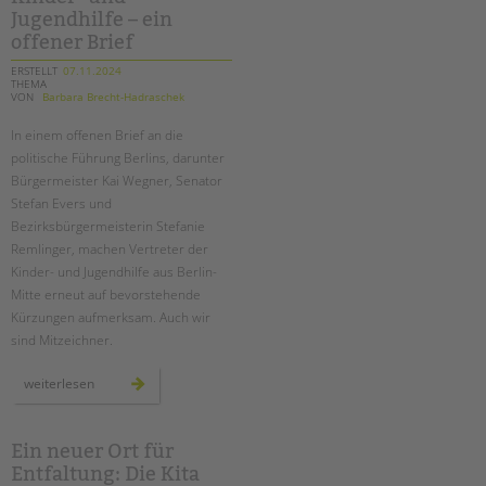
tandem international
Jugendhilfe – ein
offener Brief
KARRIERE
ERSTELLT
07.11.2024
Stellenangebote
THEMA
VON
Barbara Brecht-Hadraschek
tandem als Arbeitgeberin
In einem offenen Brief an die
NEWS/BLOG
politische Führung Berlins, darunter
Bürgermeister Kai Wegner, Senator
unkuerzbar
Stefan Evers und
Briefe an Kai
Bezirksbürgermeisterin Stefanie
Remlinger, machen Vertreter der
PRESSE
Kinder- und Jugendhilfe aus Berlin-
Mitte erneut auf bevorstehende
Magazin
Kürzungen aufmerksam. Auch wir
KONTAKT
sind Mitzeichner.
Impressum
erneut
weiterlesen
Datenschutz
drohende
kürzungen
in
Hinweisgebersystem
der
kinder-
Ein neuer Ort für
Intranet
und
Entfaltung: Die Kita
jugendhilfe