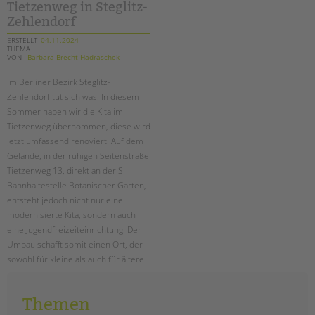
–
Tietzenweg in Steglitz-
ein
offener
Zehlendorf
brief
ERSTELLT
04.11.2024
THEMA
VON
Barbara Brecht-Hadraschek
Im Berliner Bezirk Steglitz-
Zehlendorf tut sich was: In diesem
Sommer haben wir die Kita im
Tietzenweg übernommen, diese wird
jetzt umfassend renoviert. Auf dem
Gelände, in der ruhigen Seitenstraße
Tietzenweg 13, direkt an der S
Bahnhaltestelle Botanischer Garten,
entsteht jedoch nicht nur eine
modernisierte Kita, sondern auch
eine Jugendfreizeiteinrichtung. Der
Umbau schafft somit einen Ort, der
sowohl für kleine als auch für ältere
Kinder und Jugendliche zu einem
wichtigen Treffpunkt im Viertel wird.
Themen