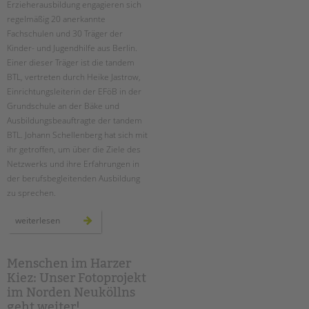
Suchen
Erzieherausbildung engagieren sich
regelmäßig 20 anerkannte
EINGLIEDERUNGSHILFE
Fachschulen und 30 Träger der
Kinder- und Jugendhilfe aus Berlin.
BETREUTES WOHNEN
Einer dieser Träger ist die tandem
BTL, vertreten durch Heike Jastrow,
TANDEM BTL AKADEMIE
Einrichtungsleiterin der EFöB in der
Grundschule an der Bäke und
Zertfikatskurse
Ausbildungsbeauftragte der tandem
Seminarkalender
BTL. Johann Schellenberg hat sich mit
Seminarräume
ihr getroffen, um über die Ziele des
Netzwerks und ihre Erfahrungen in
STADTTEILARBEIT
der berufsbegleitenden Ausbildung
zu sprechen.
PROFIL | LEITBILD
netzwerk
weiterlesen
Bereiche im Überblick
berufsbegleitende
erzieherausbildung
Kinder- und Jugendschutz
Unsere Videos
Menschen im Harzer
Kiez: Unser Fotoprojekt
Gesellschafter VdK
im Norden Neuköllns
schoolcoach BTL
geht weiter!