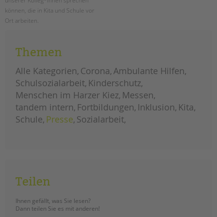
unserer Kolleg*innen sprechen
können, die in Kita und Schule vor
Ort arbeiten.
menschen
weiterlesen
im
Themen
harzer
kiez:
unser
fotoprojekt
Alle Kategorien
Corona
Ambulante Hilfen
im
norden
Schulsozialarbeit
Kinderschutz
neuköllns
geht
Menschen im Harzer Kiez
Messen
weiter!
tandem intern
Fortbildungen
Inklusion
Kita
Schule
Presse
Sozialarbeit
Teilen
Ihnen gefällt, was Sie lesen?
Dann teilen Sie es mit anderen!