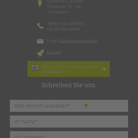
tandem BTL gGmbH
Potsdamer Str. 182
10783 Berlin
Telefon 030 443360-0
Fax 030 44 336040
E-Mail:
office@tandembtl.de
Karriere
Melden Sie sich hier für unseren
Newsletter
an.
Schreiben Sie uns.