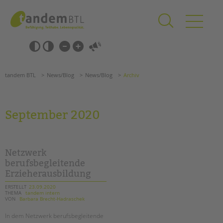
Zum
Navigation
Inhalt
überspringen
springen
Navigation
Barrierefrei-
überspringen
Einstellungen
überspringen
ANGEBOTE
tandem BTL
News/Blog
News/Blog
Archiv
KITA & FRÜHE HILFEN
SCHULE & GANZTAG
September 2020
Grundschulen
Oberschulen
Förderzentren
Netzwerk
Kollegs
berufsbegleitende
Erzieherausbildung
EFöB
Schulbezogene Sozialarbeit
ERSTELLT
23.09.2020
THEMA
tandem intern
Tagesgruppen
VON
Barbara Brecht-Hadraschek
HILFEN ZUR ERZIEHUNG
In dem Netzwerk berufsbegleitende