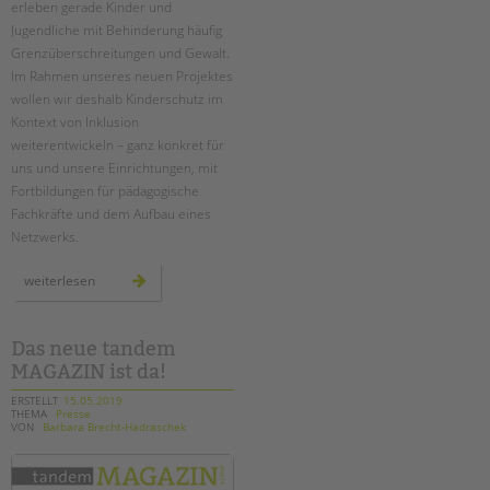
erleben gerade Kinder und
Suchen
Jugendliche mit Behinderung häufig
EINGLIEDERUNGSHILFE
Grenzüberschreitungen und Gewalt.
Im Rahmen unseres neuen Projektes
BETREUTES WOHNEN
wollen wir deshalb Kinderschutz im
Kontext von Inklusion
TANDEM BTL AKADEMIE
weiterentwickeln – ganz konkret für
uns und unsere Einrichtungen, mit
Zertfikatskurse
Fortbildungen für pädagogische
Seminarkalender
Fachkräfte und dem Aufbau eines
Seminarräume
Netzwerks.
STADTTEILARBEIT
neues
weiterlesen
projekt:
„inklusiver
kinderschutz“
PROFIL | LEITBILD
Das neue tandem
Bereiche im Überblick
MAGAZIN ist da!
Kinder- und Jugendschutz
ERSTELLT
15.05.2019
Unsere Videos
THEMA
Presse
VON
Barbara Brecht-Hadraschek
Gesellschafter VdK
schoolcoach BTL