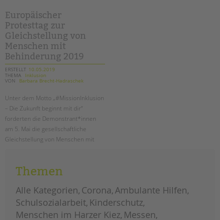
magazin
ist
da!
Europäischer
Protesttag zur
Gleichstellung von
Menschen mit
Behinderung 2019
ERSTELLT
10.05.2019
THEMA
Inklusion
VON
Barbara Brecht-Hadraschek
Unter dem Motto „#MissionInklusion
– Die Zukunft beginnt mit dir“
forderten die Demonstrant*innen
am 5. Mai die gesellschaftliche
Gleichstellung von Menschen mit
Behinderung.
Themen
europäischer
weiterlesen
protesttag
zur
gleichstellung
Alle Kategorien
Corona
Ambulante Hilfen
von
menschen
Schulsozialarbeit
Kinderschutz
mit
behinderung
Menschen im Harzer Kiez
Messen
2019