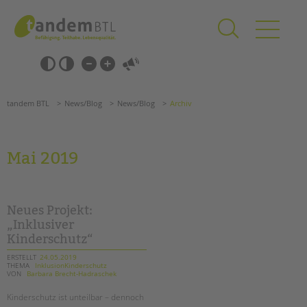
Zum
Navigation
Inhalt
überspringen
springen
Navigation
Barrierefrei-
überspringen
Einstellungen
überspringen
ANGEBOTE
tandem BTL
News/Blog
News/Blog
Archiv
KITA & FRÜHE HILFEN
SCHULE & GANZTAG
Mai 2019
Grundschulen
Oberschulen
Förderzentren
Neues Projekt:
Kollegs
„Inklusiver
Kinderschutz“
EFöB
Schulbezogene Sozialarbeit
ERSTELLT
24.05.2019
THEMA
InklusionKinderschutz
Tagesgruppen
VON
Barbara Brecht-Hadraschek
HILFEN ZUR ERZIEHUNG
Kinderschutz ist unteilbar – dennoch