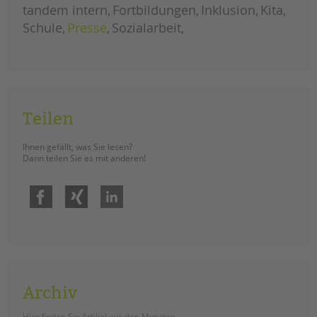
tandem intern
Fortbildungen
Inklusion
Kita
Schule
Presse
Sozialarbeit
Teilen
Ihnen gefällt, was Sie lesen?
Dann teilen Sie es mit anderen!
Facebook
Xing
LinkedIn
Archiv
Hier finden Sie Artikel aus den Monaten