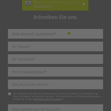
Melden Sie sich hier für unseren
Newsletter
an.
Schreiben Sie uns.
Pflichtfeld
Sie erklären sich damit einverstanden, dass Ihre Daten zur Bearbeitung
Ihres Anliegens verwendet werden. Informationen und Widerrufshinweise
finden Sie in der
Datenschutzinformation
.
*