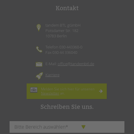
Kontakt
tandem BTL gGmbH
Potsdamer Str. 182
10783 Berlin
Telefon 030 443360-0
Fax 030 44 336040
E-Mail:
office@tandembtl.de
Karriere
Melden Sie sich hier für unseren
Newsletter
an.
Schreiben Sie uns.