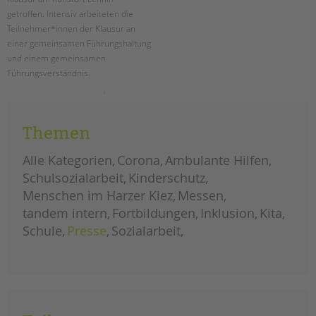
tandem international
getroffen. Intensiv arbeiteten die
KARRIERE
Teilnehmer*innen der Klausur an
einer gemeinsamen Führungshaltung
Stellenangebote
und einem gemeinsamen
tandem als Arbeitgeberin
Führungsverständnis.
NEWS/BLOG
klausurtagung:
weiterlesen
gemeinsames
führungsverständnis
unkuerzbar
schaffen
Themen
Briefe an Kai
Alle Kategorien
Corona
Ambulante Hilfen
PRESSE
Schulsozialarbeit
Kinderschutz
Menschen im Harzer Kiez
Messen
Magazin
tandem intern
Fortbildungen
Inklusion
Kita
KONTAKT
Schule
Presse
Sozialarbeit
Impressum
Datenschutz
Hinweisgebersystem
Intranet