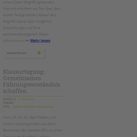
eines Cyber-Angriffs geworden.
Hiermit möchten wir Sie über den
EINGLIEDERUNGSHILFE
bisher festgestellten Ablauf des
Angriffs sowie über mögliche
BETREUTES WOHNEN
Auswirkungen auf Ihre
personenbezogenen Daten
TANDEM BTL AKADEMIE
informieren.
>>
Mehr lesen
Zertfikatskurse
erstinformation
weiterlesen
zu
Seminarkalender
einem
cyber-
Seminarräume
angriff
Klausurtagung:
STADTTEILARBEIT
Gemeinsames
Führungsverständnis
schaffen
PROFIL | LEITBILD
ERSTELLT
27.04.2023
Bereiche im Überblick
THEMA
VON
_Admin B.Brecht-Hadraschek
Kinder- und Jugendschutz
Unsere Videos
Vom 24. bis 25. April haben sich
Gesellschafter VdK
unsere Leitungskräfte aus allen
Bereichen der tandem BTL zu einer
schoolcoach BTL
Klausur am Kunstort Lehnin