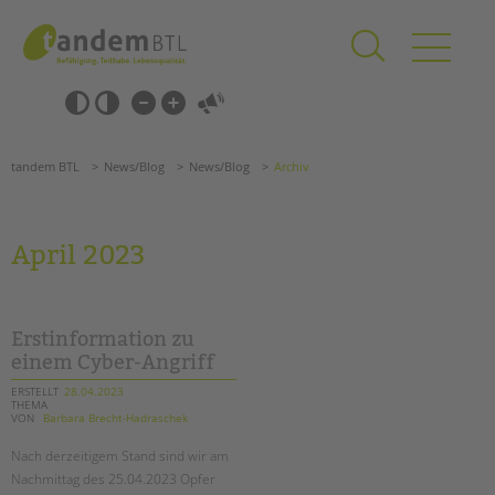
Zum
Navigation
Inhalt
überspringen
springen
Navigation
Barrierefrei-
überspringen
Einstellungen
überspringen
ANGEBOTE
tandem BTL
News/Blog
News/Blog
Archiv
KITA & FRÜHE HILFEN
SCHULE & GANZTAG
April 2023
Grundschulen
Oberschulen
Förderzentren
Erstinformation zu
Kollegs
einem Cyber-Angriff
EFöB
ERSTELLT
28.04.2023
THEMA
Schulbezogene Sozialarbeit
VON
Barbara Brecht-Hadraschek
Tagesgruppen
Nach derzeitigem Stand sind wir am
HILFEN ZUR ERZIEHUNG
Nachmittag des 25.04.2023 Opfer
Suchen