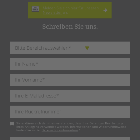
Melden Sie sich hier für unseren
Newsletter
an.
Schreiben Sie uns.
Pflichtfeld
Sie erklären sich damit einverstanden, dass Ihre Daten zur Bearbeitung
Ihres Anliegens verwendet werden. Informationen und Widerrufshinweise
finden Sie in der
Datenschutzinformation
.
*