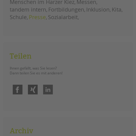
Menschen im Harzer Kiez
Messen
schule
tandem intern
Fortbildungen
Inklusion
Kita
Schule
Presse
Sozialarbeit
Teilen
Ihnen gefällt, was Sie lesen?
Dann teilen Sie es mit anderen!
Facebook
Xing
LinkedIn
Archiv