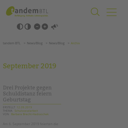
Zum
Navigation
Inhalt
überspringen
springen
Navigation
Barrierefrei-
überspringen
Einstellungen
überspringen
ANGEBOTE
tandem BTL
News/Blog
News/Blog
Archiv
KITA & FRÜHE HILFEN
SCHULE & GANZTAG
September 2019
Grundschulen
Oberschulen
Förderzentren
Drei Projekte gegen
Kollegs
Schuldistanz feiern
Geburtstag
EFöB
Schulbezogene Sozialarbeit
ERSTELLT
12.09.2019
THEMA
Schulsozialarbeit
Tagesgruppen
VON
Barbara Brecht-Hadraschek
HILFEN ZUR ERZIEHUNG
Am 6. September 2019 feierten die