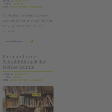
tandem international
ERSTELLT
09.09.2019
THEMA
Inklusion
VON
Barbara Brecht-Hadraschek
KARRIERE
Breites Bündnis fordert: Exklusion
Stellenangebote
beenden: Kinder‐ und Jugendhilfe für
tandem als Arbeitgeberin
alle jungen Menschen und ihre
Familien!
NEWS/BLOG
exklusion
weiterlesen
unkuerzbar
beenden:
kinder‐
Briefe an Kai
und
jugendhilfe
für
Ehrenamt in der
alle
PRESSE
Schulbibliothek der
jungen
menschen
Moltke-Schule
und
ihre
Magazin
familien!
ERSTELLT
02.09.2019
KONTAKT
THEMA
Schule
VON
Barbara Brecht-Hadraschek
Impressum
Datenschutz
Hinweisgebersystem
Intranet