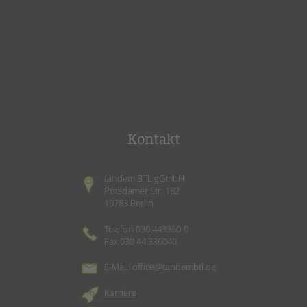
Kontakt
tandem BTL gGmbH
Potsdamer Str. 182
10783 Berlin
Telefon 030 443360-0
Fax 030 44 336040
E-Mail:
office@tandembtl.de
Karriere