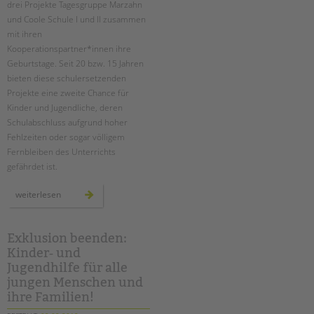
drei Projekte Tagesgruppe Marzahn
Suchen
und Coole Schule I und II zusammen
EINGLIEDERUNGSHILFE
mit ihren
Kooperationspartner*innen ihre
BETREUTES WOHNEN
Geburtstage. Seit 20 bzw. 15 Jahren
bieten diese schulersetzenden
TANDEM BTL AKADEMIE
Projekte eine zweite Chance für
Kinder und Jugendliche, deren
Zertfikatskurse
Schulabschluss aufgrund hoher
Seminarkalender
Fehlzeiten oder sogar völligem
Seminarräume
Fernbleiben des Unterrichts
gefährdet ist.
STADTTEILARBEIT
drei
weiterlesen
projekte
PROFIL | LEITBILD
gegen
schuldistanz
feiern
Bereiche im Überblick
geburtstag
Exklusion beenden:
Kinder- und Jugendschutz
Kinder‐ und
Unsere Videos
Jugendhilfe für alle
jungen Menschen und
Gesellschafter VdK
ihre Familien!
schoolcoach BTL