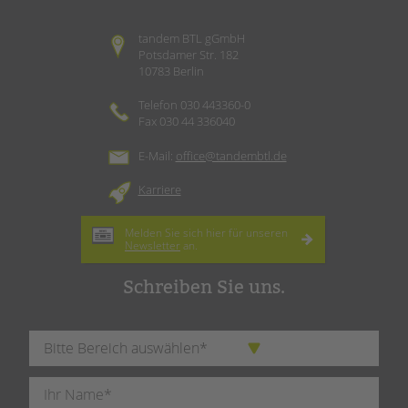
tandem BTL gGmbH
Potsdamer Str. 182
10783 Berlin
Telefon 030 443360-0
Fax 030 44 336040
E-Mail:
office@tandembtl.de
Karriere
Melden Sie sich hier für unseren
Newsletter
an.
Schreiben Sie uns.