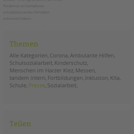
tandem international
Pandemie ein komplexes
KARRIERE
schuldistanziertes Verhalten
entwickelt haben.
Stellenangebote
tandem als Arbeitgeberin
neues
weiterlesen
beratungsangebot
bei
NEWS/BLOG
pandemiebedingter
Themen
schuldistanz
unkuerzbar
Alle Kategorien
Corona
Ambulante Hilfen
Briefe an Kai
Schulsozialarbeit
Kinderschutz
Menschen im Harzer Kiez
Messen
PRESSE
tandem intern
Fortbildungen
Inklusion
Kita
Schule
Presse
Sozialarbeit
Magazin
KONTAKT
Impressum
Datenschutz
Hinweisgebersystem
Teilen
Intranet