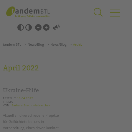
Zum
Navigation
Inhalt
überspringen
springen
Navigation
Barrierefrei-
überspringen
Einstellungen
überspringen
ANGEBOTE
tandem BTL
News/Blog
News/Blog
Archiv
KITA & FRÜHE HILFEN
SCHULE & GANZTAG
April 2022
Grundschulen
Oberschulen
Förderzentren
Ukraine-Hilfe
Kollegs
ERSTELLT
13.04.2022
THEMA
EFöB
VON
Barbara Brecht-Hadraschek
Schulbezogene Sozialarbeit
Aktuell sind verschiedene Projekte
Tagesgruppen
für Geflüchtete bei uns in
HILFEN ZUR ERZIEHUNG
Vorbereitung, eines davon konkret
Suchen