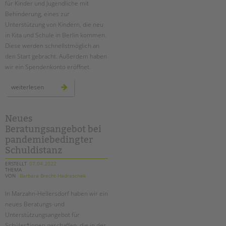
für Kinder und Jugendliche mit
Behinderung, eines zur
EINGLIEDERUNGSHILFE
Unterstützung von Kindern, die neu
in Kita und Schule in Berlin kommen.
BETREUTES WOHNEN
Diese werden schnellstmöglich an
den Start gebracht. Außerdem haben
TANDEM BTL AKADEMIE
wir ein Spendenkonto eröffnet.
Zertfikatskurse
ukraine-
weiterlesen
hilfe
Seminarkalender
Seminarräume
Neues
STADTTEILARBEIT
Beratungsangebot bei
pandemiebedingter
Schuldistanz
PROFIL | LEITBILD
ERSTELLT
07.04.2022
Bereiche im Überblick
THEMA
VON
Barbara Brecht-Hadraschek
Kinder- und Jugendschutz
Unsere Videos
In Marzahn-Hellersdorf haben wir ein
Gesellschafter VdK
neues Beratungs-und
Unterstützungsangebot für
schoolcoach BTL
Schüler*innen geschaffen, die in der