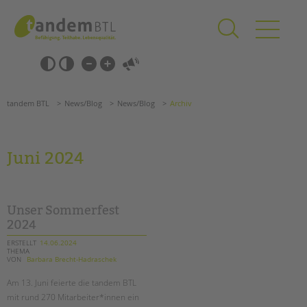
Zum
Navigation
Inhalt
überspringen
springen
Navigation
Barrierefrei-
überspringen
Einstellungen
überspringen
ANGEBOTE
tandem BTL
News/Blog
News/Blog
Archiv
KITA & FRÜHE HILFEN
SCHULE & GANZTAG
Juni 2024
Grundschulen
Oberschulen
Förderzentren
Unser Sommerfest
Kollegs
2024
EFöB
ERSTELLT
14.06.2024
THEMA
Schulbezogene Sozialarbeit
VON
Barbara Brecht-Hadraschek
Tagesgruppen
Am 13. Juni feierte die tandem BTL
HILFEN ZUR ERZIEHUNG
mit rund 270 Mitarbeiter*innen ein