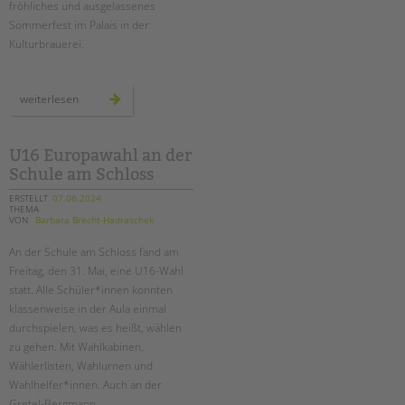
Suchen
fröhliches und ausgelassenes
Sommerfest im Palais in der
EINGLIEDERUNGSHILFE
Kulturbrauerei.
BETREUTES WOHNEN
unser
weiterlesen
sommerfest
TANDEM BTL AKADEMIE
2024
Zertfikatskurse
U16 Europawahl an der
Seminarkalender
Schule am Schloss
Seminarräume
ERSTELLT
07.06.2024
THEMA
VON
Barbara Brecht-Hadraschek
STADTTEILARBEIT
An der Schule am Schloss fand am
PROFIL | LEITBILD
Freitag, den 31. Mai, eine U16-Wahl
statt. Alle Schüler*innen konnten
Bereiche im Überblick
klassenweise in der Aula einmal
Kinder- und Jugendschutz
durchspielen, was es heißt, wählen
Unsere Videos
zu gehen. Mit Wahlkabinen,
Gesellschafter VdK
Wählerlisten, Wahlurnen und
Wahlhelfer*innen. Auch an der
schoolcoach BTL
Gretel-Bergmann