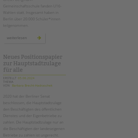
tandem international
Gemeinschaftsschule fanden U16-
KARRIERE
Wahlen statt. Insgesamt haben in
Berlin über 20.000 Schüler*innen
Stellenangebote
teilgenommen.
tandem als Arbeitgeberin
u16
weiterlesen
NEWS/BLOG
europawahl
an
der
schule
unkuerzbar
am
Neues Positionspapier
schloss
Briefe an Kai
zur Hauptstadtzulage
für alle
PRESSE
ERSTELLT
05.06.2024
THEMA
VON
Barbara Brecht-Hadraschek
Magazin
KONTAKT
2020 hat der Berliner Senat
beschlossen, die Hauptstadtzulage
Impressum
den Beschäftigten des öffentlichen
Datenschutz
Dienstes und der Eigenbetriebe zu
Hinweisgebersystem
zahlen. Die Hauptstadtzulage nur an
Intranet
die Beschäftigten der landeseigenen
Betriebe zu zahlen ist ungerecht.