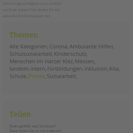
Diese Ungerechtigkeit muss endlich
ein Ende haben! Hier finden Sie ein
aktuelles Positionspapier des
Paritätischen Wohlfahrtsverbandes
LV Berlin e.V. zur Hauptstadtzulage
Themen
für alle!
Alle Kategorien
Corona
Ambulante Hilfen
neues
weiterlesen
positionspapier
Schulsozialarbeit
Kinderschutz
zur
hauptstadtzulage
Menschen im Harzer Kiez
Messen
für
alle
tandem intern
Fortbildungen
Inklusion
Kita
Schule
Presse
Sozialarbeit
Teilen
Ihnen gefällt, was Sie lesen?
Dann teilen Sie es mit anderen!