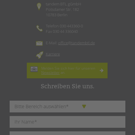
tandem BTL gGmbH
Potsdamer Str. 182
10783 Berlin
Telefon 030 443360-0
Fax 030 44 336040
E-Mail:
office@tandembtl.de
Karriere
Melden Sie sich hier für unseren
Newsletter
an.
Schreiben Sie uns.