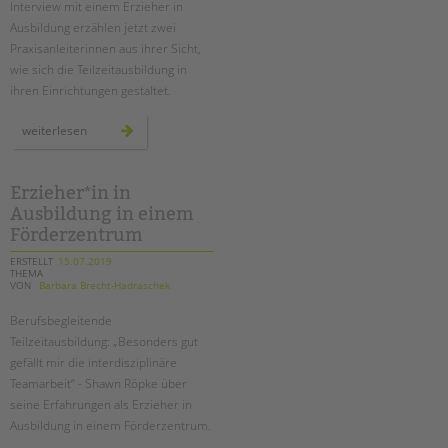
Interview mit einem Erzieher in
Suchen
Ausbildung erzählen jetzt zwei
EINGLIEDERUNGSHILFE
Praxisanleiterinnen aus ihrer Sicht,
wie sich die Teilzeitausbildung in
BETREUTES WOHNEN
ihren Einrichtungen gestaltet.
TANDEM BTL AKADEMIE
praxisanleiter*in
weiterlesen
bei
der
Zertfikatskurse
tandem
btl
Seminarkalender
Erzieher*in in
Seminarräume
Ausbildung in einem
Förderzentrum
STADTTEILARBEIT
ERSTELLT
15.07.2019
THEMA
VON
Barbara Brecht-Hadraschek
PROFIL | LEITBILD
Berufsbegleitende
Bereiche im Überblick
Teilzeitausbildung: „Besonders gut
Kinder- und Jugendschutz
gefällt mir die interdisziplinäre
Unsere Videos
Teamarbeit“ - Shawn Röpke über
Gesellschafter VdK
seine Erfahrungen als Erzieher in
Ausbildung in einem Förderzentrum.
schoolcoach BTL