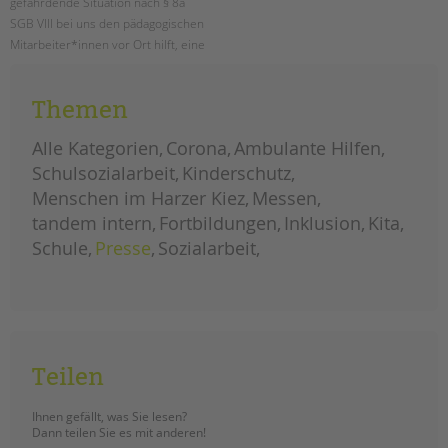
gefährdende Situation nach § 8a
SGB VIII bei uns den pädagogischen
Mitarbeiter*innen vor Ort hilft, eine
Situation angemessen
einzuschätzen.
Themen
die
weiterlesen
verfahrensampel
Alle Kategorien
Corona
Ambulante Hilfen
im
kinderschutz
Schulsozialarbeit
Kinderschutz
Menschen im Harzer Kiez
Messen
tandem intern
Fortbildungen
Inklusion
Kita
Schule
Presse
Sozialarbeit
Teilen
Ihnen gefällt, was Sie lesen?
Dann teilen Sie es mit anderen!