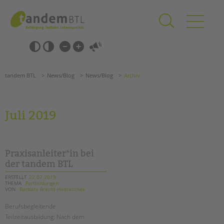
Zum
Navigation
Inhalt
überspringen
springen
Navigation
Barrierefrei-
überspringen
Einstellungen
überspringen
ANGEBOTE
tandem BTL
News/Blog
News/Blog
Archiv
KITA & FRÜHE HILFEN
SCHULE & GANZTAG
Juli 2019
Grundschulen
Oberschulen
Förderzentren
Praxisanleiter*in bei
Kollegs
der tandem BTL
EFöB
ERSTELLT
22.07.2019
THEMA
Fortbildungen
Schulbezogene Sozialarbeit
VON
Barbara Brecht-Hadraschek
Tagesgruppen
Berufsbegleitende
HILFEN ZUR ERZIEHUNG
Teilzeitausbildung: Nach dem