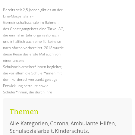
Bereits seit 2,5 Jahren gibt es an der
Lina-Morgenstern-
Gemeinschaftsschule im Rahmen
des Ganztagangebots eine Türkei-AG,
die einmal im Jahr organisatorisch
und inhaltlich auch eine Türkeireise
nach Afacan vorbereitet. 2018 wurde
diese Reise das erste Mal auch von
einer unserer
Schulsozialarbeiter*innen begleitet,
die vor allem die Schüler*innen mit
dem Förderschwerpunkt geistige
Entwicklung betreute sowie
Schüler*innen, die durch ihre
psychosozialen Probleme stark
gefordert waren. 2019 wird das
Themen
Reise-Projekt weitergeführt.
Alle Kategorien
Corona
Ambulante Hilfen
plastik
weiterlesen
im
Schulsozialarbeit
Kinderschutz
meer
–