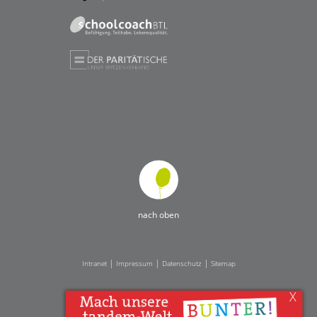
nach oben
|
|
|
Intranet
Impressum
Datenschutz
Sitemap
X
Ihnen gefällt, was Sie lesen?
Dann teilen Sie es mit anderen!