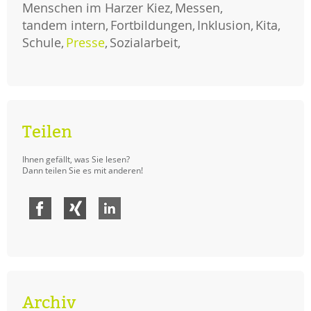
Menschen im Harzer Kiez
eine
Messen
inklusive
türkeireise
tandem intern
Fortbildungen
Inklusion
Kita
Schule
Presse
Sozialarbeit
Teilen
Ihnen gefällt, was Sie lesen?
Dann teilen Sie es mit anderen!
Facebook
Xing
LinkedIn
Archiv