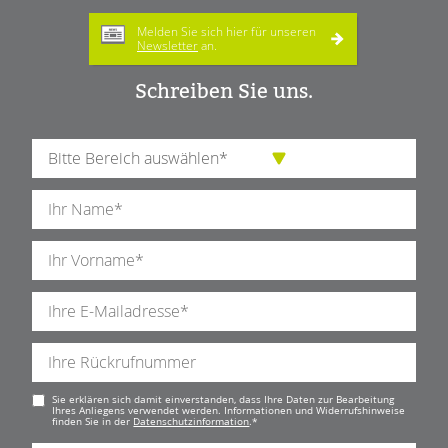
Melden Sie sich hier für unseren
Newsletter
an.
Schreiben Sie uns.
Pflichtfeld
Sie erklären sich damit einverstanden, dass Ihre Daten zur Bearbeitung
Ihres Anliegens verwendet werden. Informationen und Widerrufshinweise
finden Sie in der
Datenschutzinformation
.
*