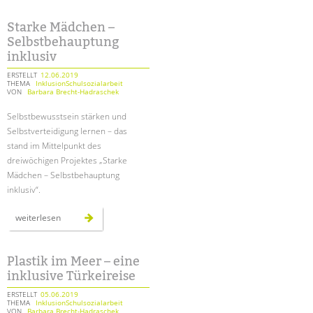
tandem international
beim
20.
lauf
Starke Mädchen –
KARRIERE
der
Selbstbehauptung
berliner
Stellenangebote
wasserbetriebe
inklusiv
tandem als Arbeitgeberin
ERSTELLT
12.06.2019
THEMA
InklusionSchulsozialarbeit
NEWS/BLOG
VON
Barbara Brecht-Hadraschek
Selbstbewusstsein stärken und
unkuerzbar
Selbstverteidigung lernen – das
Briefe an Kai
stand im Mittelpunkt des
dreiwöchigen Projektes „Starke
PRESSE
Mädchen – Selbstbehauptung
inklusiv“.
Magazin
KONTAKT
starke
weiterlesen
mädchen
–
Impressum
selbstbehauptung
inklusiv
Datenschutz
Plastik im Meer – eine
Hinweisgebersystem
inklusive Türkeireise
Intranet
ERSTELLT
05.06.2019
THEMA
InklusionSchulsozialarbeit
VON
Barbara Brecht-Hadraschek