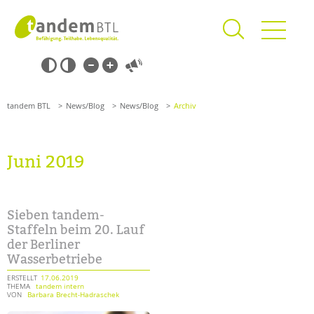
Zum
Navigation
Inhalt
überspringen
springen
Navigation
Barrierefrei-
überspringen
Einstellungen
überspringen
ANGEBOTE
tandem BTL
News/Blog
News/Blog
Archiv
KITA & FRÜHE HILFEN
SCHULE & GANZTAG
Juni 2019
Grundschulen
Oberschulen
Förderzentren
Sieben tandem-
Kollegs
Staffeln beim 20. Lauf
der Berliner
EFöB
Wasserbetriebe
Schulbezogene Sozialarbeit
Tagesgruppen
ERSTELLT
17.06.2019
THEMA
tandem intern
VON
Barbara Brecht-Hadraschek
HILFEN ZUR ERZIEHUNG