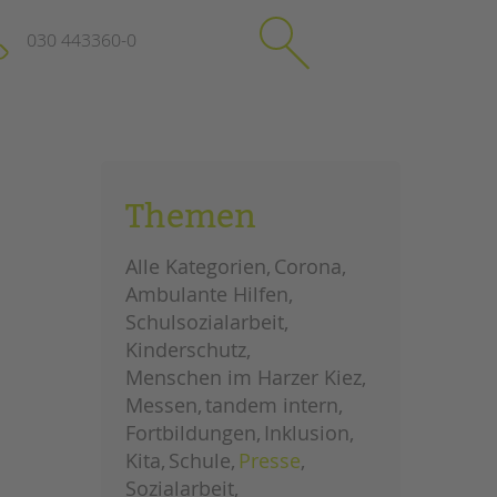
030 443360-0
schließen
KONTAKT
Themen
Suchen
e
Impressum
Alle Kategorien
Corona
itgeberin
Datenschutz
Ambulante Hilfen
Hinweisgebersystem
Schulsozialarbeit
Intranet
Kinderschutz
Menschen im Harzer Kiez
Messen
tandem intern
Fortbildungen
Inklusion
Kita
Schule
Presse
Sozialarbeit