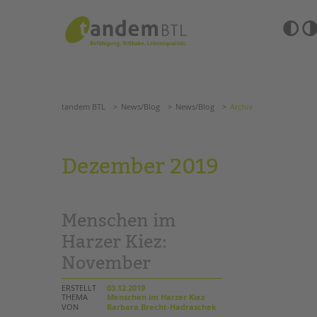
Zum
Navigation
Inhalt
überspringen
springen
Barrierefre
Einstellun
tandem BTL
News/Blog
News/Blog
Archiv
übersprin
Navigation
überspringen
SUCHE
tandem BTL
News/Blog
News/Blog
Archiv
ANGEBOTE
Dezember 2019
KITA & FRÜHE HILFEN
HILFEN ZUR ERZIE
SCHULE & GANZTAG
EINGLIEDERUNGSHI
Menschen im
Grundschulen
BETREUTES WOHNE
Oberschulen
Harzer Kiez:
Förderzentren
November
TANDEM BTL AKADE
Kollegs
EFöB
Zertfikatskurse
ERSTELLT
03.12.2019
Schulbezogene Sozialarbeit
THEMA
Menschen im Harzer Kiez
Seminarkalender
VON
Barbara Brecht-Hadraschek
Tagesgruppen
Seminarräume