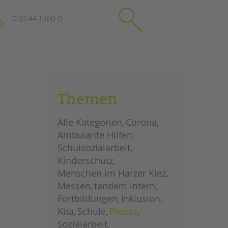
030 443360-0
schließen
KONTAKT
Themen
Suchen
e
Impressum
Alle Kategorien
Corona
itgeberin
Datenschutz
Ambulante Hilfen
Hinweisgebersystem
Schulsozialarbeit
Intranet
Kinderschutz
Menschen im Harzer Kiez
Messen
tandem intern
Fortbildungen
Inklusion
Kita
Schule
Presse
Sozialarbeit