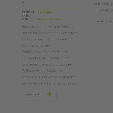
t
Anleitungsg
zur erfolgre
STADTTEILARBEIT
ERSTELLT
22.10.2024
THEMA
VON
Melanie Weiland
weiterlese
Bereichsleiterin Melanie Weiland
nutzte im Rahmen einer viertägigen
Fachreise nach Wien, organisiert
vom Paritätischen
Wohlfahrtsverband Berlin, die
Gelegenheit, die Strukturen der
Eingliederungshilfe und sozialen
Teilhabe beider Städte zu
vergleichen und wertvolle Impulse
für die Arbeit in Berlin zu gewinnen.
fachlicher
weiterlesen
austausch
zwischen
wien
und
berlin
–