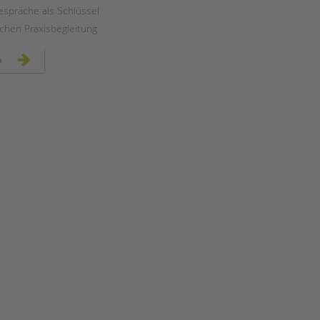
Magazin
espräche als Schlüssel
ichen Praxisbegleitung
fachtag
n
für
praxismentor*innen