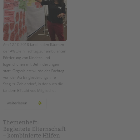
Am 12.10.2018 fand in den Räumen
der AWO ein Fachtag zur ambulanten
Förderung von Kindern und
Jugendlichen mit Behinderungen
statt. Organisiert wurde der Fachtag
von der AG Eingliederungshilfe
Steglitz-Zehlendorf, in der auch die
tandem BTL aktives Mitglied ist.
fachtag
weiterlesen
zur
pädagogischen
qualität
in
der
Themenheft:
ambulanten
Begleitete Elternschaft
einzelfallhilfe
–
– kombinierte Hilfen
ein