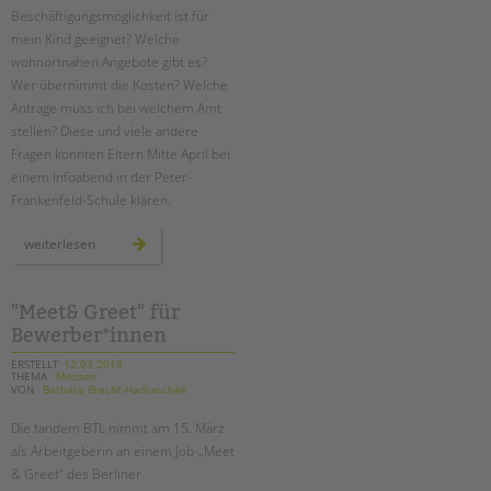
Beschäftigungsmöglichkeit ist für
mein Kind geeignet? Welche
wohnortnahen Angebote gibt es?
Wer übernimmt die Kosten? Welche
Anträge muss ich bei welchem Amt
stellen? Diese und viele andere
Fragen konnten Eltern Mitte April bei
einem Infoabend in der Peter-
Frankenfeld-Schule klären.
wie
weiterlesen
geht
es
nach
der
schule
"Meet& Greet" für
weiter?
Bewerber*innen
ein
infoabend
ERSTELLT
12.03.2018
THEMA
Messen
VON
Barbara Brecht-Hadraschek
Die tandem BTL nimmt am 15. März
als Arbeitgeberin an einem Job-„Meet
& Greet“ des Berliner