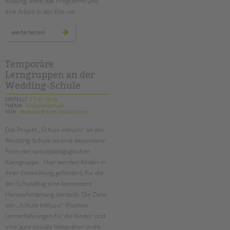
Bildung, stellt das Programm und
ihre Arbeit in der Kita vor.
unsere
weiterlesen
sprach-
kita
in
neukölln
Temporäre
Lerngruppen an der
Wedding-Schule
ERSTELLT
17.07.2018
THEMA
InklusionSchule
VON
Barbara Brecht-Hadraschek
Das Projekt „Schule Inklusiv“ an der
Wedding-Schule ist eine besondere
Form der sozialpädagogischen
Kleingruppe. Hier werden Kinder in
ihrer Entwicklung gefördert, für die
der Schulalltag eine besondere
Herausforderung darstellt. Die Ziele
von „Schule Inklusiv“: Positive
Lernerfahrungen für die Kinder und
eine gute soziale Integration in die