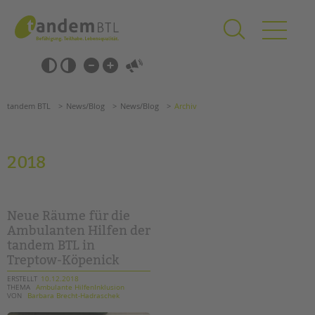
Zum
Navigation
Inhalt
überspringen
springen
Navigation
Barrierefrei-
überspringen
Einstellungen
überspringen
ANGEBOTE
tandem BTL
News/Blog
News/Blog
Archiv
KITA & FRÜHE HILFEN
SCHULE & GANZTAG
2018
Grundschulen
Oberschulen
Förderzentren
Neue Räume für die
Kollegs
Ambulanten Hilfen der
tandem BTL in
EFöB
Treptow-Köpenick
Schulbezogene Sozialarbeit
Tagesgruppen
ERSTELLT
10.12.2018
THEMA
Ambulante HilfenInklusion
VON
Barbara Brecht-Hadraschek
HILFEN ZUR ERZIEHUNG