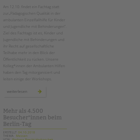
Am 12.10. findet ein Fachtag statt
zur„Pädagogischen Qualität in der
ambulanten Einzelfallhilfe für Kinder
und Jugendliche mit Behinderungen“.
Ziel des Fachtags ist es, Kinder und
Jugendliche mit Behinderungen und
ihr Recht auf gesellschaftliche
Teilhabe mehr in den Blick der
Öffentlichkeit zu rücken. Unsere
Kolleg*innen der Ambulanten Hilfen
haben den Tag mitorganisiert und
leiten einige der Workshops.
fachtag:
weiterlesen
pädagogische
qualität
in
der
ambulanten
Mehr als 4.500
einzelfallhilfe
Besucher*innen beim
Berlin-Tag
ERSTELLT
04.10.2018
THEMA
Messen
VON
Barbara Brecht-Hadraschek