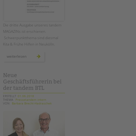
Die dritte Ausgabe unseres tandem
MAGAZINs ist erschienen.
Schwerpunktthema sind diesmal
Kita & Frühe Hilfen in Neukölln.
unser
weiterlesen
neues
tandem
magazin
ist
da!
Neue
Geschäftsführerin bei
der tandem BTL
ERSTELLT
01.06.2018
THEMA
Pressetandem intern
VON
Barbara Brecht-Hadraschek