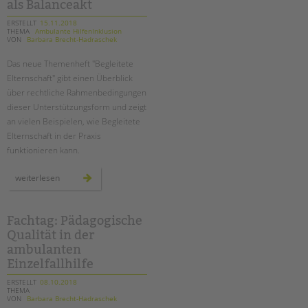
bericht
als Balanceakt
ERSTELLT
15.11.2018
THEMA
Ambulante HilfenInklusion
VON
Barbara Brecht-Hadraschek
Das neue Themenheft "Begleitete
Elternschaft" gibt einen Überblick
über rechtliche Rahmenbedingungen
dieser Unterstützungsform und zeigt
an vielen Beispielen, wie Begleitete
Elternschaft in der Praxis
funktionieren kann.
themenheft:
weiterlesen
begleitete
elternschaft
–
kombinierte
hilfen
Fachtag: Pädagogische
als
Qualität in der
balanceakt
ambulanten
Einzelfallhilfe
ERSTELLT
08.10.2018
THEMA
VON
Barbara Brecht-Hadraschek