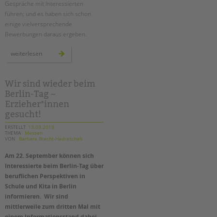
Gespräche mit Interessierten
führen; und es haben sich schon
einige vielversprechende
Bewerbungen daraus ergeben.
mehr
weiterlesen
als
4.500
besucher*innen
beim
berlin-
Wir sind wieder beim
tag
Berlin-Tag –
Erzieher*innen
gesucht!
ERSTELLT
13.09.2018
THEMA
Messen
VON
Barbara Brecht-Hadraschek
Am 22. September können sich
Interessierte beim Berlin-Tag über
beruflichen Perspektiven in
Schule und Kita in Berlin
informieren. Wir sind
mittlerweile zum dritten Mal mit
einem Informationsstand dabei