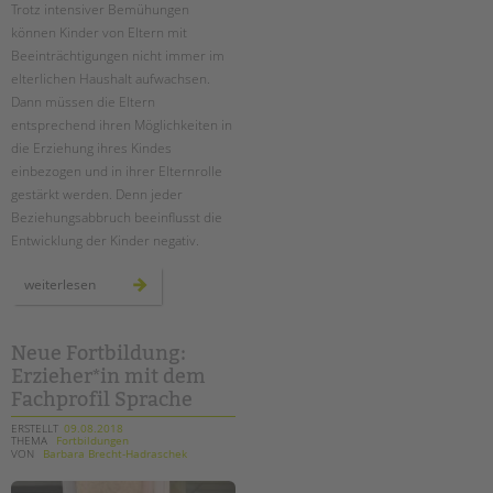
Trotz intensiver Bemühungen
können Kinder von Eltern mit
Beeinträchtigungen nicht immer im
elterlichen Haushalt aufwachsen.
Dann müssen die Eltern
entsprechend ihren Möglichkeiten in
die Erziehung ihres Kindes
einbezogen und in ihrer Elternrolle
gestärkt werden. Denn jeder
Beziehungsabbruch beeinflusst die
Entwicklung der Kinder negativ.
eltern
weiterlesen
bleiben
–
auch
bei
räumlicher
Neue Fortbildung:
trennung
Erzieher*in mit dem
Fachprofil Sprache
ERSTELLT
09.08.2018
THEMA
Fortbildungen
VON
Barbara Brecht-Hadraschek