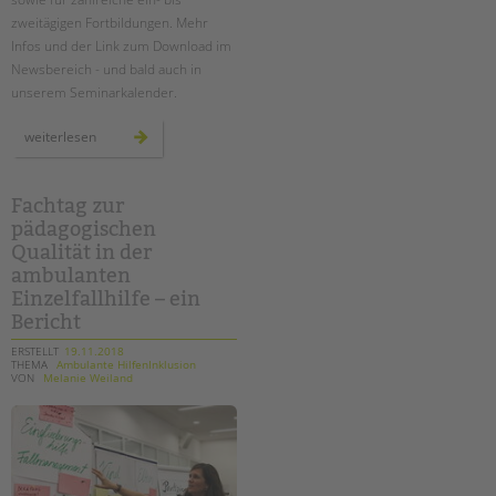
zweitägigen Fortbildungen. Mehr
Infos und der Link zum Download im
Newsbereich - und bald auch in
unserem Seminarkalender.
fort-
weiterlesen
und
weiterbildungen
2019
-
programm
Fachtag zur
erschienen
pädagogischen
Qualität in der
ambulanten
Einzelfallhilfe – ein
Bericht
ERSTELLT
19.11.2018
THEMA
Ambulante HilfenInklusion
VON
Melanie Weiland