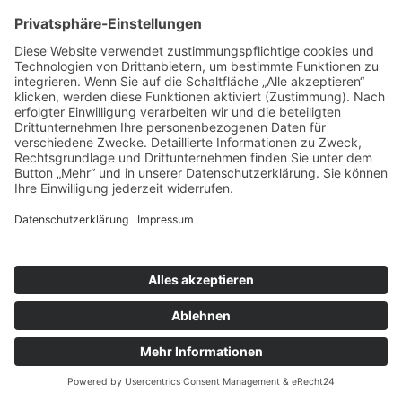
Kontakt
X
tandem BTL gGmbH
Potsdamer Str. 182
10783 Berlin
Telefon 030 443360-0