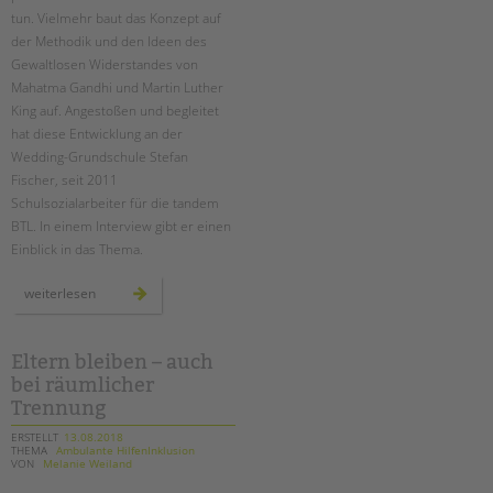
tun. Vielmehr baut das Konzept auf
der Methodik und den Ideen des
Gewaltlosen Widerstandes von
Mahatma Gandhi und Martin Luther
King auf. Angestoßen und begleitet
hat diese Entwicklung an der
Wedding-Grundschule Stefan
Fischer, seit 2011
Schulsozialarbeiter für die tandem
BTL. In einem Interview gibt er einen
Einblick in das Thema.
stärke
weiterlesen
statt
macht:
„neue
autorität“
im
Eltern bleiben – auch
system
bei räumlicher
schule
Trennung
ERSTELLT
13.08.2018
THEMA
Ambulante HilfenInklusion
VON
Melanie Weiland