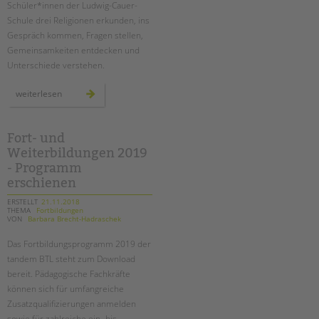
Schüler*innen der Ludwig-Cauer-
Schule drei Religionen erkunden, ins
Gespräch kommen, Fragen stellen,
Gemeinsamkeiten entdecken und
Unterschiede verstehen.
drei
weiterlesen
religionen
–
eine
wahrheit?
ein
Fort- und
projekt
Weiterbildungen 2019
an
der
- Programm
ludwig-
cauer-
erschienen
grundschule
ERSTELLT
21.11.2018
THEMA
Fortbildungen
VON
Barbara Brecht-Hadraschek
Das Fortbildungsprogramm 2019 der
tandem BTL steht zum Download
bereit. Pädagogische Fachkräfte
können sich für umfangreiche
Zusatzqualifizierungen anmelden
sowie für zahlreiche ein- bis