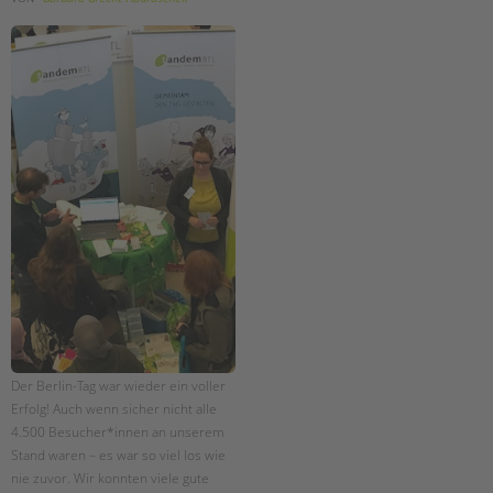
Der Berlin-Tag war wieder ein voller
Erfolg! Auch wenn sicher nicht alle
4.500 Besucher*innen an unserem
Stand waren – es war so viel los wie
nie zuvor. Wir konnten viele gute