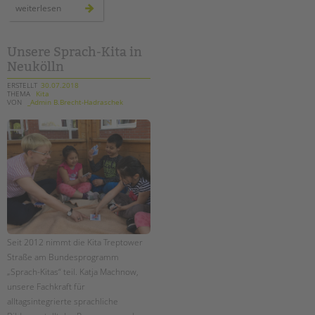
neue
weiterlesen
fortbildung:
erzieher*in
mit
dem
fachprofil
Unsere Sprach-Kita in
sprache
Neukölln
ERSTELLT
30.07.2018
THEMA
Kita
VON
_Admin B.Brecht-Hadraschek
Seit 2012 nimmt die Kita Treptower
Straße am Bundesprogramm
„Sprach-Kitas“ teil. Katja Machnow,
unsere Fachkraft für
alltagsintegrierte sprachliche