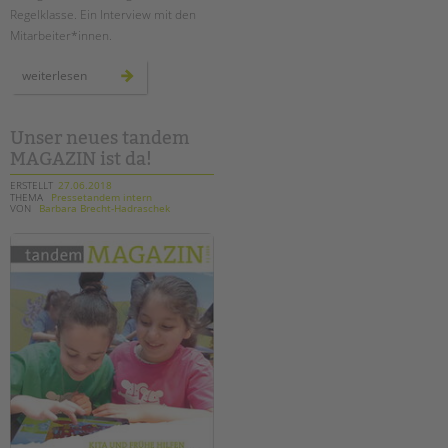
Regelklasse. Ein Interview mit den
Mitarbeiter*innen.
temporäre
weiterlesen
lerngruppen
an
der
wedding-
schule
Unser neues tandem
MAGAZIN ist da!
ERSTELLT
27.06.2018
THEMA
Pressetandem intern
VON
Barbara Brecht-Hadraschek