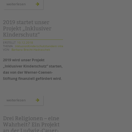
tandem international
neue
weiterlesen
räume
für
KARRIERE
die
ambulanten
Stellenangebote
hilfen
2019 startet unser
der
Projekt „Inklusiver
tandem als Arbeitgeberin
tandem
btl
Kinderschutz“
in
NEWS/BLOG
treptow-
köpenick
ERSTELLT
10.12.2018
THEMA
InklusionKinderschutztandem intern
VON
Barbara Brecht-Hadraschek
unkuerzbar
Briefe an Kai
2019 wird unser Projekt
„Inklusiver Kinderschutz“ starten,
PRESSE
das von der Werner-Coenen-
Stiftung finanziell gefördert wird.
Magazin
KONTAKT
2019
Impressum
weiterlesen
startet
unser
Datenschutz
projekt
„inklusiver
Hinweisgebersystem
kinderschutz“
Drei Religionen – eine
Intranet
Wahrheit? Ein Projekt
an der Ludwig-Cauer-