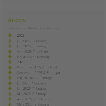
Platz im Schulleben der Adolf-
Reichwein-Schule, einem
sonderpädagogischen
Förderzentrum für Lernen mitten in
Archiv
Neukölln. Neben einer offenen
Gruppe für Mädchen ab den 7. (-10.)
Hier finden Sie Artikel aus den Monaten
Klassen gibt es auch eine feste
Mädchengruppe für die
2026
Siebtklässlerinnen. Betreut wird die
Juli 2026 (2 Einträge)
Gruppe von Kristina Becker, die als
Juni 2026 (3 Einträge)
Schulsozialarbeiterin seit vier Jahren
April 2026 (1 Eintrag)
für die tandem BTL an der Adolf-
Januar 2026 (1 Eintrag)
Reichwein-Schule arbeitet.
2025
November 2025 (1 Eintrag)
mädchenarbeit
weiterlesen
an
September 2025 (2 Einträge)
der
August 2025 (2 Einträge)
adolf-
reichwein-
Juli 2025 (4 Einträge)
schule
Juni 2025 (1 Eintrag)
Mai 2025 (3 Einträge)
April 2025 (2 Einträge)
März 2025 (2 Einträge)