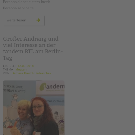
Personaldienstleisters Inzeit
Personalservice teil.
"meet&
weiterlesen
greet"
für
bewerber*innen
Großer Andrang und
viel Interesse an der
tandem BTL am Berlin-
Tag
ERSTELLT
12.03.2018
THEMA
Messen
VON
Barbara Brecht-Hadraschek