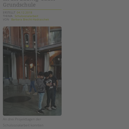
Grundschule
ERSTELLT
04.12.2018
THEMA
Schulsozialarbeit
VON
Barbara Brecht-Hadraschek
An drei Projekttagen der
Schulsozialarbeit konnten