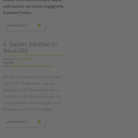
und suchen vor allem engagierte
Erzieher*innen.
wir
weiterlesen
sind
wieder
beim
berlin-
tag
6. Harzer Kiezfest in
–
Neukölln
erzieher*innen
gesucht!
ERSTELLT
10.09.2018
THEMA
VON
Barbara Brecht-Hadraschek
Am 14. September 2018 zwischen
14-18 Uhr findet das 6. Harzer
Kiezfest in der Elsenstraße beim
Kiehlufer statt. Wir sind wieder mit
verschiedenen Einrichtungen und
Projekten aus Neukölln dabei.
6.
weiterlesen
harzer
kiezfest
in
neukölln