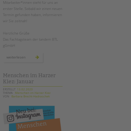
Mitarbeiter*innen steht für uns an
erster Stelle. Sobald wir einen neuen
Termin gefunden haben, informieren
wir Sie zeitnah!
Herzliche Grüße
Das Fachtagsteam der tandem BTL
gGmbH
fachtag:
weiterlesen
wege
zur
erziehungs-
partnerschaft
Menschen im Harzer
Kiez: Januar
ERSTELLT
13.02.2020
THEMA
Menschen im Harzer Kiez
VON
Barbara Brecht-Hadraschek