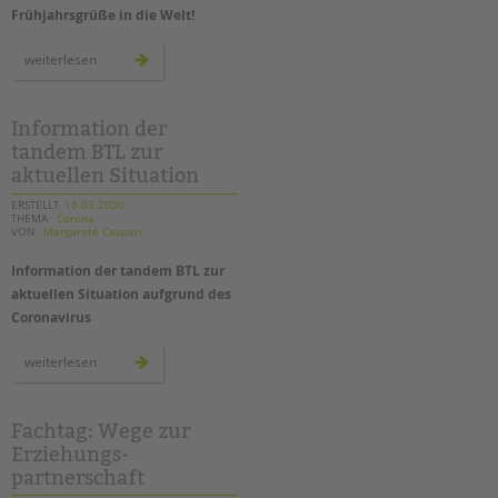
Frühjahrsgrüße in die Welt!
kreative
weiterlesen
ideen:
osterbilder
für
die
fenster
Information der
zu
tandem BTL zur
hause
aktuellen Situation
ERSTELLT
16.03.2020
THEMA
Corona
VON
Margarete Caspari
Information der tandem BTL zur
aktuellen Situation aufgrund des
Coronavirus
information
weiterlesen
der
tandem
btl
zur
aktuellen
Fachtag: Wege zur
situation
Erziehungs-
partnerschaft