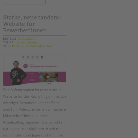
im
harzer
kiez:
unser
fotoprojekt
Starke, neue tandem-
im
Website für
norden
neuköllns
Bewerber*innen
geht
weiter!
ERSTELLT
05.08.2020
THEMA
tandem intern
VON
Barbara Brecht-Hadraschek
Seit Anfang August ist unsere neue
Website für das Recruiting online. Ein
wichtiger Bestandteil dieser Seite
sind fünf Videos, in denen wir unsere
Mitarbeiter*innen in ihrem
Arbeitsalltag begleiten. Sie berichten
darin von ihrer täglichen Arbeit mit
den Kindern und Jugendlichen, ihrer