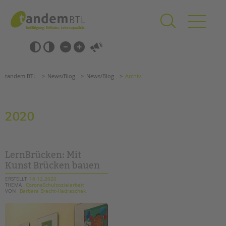
Zum
Navigation
Inhalt
überspringen
springen
Navigation
Barrierefrei-
überspringen
Einstellungen
überspringen
ANGEBOTE
tandem BTL
News/Blog
News/Blog
Archiv
KITA & FRÜHE HILFEN
SCHULE & GANZTAG
2020
Grundschulen
Oberschulen
Förderzentren
LernBrücken: Mit
Kollegs
Kunst Brücken bauen
EFöB
ERSTELLT
16.12.2020
THEMA
CoronaSchulsozialarbeit
Schulbezogene Sozialarbeit
VON
Barbara Brecht-Hadraschek
Tagesgruppen
HILFEN ZUR ERZIEHUNG