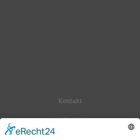
Kontakt
tandem BTL gGmbH
Potsdamer Str. 182
10783 Berlin