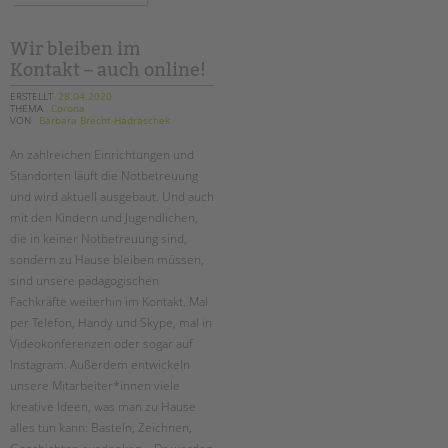
in
dem
medien
Wir bleiben im
Kontakt – auch online!
ERSTELLT
28.04.2020
THEMA
Corona
VON
Barbara Brecht-Hadraschek
An zahlreichen Einrichtungen und
Standorten läuft die Notbetreuung
und wird aktuell ausgebaut. Und auch
mit den Kindern und Jugendlichen,
die in keiner Notbetreuung sind,
sondern zu Hause bleiben müssen,
sind unsere pädagogischen
Fachkräfte weiterhin im Kontakt. Mal
per Telefon, Handy und Skype, mal in
Videokonferenzen oder sogar auf
Instagram. Außerdem entwickeln
unsere Mitarbeiter*innen viele
kreative Ideen, was man zu Hause
alles tun kann: Basteln, Zeichnen,