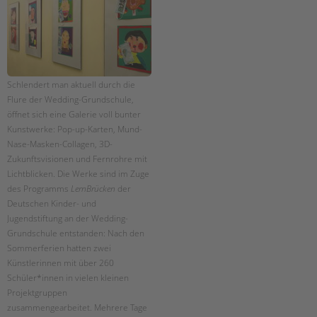
EINGLIEDERUNGSHILFE
BETREUTES WOHNEN
Schlendert man aktuell durch die
TANDEM BTL AKADEMIE
Flure der Wedding-Grundschule,
Zertfikatskurse
öffnet sich eine Galerie voll bunter
Kunstwerke: Pop-up-Karten, Mund-
Seminarkalender
Nase-Masken-Collagen, 3D-
Seminarräume
Zukunftsvisionen und Fernrohre mit
Suchen
Lichtblicken. Die Werke sind im Zuge
STADTTEILARBEIT
des Programms
LernBrücken
der
Deutschen Kinder- und
PROFIL | LEITBILD
Jugendstiftung an der Wedding-
Bereiche im Überblick
Grundschule entstanden: Nach den
Sommerferien hatten zwei
Kinder- und Jugendschutz
Künstlerinnen mit über 260
Unsere Videos
Schüler*innen in vielen kleinen
Gesellschafter VdK
Projektgruppen
schoolcoach BTL
zusammengearbeitet. Mehrere Tage