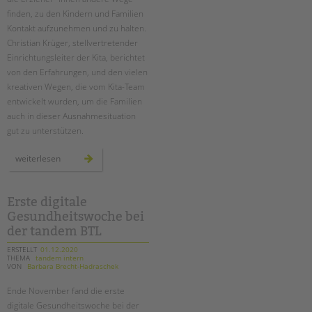
finden, zu den Kindern und Familien
Kontakt aufzunehmen und zu halten.
Christian Krüger, stellvertretender
Einrichtungsleiter der Kita, berichtet
von den Erfahrungen, und den vielen
kreativen Wegen, die vom Kita-Team
entwickelt wurden, um die Familien
auch in dieser Ausnahmesituation
gut zu unterstützen.
im
weiterlesen
kontakt
bleiben
mit
kindern
und
Erste digitale
familien
Gesundheitswoche bei
–
auch
der tandem BTL
im
lockdown
ERSTELLT
01.12.2020
THEMA
tandem intern
VON
Barbara Brecht-Hadraschek
Ende November fand die erste
digitale Gesundheitswoche bei der