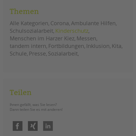
Forschungsprojekt „Blurred Lives“
Themen
(dt. „Verschwommene Lebenswege“)
teilgenommen hat. Im „Blurred
Alle Kategorien
Corona
Ambulante Hilfen
Lives“-Projekt untersuchten
Schulsozialarbeit
Kinderschutz
europäische Forscher*innen
Menschen im Harzer Kiez
Messen
Cybermobbing unter
sozioökonomisch benachteiligten
tandem intern
Fortbildungen
Inklusion
Kita
Jugendlichen. Sophie Stephan,
Schule
Presse
Sozialarbeit
Schulsozialarbeiterin der tandem
BTL, begleitete das Projekt an der
Konrad-Wachsmann-Schule.
forschungsprojekt
weiterlesen
zu
cybermobbing
Teilen
Menschen im Harzer
Ihnen gefällt, was Sie lesen?
Kiez: Dezember
Dann teilen Sie es mit anderen!
ERSTELLT
07.01.2020
THEMA
Menschen im Harzer Kiez
VON
Barbara Brecht-Hadraschek
Facebook
Xing
LinkedIn