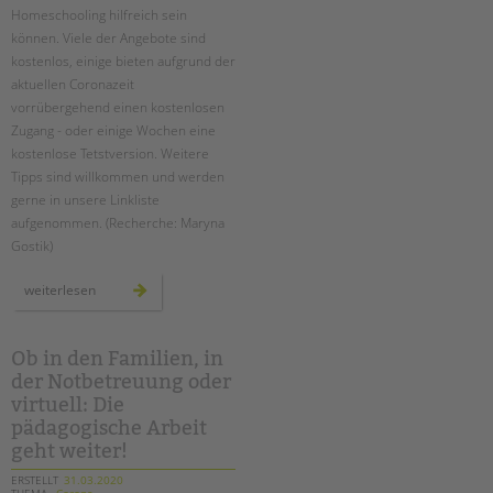
Homeschooling hilfreich sein
können. Viele der Angebote sind
kostenlos, einige bieten aufgrund der
aktuellen Coronazeit
vorrübergehend einen kostenlosen
Zugang - oder einige Wochen eine
kostenlose Tetstversion. Weitere
Tipps sind willkommen und werden
gerne in unsere Linkliste
aufgenommen. (Recherche: Maryna
Gostik)
homeschooling?
weiterlesen
linktipps
für
eltern
Ob in den Familien, in
der Notbetreuung oder
virtuell: Die
pädagogische Arbeit
geht weiter!
ERSTELLT
31.03.2020
THEMA
Corona