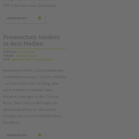
PDF schon hier zum Download!
ausgabe
weiterlesen
5:
das
neue
tandem
magazin
Presseschau: tandem
ist
in dem Medien
da!
ERSTELLT
26.05.2020
THEMA
CoronaPresse
VON
Barbara Brecht-Hadraschek
Ambulante Hilfen, Schulsozialarbeit
und Notbetreuung in Schule und Kita
– wir berichten hier im Blog, aber
auch in anderen Medien über
kreative Lösungen in der Corona-
Krise. Drei Links zu Beiträgen im
deutschlandfunk, im deutschen
Schulportal und zum Paritätischen
Rundbrief.
presseschau:
weiterlesen
tandem