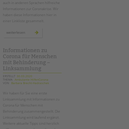
auch in anderen Sprachen hilfreiche
Informationen zur Coronakrise. Wir
haben diese Informationen hier in
einer Linkliste gesammelt.
mehrsprachige
weiterlesen
informationen
zur
coronakrise
-
linktipps
Informationen zu
Corona für Menschen
mit Behinderung –
Linksammlung
ERSTELLT
30.03.2020
THEMA
Ambulante HilfenCorona
VON
Barbara Brecht-Hadraschek
Wir haben für Sie eine erste
Linksammlung mit Informationen zu
Corona für Menschen mit
Behinderung zusammengestellt. Die
Linksammlung wird laufend ergänzt.
Weitere aktuelle Tipps sind herzlich