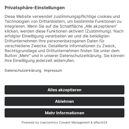
Telefon 030 443360-0
Fax 030 44 336040
E-Mail:
office@tandembtl.de
Karriere
Melden Sie sich hier für unseren
Newsletter
an.
Schreiben Sie uns.
X