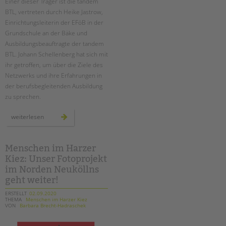
Einer dieser Träger ist die tandem
BTL, vertreten durch Heike Jastrow,
Einrichtungsleiterin der EFöB in der
Grundschule an der Bäke und
Ausbildungsbeauftragte der tandem
BTL. Johann Schellenberg hat sich mit
ihr getroffen, um über die Ziele des
Netzwerks und ihre Erfahrungen in
der berufsbegleitenden Ausbildung
zu sprechen.
netzwerk
weiterlesen
berufsbegleitende
erzieherausbildung
Menschen im Harzer
Kiez: Unser Fotoprojekt
im Norden Neuköllns
geht weiter!
ERSTELLT
02.09.2020
THEMA
Menschen im Harzer Kiez
VON
Barbara Brecht-Hadraschek