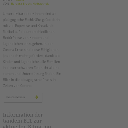
VON
Barbara Brecht-Hadraschek
Unsere Mitarbeiter*innen sind als
pädagogische Fachkräfte geübt darin,
mit viel Expertise und Kreativität
flexibel auf die unterschiedlichen
Bedürfnisse von Kindern und
Jugendlichen einzugehen. In der
Corona-Krise sind diese Fähigkeiten
jetzt noch mehr gefordert, damit alle
Kinder und Jugendliche, alle Familien
in dieser schweren Zeit nicht alleine
stehen und Unterstützung finden. Ein
Blick in die pädagogische Praxis in
Zeiten von Corona.
ob
weiterlesen
in
den
familien,
in
der
Information der
notbetreuung
tandem BTL zur
oder
virtuell:
aktuellen Situation
die