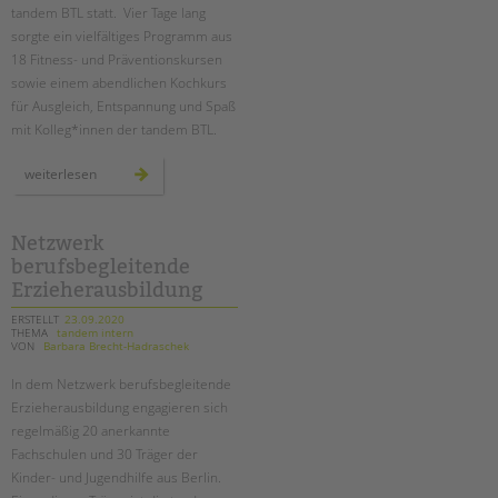
tandem BTL statt. Vier Tage lang
sorgte ein vielfältiges Programm aus
18 Fitness- und Präventionskursen
sowie einem abendlichen Kochkurs
für Ausgleich, Entspannung und Spaß
mit Kolleg*innen der tandem BTL.
erste
weiterlesen
digitale
gesundheitswoche
bei
der
tandem
Netzwerk
btl
berufsbegleitende
Erzieherausbildung
ERSTELLT
23.09.2020
THEMA
tandem intern
VON
Barbara Brecht-Hadraschek
In dem Netzwerk berufsbegleitende
Erzieherausbildung engagieren sich
regelmäßig 20 anerkannte
Fachschulen und 30 Träger der
Kinder- und Jugendhilfe aus Berlin.