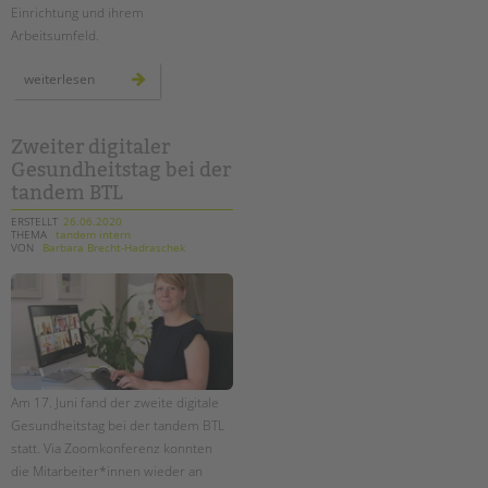
Einrichtung und ihrem
Arbeitsumfeld.
starke,
weiterlesen
neue
tandem-
website
für
bewerber*innen
Zweiter digitaler
Gesundheitstag bei der
tandem BTL
ERSTELLT
26.06.2020
THEMA
tandem intern
VON
Barbara Brecht-Hadraschek
Am 17. Juni fand der zweite digitale
Gesundheitstag bei der tandem BTL
statt. Via Zoomkonferenz konnten
die Mitarbeiter*innen wieder an