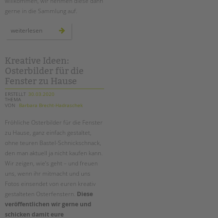
willkommen, wir nehmen diese dann
gerne in die Sammlung auf.
informationen
weiterlesen
zu
corona
für
menschen
mit
Kreative Ideen:
behinderung
Osterbilder für die
–
linksammlung
Fenster zu Hause
ERSTELLT
30.03.2020
THEMA
VON
Barbara Brecht-Hadraschek
Fröhliche Osterbilder für die Fenster
zu Hause, ganz einfach gestaltet,
ohne teuren Bastel-Schnickschnack,
den man aktuell ja nicht kaufen kann.
Wir zeigen, wie’s geht – und freuen
uns, wenn ihr mitmacht und uns
Fotos einsendet von euren kreativ
gestalteten Osterfenstern.
Diese
veröffentlichen wir gerne und
schicken damit eure