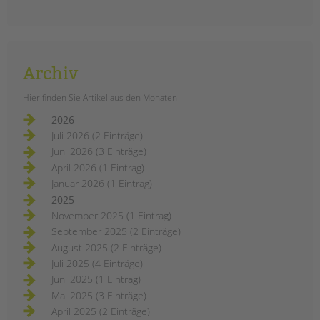
Archiv
Hier finden Sie Artikel aus den Monaten
Unser Fotoprojekt im Harzer Kiez im
2026
Norden Neuköllns: Im Dezember
Juli 2026 (2 Einträge)
haben wir ungewöhnliche und
Juni 2026 (3 Einträge)
interessante Geschichten von
unseren Kolleg*innen gehört.
April 2026 (1 Eintrag)
Januar 2026 (1 Eintrag)
menschen
weiterlesen
2025
im
harzer
November 2025 (1 Eintrag)
kiez:
dezember
September 2025 (2 Einträge)
August 2025 (2 Einträge)
Juli 2025 (4 Einträge)
Juni 2025 (1 Eintrag)
Mai 2025 (3 Einträge)
April 2025 (2 Einträge)