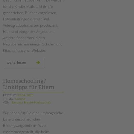
Geschichten ausdenken... Da werden
für die Kinder Mails und Briefe
geschrieben, Bücher vorgelesen,
Fotoanleitungen erstellt und
Videogrußbotschaften produziert.
Hier sind einige der Angebote –
weitere findet man in den
Newsbereichen einiger Schulen und
Kitas auf unserer Website.
wir
weiterlesen
bleiben
im
kontakt
–
auch
Homeschooling?
online!
Linktipps für Eltern
ERSTELLT
27.04.2020
THEMA
Corona
VON
Barbara Brecht-Hadraschek
Wir haben für Sie eine umfangreiche
Liste unterschiedlicher
Bildungsangebote im Web
zusammengestellt, die beim