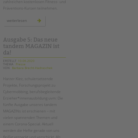
zahlreichen kostenlosen Fitness- und
Präventions-Kursen teilnehmen.
zweiter
weiterlesen
digitaler
gesundheitstag
bei
der
tandem
Ausgabe 5: Das neue
btl
tandem MAGAZIN ist
da!
ERSTELLT
10.06.2020
THEMA
Presse
VON
Barbara Brecht-Hadraschek
Harzer Kiez, schulersetzende
Projekte, Forschungsprojekt zu
Cybermobbing, berufsbegleitende
Erzieher*innenausbildung uvm: Die
fünfte Ausgabe unseres tandem
MAGAZINs ist erschienen – mit
vielen spannenden Themen und
einem Corona-Special. Aktuell
werden die Hefte gerade von uns
fleißig verpackt und verschickt. Als