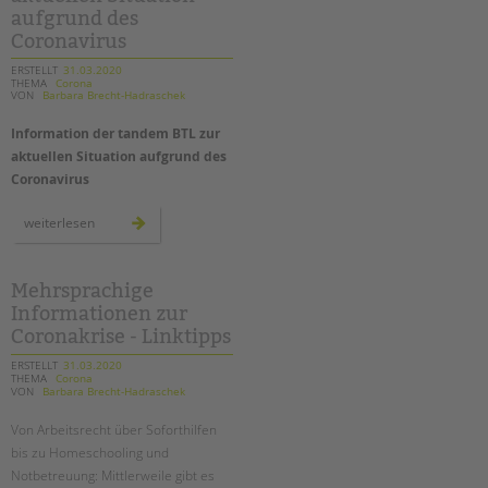
pädagogische
aufgrund des
arbeit
geht
Coronavirus
weiter!
ERSTELLT
31.03.2020
THEMA
Corona
VON
Barbara Brecht-Hadraschek
Information der tandem BTL zur
aktuellen Situation aufgrund des
Coronavirus
information
weiterlesen
der
tandem
btl
zur
aktuellen
Mehrsprachige
situation
Informationen zur
aufgrund
des
Coronakrise - Linktipps
coronavirus
ERSTELLT
31.03.2020
THEMA
Corona
VON
Barbara Brecht-Hadraschek
Von Arbeitsrecht über Soforthilfen
bis zu Homeschooling und
Notbetreuung: Mittlerweile gibt es