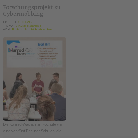
januar
Forschungsprojekt zu
Cybermobbing
ERSTELLT
15.01.2020
THEMA
Schulsozialarbeit
VON
Barbara Brecht-Hadraschek
Die Konrad-Wachsmann-Schule war
eine von fünf Berliner Schulen, die
an dem internationalen