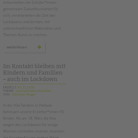
tandem international
entwickelten die Schüler*innen
gemeinsam Zukunftsvisionen für
KARRIERE
sich, verarbeiteten die Zeit des
Lockdowns und lernten, mit
Stellenangebote
unterschiedlichen Materialien und
tandem als Arbeitgeberin
Themen Kunst zu machen.
NEWS/BLOG
lernbrücken:
weiterlesen
mit
unkuerzbar
kunst
brücken
Briefe an Kai
bauen
Im Kontakt bleiben mit
Kindern und Familien
PRESSE
– auch im Lockdown
ERSTELLT
02.12.2020
Magazin
THEMA
CoronaKinderschutzKita
VON
Christian Krüger
KONTAKT
Impressum
In der Kita Tandem in Pankow
betreuen unsere Erzieher*innen 55
Datenschutz
Kinder. Als am 18. März die Kita
Hinweisgebersystem
wegen des Lockdowns für einige
Intranet
Wochen schließen musste, mussten
die Erzieher*innen andere Wege