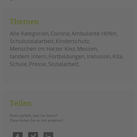
tandem international
KARRIERE
Themen
Stellenangebote
tandem als Arbeitgeberin
Alle Kategorien
Corona
Ambulante Hilfen
NEWS/BLOG
Schulsozialarbeit
Kinderschutz
Menschen im Harzer Kiez
Messen
unkuerzbar
tandem intern
Fortbildungen
Inklusion
Kita
Briefe an Kai
Schule
Presse
Sozialarbeit
PRESSE
Magazin
KONTAKT
Teilen
Impressum
Datenschutz
Ihnen gefällt, was Sie lesen?
Hinweisgebersystem
Dann teilen Sie es mit anderen!
Intranet
Facebook
Xing
LinkedIn