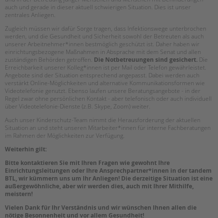
auch und gerade in dieser aktuell schwierigen Situation. Dies ist unser
EINGLIEDERUNGSHILFE
zentrales Anliegen.
Zugleich müssen wir dafür Sorge tragen, dass Infektionswege unterbrochen
werden, und die Gesundheit und Sicherheit sowohl der Betreuten als auch
BETREUTES WOHNEN
unserer Arbeitnehmer*innen bestmöglich geschützt ist. Daher haben wir
einrichtungsbezogene Maßnahmen in Absprache mit dem Senat und allen
zuständigen Behörden getroffen.
Die Notbetreuungen sind gesichert.
Die
TANDEM BTL AKADEMIE
Erreichbarkeit unserer Kolleg*innen ist per Mail oder Telefon gewährleistet.
Angebote sind der Situation entsprechend angepasst. Dabei werden auch
Zertfikatskurse
verstärkt Online-Möglichkeiten und alternative Kommunikationsformen wie
Seminarkalender
Videotelefonie genutzt. Ebenso laufen unsere Beratungsangebote - in der
Regel zwar ohne persönlichen Kontakt - aber telefonisch oder auch individuell
Seminarräume
über Videotelefonie-Dienste (z.B. Skype, Zoom) weiter.
Auch unser Kinderschutz-Team nimmt die Herausforderung der aktuellen
STADTTEILARBEIT
Situation an und steht unseren Mitarbeiter*innen für interne Fachberatungen
im Rahmen der Möglichkeiten zur Verfügung.
PROFIL | LEITBILD
Weiterhin gilt:
Bereiche im Überblick
Bitte kontaktieren Sie mit Ihren Fragen wie gewohnt Ihre
Einrichtungsleitungen oder Ihre Ansprechpartner*innen in der tandem
Kinder- und Jugendschutz
BTL, wir kümmern uns um Ihr Anliegen! Die derzeitige Situation ist eine
Unsere Videos
außergewöhnliche, aber wir werden dies, auch mit Ihrer Mithilfe,
meistern!
Gesellschafter VdK
schoolcoach BTL
Vielen Dank für Ihr Verständnis und wir wünschen Ihnen allen die
nötige Besonnenheit und vor allem Gesundheit!