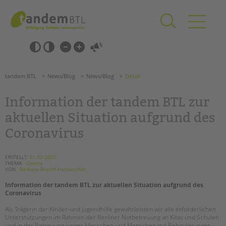
Zum
Navigation
Inhalt
überspringen
springen
Navigation
Barrierefrei-
überspringen
Einstellungen
überspringen
ANGEBOTE
tandem BTL
News/Blog
News/Blog
Detail
KITA & FRÜHE HILFEN
Information der tandem BTL zur
SCHULE & GANZTAG
aktuellen Situation aufgrund des
Grundschulen
Coronavirus
Oberschulen
Förderzentren
ERSTELLT
31.03.2020
Kollegs
THEMA
Corona
VON
Barbara Brecht-Hadraschek
EFöB
Information der tandem BTL zur aktuellen Situation aufgrund des
Schulbezogene Sozialarbeit
Coronavirus
Tagesgruppen
Als Trägerin der Kinder-und Jugendhilfe gewährleisten wir alle erforderlichen
HILFEN ZUR ERZIEHUNG
Unterstützungen im Rahmen der Berliner Notbetreuung an Kitas und Schulen
Suchen
und in der Betreuung junger Menschen und Menschen mit Behinderungen -