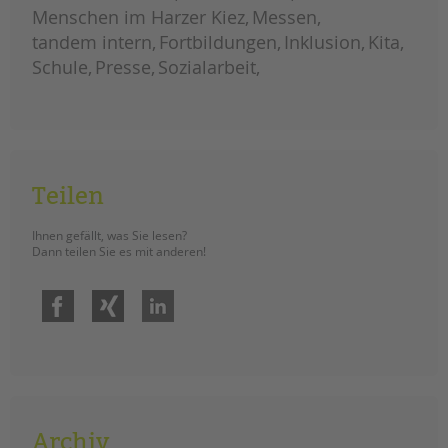
jugendschutz
Menschen im Harzer Kiez
Messen
tandem intern
Fortbildungen
Inklusion
Kita
Schule
Presse
Sozialarbeit
Teilen
Ihnen gefällt, was Sie lesen?
Dann teilen Sie es mit anderen!
Facebook
Xing
LinkedIn
Archiv