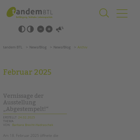
Zum
Navigation
Inhalt
überspringen
springen
Navigation
Barrierefrei-
überspringen
Einstellungen
überspringen
ANGEBOTE
tandem BTL
News/Blog
News/Blog
Archiv
KITA & FRÜHE HILFEN
SCHULE & GANZTAG
Februar 2025
Grundschulen
Oberschulen
Förderzentren
Vernissage der
Kollegs
Ausstellung
„Abgestempelt!“
EFöB
Schulbezogene Sozialarbeit
ERSTELLT
24.02.2025
THEMA
Tagesgruppen
VON
Barbara Brecht-Hadraschek
HILFEN ZUR ERZIEHUNG
Am 18. Februar 2025 öffnete die
Suchen