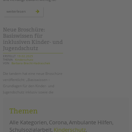
tandem international
geht
weiterlesen
KARRIERE
wählen!
Stellenangebote
tandem als Arbeitgeberin
Neue Broschüre:
Basiswissen für
NEWS/BLOG
inklusiven Kinder- und
Jugendschutz
unkuerzbar
ERSTELLT
19.02.2025
Briefe an Kai
THEMA
Kinderschutz
VON
Barbara Brecht-Hadraschek
PRESSE
Die tandem hat eine neue Broschüre
veröffentlicht: „Basiswissen –
Magazin
Grundlagen für den Kinder- und
KONTAKT
Jugendschutz inklusiv sowie die
Umsetzung in der tandem BTL“
Impressum
Datenschutz
Themen
neue
weiterlesen
broschüre:
Hinweisgebersystem
basiswissen
für
Alle Kategorien
Corona
Ambulante Hilfen
Intranet
inklusiven
kinder-
Schulsozialarbeit
Kinderschutz
und