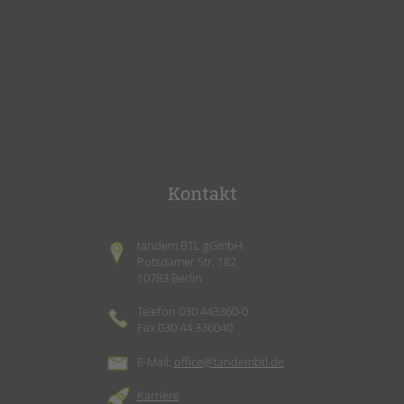
Kontakt
tandem BTL gGmbH
Potsdamer Str. 182
10783 Berlin
Telefon 030 443360-0
Fax 030 44 336040
E-Mail:
office@tandembtl.de
Karriere