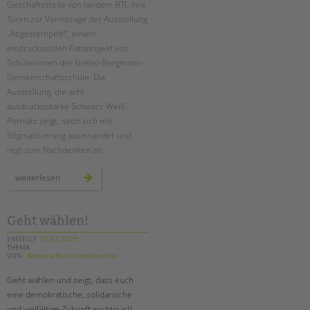
Geschäftsstelle von tandem BTL ihre
Türen zur Vernissage der Ausstellung
EINGLIEDERUNGSHILFE
„Abgestempelt!“, einem
eindrucksvollen Fotoprojekt von
BETREUTES WOHNEN
Schülerinnen der Gretel-Bergmann-
Gemeinschaftsschule. Die
TANDEM BTL AKADEMIE
Ausstellung, die acht
ausdrucksstarke Schwarz-Weiß-
Zertfikatskurse
Porträts zeigt, setzt sich mit
Seminarkalender
Stigmatisierung auseinander und
Seminarräume
regt zum Nachdenken an.
STADTTEILARBEIT
vernissage
weiterlesen
der
ausstellung
„abgestempelt!“
PROFIL | LEITBILD
Geht wählen!
Bereiche im Überblick
ERSTELLT
21.02.2025
Kinder- und Jugendschutz
THEMA
VON
Barbara Brecht-Hadraschek
Unsere Videos
Gesellschafter VdK
Geht wählen und zeigt, dass euch
eine demokratische, solidarische
schoolcoach BTL
und vielfältige Zukunft wichtig ist!