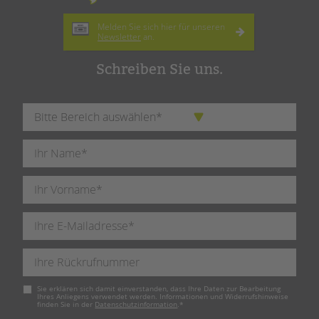
Melden Sie sich hier für unseren
Newsletter
an.
Schreiben Sie uns.
Pflichtfeld
Sie erklären sich damit einverstanden, dass Ihre Daten zur Bearbeitung
Ihres Anliegens verwendet werden. Informationen und Widerrufshinweise
finden Sie in der
Datenschutzinformation
.
*