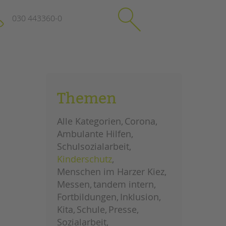
030 443360-0
schließen
KONTAKT
Themen
Suchen
e
Impressum
Alle Kategorien
Corona
itgeberin
Datenschutz
Ambulante Hilfen
Hinweisgebersystem
Schulsozialarbeit
Intranet
Kinderschutz
Menschen im Harzer Kiez
Messen
tandem intern
Fortbildungen
Inklusion
Kita
Schule
Presse
Sozialarbeit