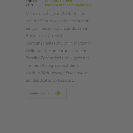
THEMA
Schulsozialarbeit
VON
Barbara Brecht-Hadraschek
STADTTEILARBEIT
Mit dem Schuljahr 2018/19 sind
unsere Schulsozialarbeit*innen an
einigen neuen Schulstandorten in
Berlin aktiv: An zwei
Gemeinschaftsschulen in Marzahn-
Hellersdorf, einer Grundschule in
Steglitz-Zehlendorf und – ganz neu
– einem Kolleg, das auf dem
zweiten Bildungsweg Erwachsene
auf das Abitur vorbereitet.
schulsozialarbeit:
weiterlesen
neue
schulstandorte
in
berlin
2018/19