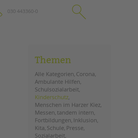
030 443360-0
schließen
KONTAKT
Themen
Suchen
e
Impressum
Alle Kategorien
Corona
itgeberin
Datenschutz
Ambulante Hilfen
Hinweisgebersystem
Schulsozialarbeit
Intranet
Kinderschutz
Menschen im Harzer Kiez
Messen
tandem intern
Fortbildungen
Inklusion
Kita
Schule
Presse
Sozialarbeit