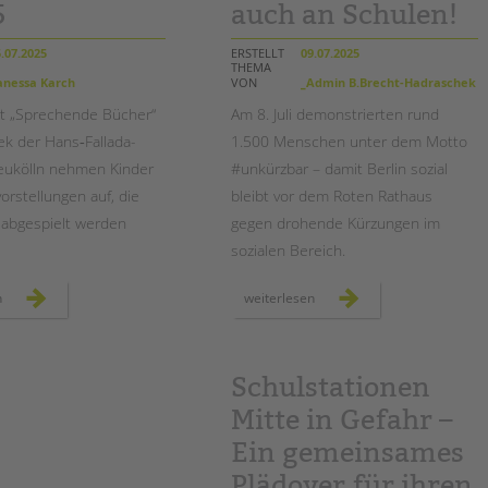
Magazin
5
auch an Schulen!
.07.2025
ERSTELLT
09.07.2025
THEMA
nessa Karch
VON
_Admin B.Brecht-Hadraschek
t „Sprechende Bücher“
Am
8. Juli
demonstrierten rund
ek der Hans‑Fallada-
1.500 Menschen unter dem Motto
eukölln nehmen Kinder
#unkürzbar – damit Berlin sozial
orstellungen auf, die
bleibt vor dem Roten Rathaus
t abgespielt werden
gegen drohende Kürzungen im
sozialen Bereich.
wenn
demo
n
weiterlesen
bücher
#unkürzbar:
sprechen:
für
hans‑fallada‑schule
den
erhält
erhalt
deutschen lesepreis 2025
der
sozialen
Schulstationen
infrastruktur
–
Mitte in Gefahr –
auch
an
schulen!
Ein gemeinsames
Plädoyer für ihren