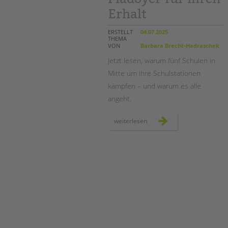
Erhalt
ERSTELLT
04.07.2025
THEMA
VON
Barbara Brecht-Hadraschek
Jetzt lesen, warum fünf Schulen in
Mitte um ihre Schulstationen
kämpfen – und warum es alle
angeht.
schulstationen
weiterlesen
mitte
in
gefahr
–
ein
gemeinsames
plädoyer
für
ihren
erhalt