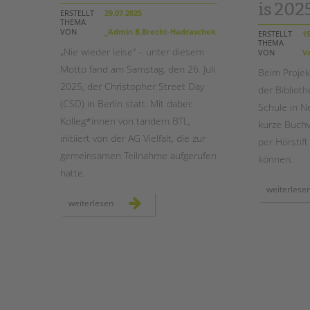
is 202
ERSTELLT
29.07.2025
THEMA
STADTTEILARBEIT
VON
_Admin B.Brecht-Hadraschek
ERSTELLT
15
THEMA
„Nie wieder leise“ – unter diesem
VON
Va
Motto fand am Samstag, den 26. Juli
Beim Projek
2025, der Christopher Street Day
der Biblioth
(CSD) in Berlin statt. Mit dabei:
Schule in N
Kolleg*innen von tandem BTL,
kurze Buchv
initiiert von der AG Vielfalt, die zur
per Hörstif
gemeinsamen Teilnahme aufgerufen
können.
hatte.
weiterlese
rückblick
weiterlesen
auf
den
csd
berlin
2025
–
gemeinsam
laut
für
vielfalt
und
demokratie!