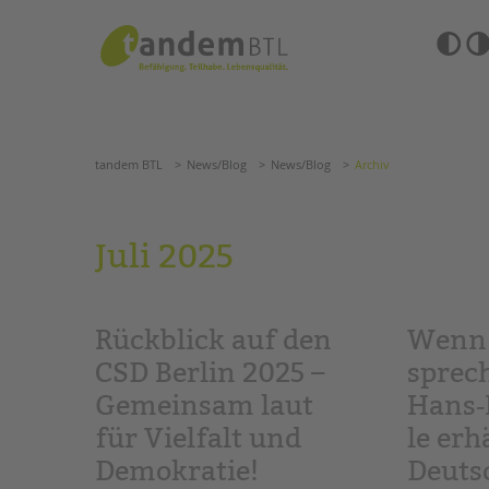
Zum
Navigation
Inhalt
überspringen
springen
Barrierefre
Einstellun
tandem BTL
News/Blog
News/Blog
Archiv
übersprin
Navigation
überspringen
SUCHE
tandem BTL
News/Blog
News/Blog
Archiv
ANGEBOTE
Juli 2025
KITA & FRÜHE HILFEN
HILFEN ZUR ERZIE
SCHULE & GANZTAG
EINGLIEDERUNGSHI
Rückblick auf den
Wenn 
Grundschulen
BETREUTES WOHNE
Oberschulen
CSD Berlin 2025 –
sprec
Förderzentren
Gemeinsam laut
Hans‑
TANDEM BTL AKADE
Kollegs
für Vielfalt und
le erh
EFöB
Zertfikatskurse
Schulbezogene Sozialarbeit
Seminarkalender
Demokratie!
Deuts
Tagesgruppen
Seminarräume