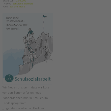
tandem international
ERSTELLT
10.09.2021
THEMA
Schulsozialarbeit
VON
Sasche Mase
KARRIERE
Stellenangebote
tandem als Arbeitgeberin
NEWS/BLOG
unkuerzbar
Briefe an Kai
PRESSE
Magazin
KONTAKT
Impressum
Wir freuen uns sehr, dass wir kurz
Datenschutz
vor den Sommerferien neue
Hinweisgebersystem
Kooperationen mit 26 Schulen im
Intranet
Landesprogramm
„Jugendsozialarbeit an Berliner