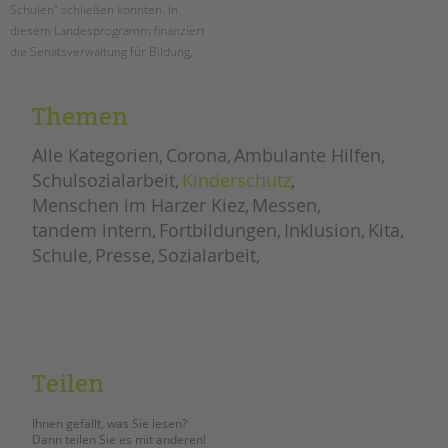
Schulen“ schließen konnten. In
diesem Landesprogramm finanziert
die Senatsverwaltung für Bildung,
Jugend und Familie Schulsozialarbeit
an den Berliner Schulen.
Themen
ausbau
weiterlesen
landesprogramm
Alle Kategorien
Corona
Ambulante Hilfen
„jugendsozialarbeit
an
Schulsozialarbeit
Kinderschutz
berliner
schulen“
Menschen im Harzer Kiez
Messen
tandem intern
Fortbildungen
Inklusion
Kita
Schule
Presse
Sozialarbeit
Teilen
Ihnen gefällt, was Sie lesen?
Dann teilen Sie es mit anderen!