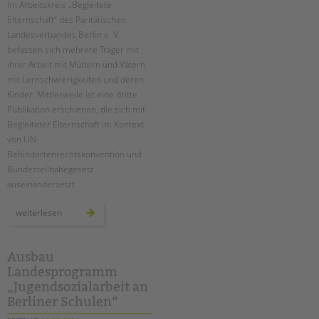
Suchen
Im Arbeitskreis „Begleitete
Elternschaft“ des Paritätischen
EINGLIEDERUNGSHILFE
Landesverbandes Berlin e. V.
befassen sich mehrere Träger mit
BETREUTES WOHNEN
ihrer Arbeit mit Müttern und Vätern
mit Lernschwierigkeiten und deren
TANDEM BTL AKADEMIE
Kinder. Mittlerweile ist eine dritte
Publikation erschienen, die sich mit
Zertfikatskurse
Begleiteter Elternschaft im Kontext
Seminarkalender
von UN-
Seminarräume
Behindertenrechtskonvention und
Bundesteilhabegesetz
STADTTEILARBEIT
auseinandersetzt.
PROFIL | LEITBILD
neue
weiterlesen
handreichung
aus
Bereiche im Überblick
dem
arbeitskreis
Kinder- und Jugendschutz
„begleitete
Ausbau
elternschaft“
Unsere Videos
Landesprogramm
„Jugendsozialarbeit an
Gesellschafter VdK
Berliner Schulen“
schoolcoach BTL