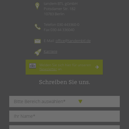
tandem BTL gGmbH
Potsdamer Str. 182
10783 Berlin
Telefon 030 443360-0
Fax 030 44 336040
E-Mail:
office@tandembtl.de
Karriere
Melden Sie sich hier für unseren
Newsletter
an.
Schreiben Sie uns.