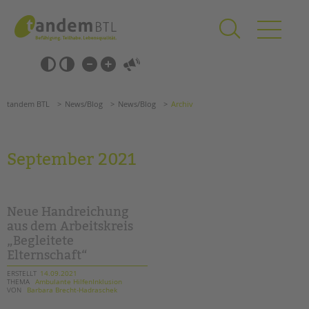
Zum
Navigation
Inhalt
überspringen
springen
Navigation
Barrierefrei-
überspringen
Einstellungen
überspringen
ANGEBOTE
tandem BTL
News/Blog
News/Blog
Archiv
KITA & FRÜHE HILFEN
SCHULE & GANZTAG
September 2021
Grundschulen
Oberschulen
Förderzentren
Neue Handreichung
Kollegs
aus dem Arbeitskreis
„Begleitete
EFöB
Elternschaft“
Schulbezogene Sozialarbeit
Tagesgruppen
ERSTELLT
14.09.2021
THEMA
Ambulante HilfenInklusion
VON
Barbara Brecht-Hadraschek
HILFEN ZUR ERZIEHUNG